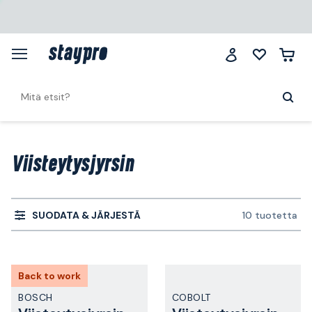
Viisteytysjyrsin
SUODATA & JÄRJESTÄ
10 tuotetta
Back to work
BOSCH
COBOLT