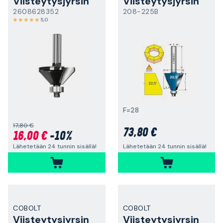
Viisteytysjyrsin
Viisteytysjyrsin
2608628352
208-225B
5,0
F=28
17,80 €
73,80 €
16,00 €
-10%
Lähetetään 24 tunnin sisällä!
Lähetetään 24 tunnin sisällä!
COBOLT
COBOLT
Viisteytysjyrsin
Viisteytysjyrsin