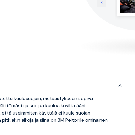
stettu kuulosuojain, metsästykseen sopiva
littömästi ja suojaa kuuloa kovilta ääni-
, että useimmiten käyttäjä ei kuule suojan
pitkiäkin aikoja ja siinä on 3M Peltorille ominainen