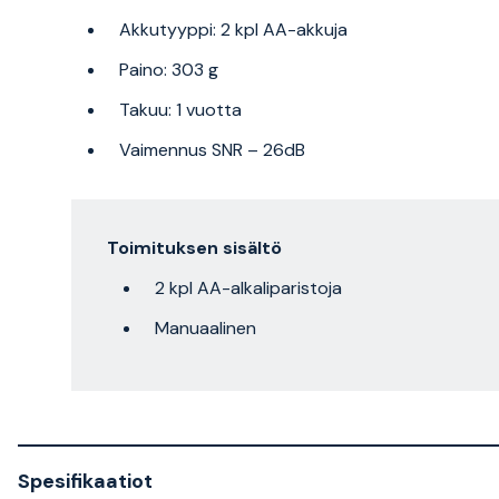
Akkutyyppi: 2 kpl AA-akkuja
Paino: 303 g
Takuu: 1 vuotta
Vaimennus SNR – 26dB
Toimituksen sisältö
2 kpl AA-alkaliparistoja
Manuaalinen
Spesifikaatiot