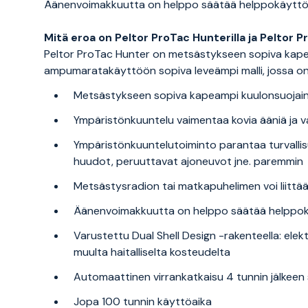
Äänenvoimakkuutta on helppo säätää helppokäyttöisil
Mitä eroa on Peltor ProTac Hunterilla ja Peltor P
Peltor ProTac Hunter on metsästykseen sopiva kapea
ampumaratakäyttöön sopiva leveämpi malli, jossa 
Metsästykseen sopiva kapeampi kuulonsuojain
Ympäristönkuuntelu vaimentaa kovia ääniä ja va
Ympäristönkuuntelutoiminto parantaa turvallisuu
huudot, peruuttavat ajoneuvot jne. paremmin
Metsästysradion tai matkapuhelimen voi liittää
Äänenvoimakkuutta on helppo säätää helppokäy
Varustettu Dual Shell Design -rakenteella: elek
muulta haitalliselta kosteudelta
Automaattinen virrankatkaisu 4 tunnin jälkeen
Jopa 100 tunnin käyttöaika