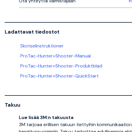
Ota yhteyttä valmistajaan
Ladattavat tiedostot
Skotselinstruktioner
ProTac-Hunter+Shooter-Manual
ProTac-Hunter+Shooter-Produktblad
ProTac-Hunter+Shooter-QuickStart
Takuu
Lue lisää 3M:n takuusta
3M tarjoaa erillisen takuun tiettyihin kommunikaatiora
hengityssuojaimiin. Takuu tarkoittaa edullisempia eht