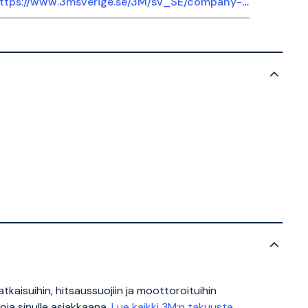
https://www.3msverige.se/3M/sv_SE/company-ndc/help-center/
tkaisuihin, hitsaussuojiin ja moottoroituihin
oja sinulle asiakkaana.
Lue kaikki 3M:n takuusta,