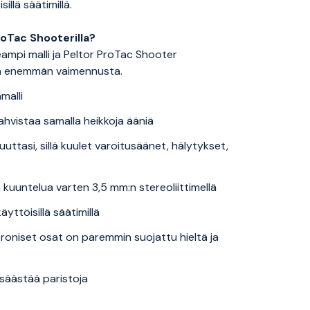
lä säätimillä.
roTac Shooterilla?
mpi malli ja Peltor ProTac Shooter
on enemmän vaimennusta.
malli
hvistaa samalla heikkoja ääniä
ttasi, sillä kuulet varoitusäänet, hälytykset,
 kuuntelua varten 3,5 mm:n stereoliittimellä
ttöisillä säätimillä
troniset osat on paremmin suojattu hieltä ja
 säästää paristoja