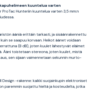
tkapuhelimeen kuuntelua varten
or ProTac Hunteriin kuuntelua varten 3,5 mm:n
miudessa.
istön ääniä erittäin tarkasti, ja sisäänrakennettu
 kuin se saapuu korvaan. Heikot äänet voidaan
verrattuna (8 dB), joten kuulet lähestyvät eläimet
 Ääni toistetaan stereona, joten kuulet, mistä
ukaus, sen sijaan vaimennetaan sekunnin murto-
 Design -rakenne: kaikki suojainkupin elektroniset
 on paremmin suojattu hieltä ja kosteudelta, jotka