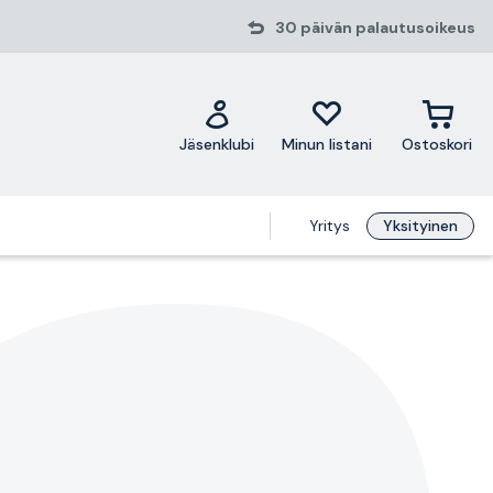
30 päivän palautusoikeus
Jäsenklubi
Minun listani
Ostoskori
Yritys
Yksityinen