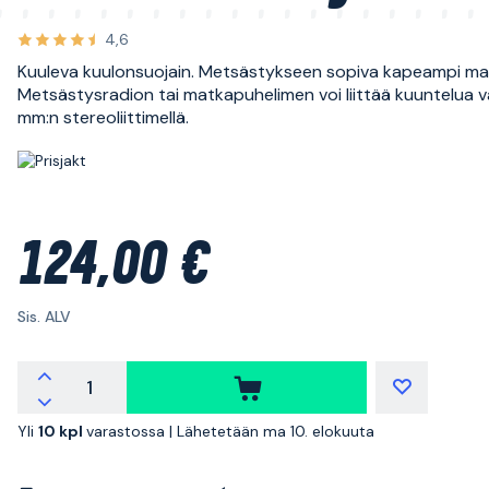
4,6
Kuuleva kuulonsuojain. Metsästykseen sopiva kapeampi mall
Metsästysradion tai matkapuhelimen voi liittää kuuntelua v
mm:n stereoliittimellä.
124,00 €
Sis. ALV
Yli
10 kpl
varastossa |
Lähetetään ma 10. elokuuta