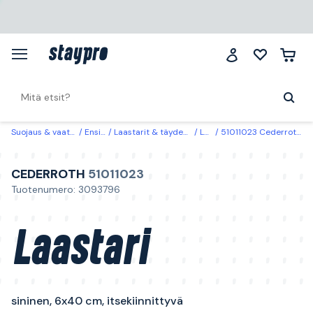
Suojaus & vaatteet
Ensiapu
Laastarit & täydennyspakkaukset
Laastarit
51011023 Cederroth Laastari sininen, 6x40 cm, itsekiinnittyvä
CEDERROTH
51011023
Tuotenumero: 3093796
Laastari
sininen, 6x40 cm, itsekiinnittyvä