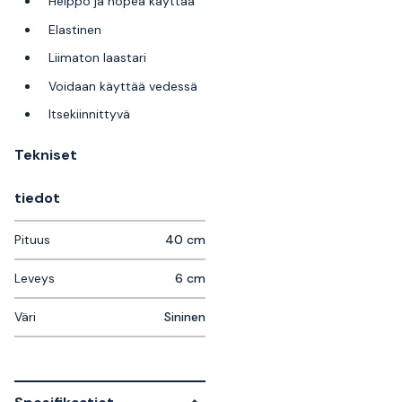
Helppo ja nopea käyttää
Elastinen
Liimaton laastari
Voidaan käyttää vedessä
Itsekiinnittyvä
Tekniset
tiedot
Pituus
40 cm
Leveys
6 cm
Väri
Sininen