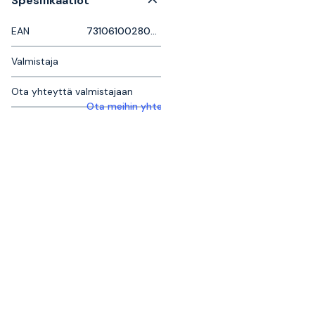
Spesifikaatiot
EAN
7310610028022
Valmistaja
Ota yhteyttä valmistajaan
Ota meihin yhteyttä saadaksesi lisätietoja