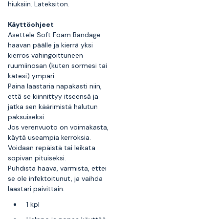
hiuksiin. Lateksiton.
Käyttöohjeet
Asettele Soft Foam Bandage
haavan päälle ja kierrä yksi
kierros vahingoittuneen
ruumiinosan (kuten sormesi tai
kätesi) ympäri.
Paina laastaria napakasti niin,
että se kiinnittyy itseensä ja
jatka sen käärimistä halutun
paksuiseksi.
Jos verenvuoto on voimakasta,
käytä useampia kerroksia.
Voidaan repäistä tai leikata
sopivan pituiseksi.
Puhdista haava, varmista, ettei
se ole infektoitunut, ja vaihda
laastari päivittäin.
1 kpl