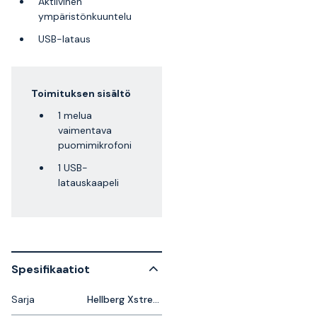
Aktiivinen
ympäristönkuuntelu
USB-lataus
Toimituksen sisältö
1 melua
vaimentava
puomimikrofoni
1 USB-
latauskaapeli
Spesifikaatiot
Sarja
Hellberg Xstream