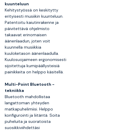
kuunteluun
Kehitystyössä on keskitytty
erityisesti musiikin kuunteluun.
Patentoitu kaiutinrakenne ja
päivitettävä ohjelmisto
takaavat erinomaisen
äänenlaadun, joten voit
kuunnella musiikkia
kuuloketason äänenlaadulla.
Kuulosuojaimeen ergonomisesti
sijoitettuja kumipäällysteisiä
painikkeita on helppo käsitellä.
Multi-Point Bluetooth -
tekniikka
Bluetooth mahdollistaa
langattoman yhteyden
matkapuhelimiisi. Helppo
konfigurointi ja liitäntä. Soita
puheluita ja suoratoista
suosikkiviihdettäsi