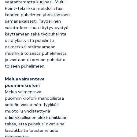
vaarantamatta kuuloasi. Multi-
Point-tekniikka mahdollistaa
kahden puhelimen yhdistämisen
samanaikaisesti. Täydellinen
valinta, kun sinun täytyy pystyä
käyttämään sekä työpuhelinta
että yksityistä puhelinta,
esimerkiksi striimaamaan
musiikkia toisesta puhelimesta
ja vastaanottamaan puheluita
toiseen puhelimeen.
Melua vaimentava
puomimikrofoni
Melua vaimentava
puomimikrofoni mahdollistaa
selkeän viestinnän. Tyylikäs
muotoilu yhdistettynä
edistykselliseen elektroniikkaan
takaa, että puhelusi ovat aina
laadukkaita taustamelusta
riippumatta.