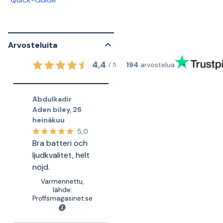
Arvosteluita
4,4
194
arvostelua
/
5
Abdulkadir
Aden biley
,
26
heinäkuu
5,0
Bra batteri och
ljudkvalitet, helt
nöjd.
Varmennettu,
lähde:
Proffsmagasinet.se