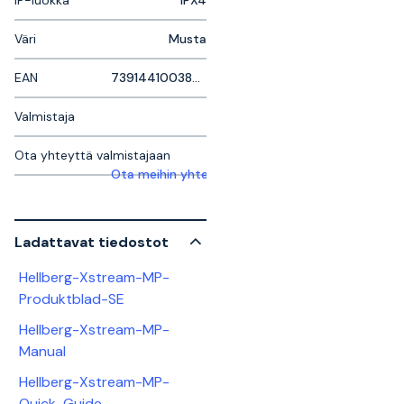
IP-luokka
IPX4
Väri
Musta
EAN
7391441003884
Valmistaja
Ota yhteyttä valmistajaan
Ota meihin yhteyttä saadaksesi lisätietoja
Ladattavat tiedostot
Hellberg-Xstream-MP-
Produktblad-SE
Hellberg-Xstream-MP-
Manual
Hellberg-Xstream-MP-
Quick-Guide