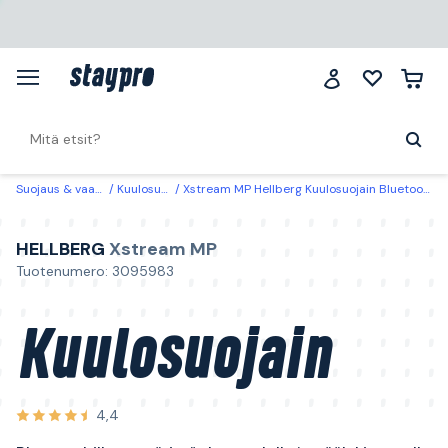
Suojaus & vaatteet
Kuulosuojaimet
Xstream MP Hellberg Kuulosuojain Bluetoothilla, ympäristönkuuntelulla ja päälakisangalla
HELLBERG
Xstream MP
Tuotenumero: 3095983
Kuulosuojain
4,4