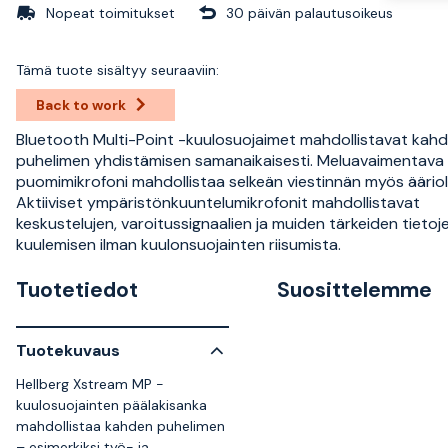
Nopeat toimitukset
30 päivän palautusoikeus
Tämä tuote sisältyy seuraaviin:
Back to work
Bluetooth Multi-Point -kuulosuojaimet mahdollistavat kah
puhelimen yhdistämisen samanaikaisesti. Meluavaimentava
puomimikrofoni mahdollistaa selkeän viestinnän myös ääriol
Aktiiviset ympäristönkuuntelumikrofonit mahdollistavat
keskustelujen, varoitussignaalien ja muiden tärkeiden tietoj
kuulemisen ilman kuulonsuojainten riisumista.
Tuotetiedot
Suosittelemme
Tuotekuvaus
Hellberg Xstream MP -
kuulosuojainten päälakisanka
mahdollistaa kahden puhelimen
– esimerkiksi työ- ja