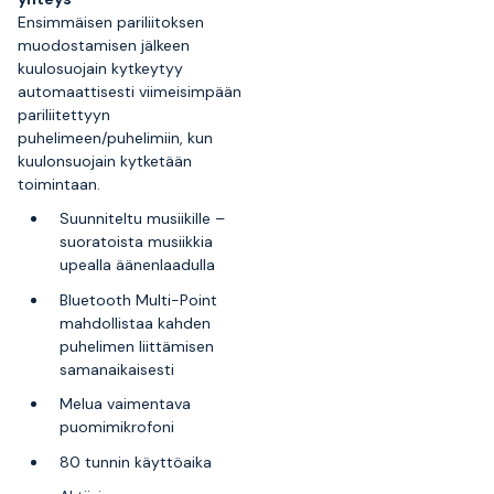
Ensimmäisen pariliitoksen
muodostamisen jälkeen
kuulosuojain kytkeytyy
automaattisesti viimeisimpään
pariliitettyyn
puhelimeen/puhelimiin, kun
kuulonsuojain kytketään
toimintaan.
Suunniteltu musiikille –
suoratoista musiikkia
upealla äänenlaadulla
Bluetooth Multi-Point
mahdollistaa kahden
puhelimen liittämisen
samanaikaisesti
Melua vaimentava
puomimikrofoni
80 tunnin käyttöaika