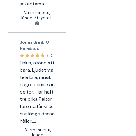
ja kantama..
Varmennettu,
lähde: Staypro.fi
Jonas Brink
,
8
heinäkuu
5,0
Enkla, sköna att
bära, Ljudet via
tele bra, musik
något sämre än
peltor, Har haft
tre olika Peltor
före nu får vi se
hur länge dessa
håller.......
Varmennettu,
lähde: