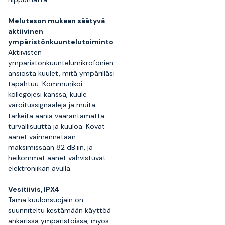
Melutason mukaan säätyvä
aktiivinen
ympäristönkuuntelutoiminto
Aktiivisten
ympäristönkuuntelumikrofonien
ansiosta kuulet, mitä ympärilläsi
tapahtuu. Kommunikoi
kollegojesi kanssa, kuule
varoitussignaaleja ja muita
tärkeitä ääniä vaarantamatta
turvallisuutta ja kuuloa. Kovat
äänet vaimennetaan
maksimissaan 82 dB:iin, ja
heikommat äänet vahvistuvat
elektroniikan avulla.
Vesitiivis, IPX4
Tämä kuulonsuojain on
suunniteltu kestämään käyttöä
ankarissa ympäristöissä, myös