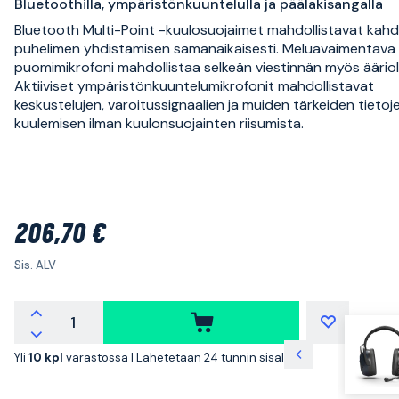
Bluetoothilla, ympäristönkuuntelulla ja päälakisangalla
Bluetooth Multi-Point -kuulosuojaimet mahdollistavat kah
puhelimen yhdistämisen samanaikaisesti. Meluavaimentava
puomimikrofoni mahdollistaa selkeän viestinnän myös ääriol
Aktiiviset ympäristönkuuntelumikrofonit mahdollistavat
keskustelujen, varoitussignaalien ja muiden tärkeiden tietoj
kuulemisen ilman kuulonsuojainten riisumista.
206,70 €
Sis. ALV
Yli
10 kpl
varastossa |
Lähetetään 24 tunnin sisällä!