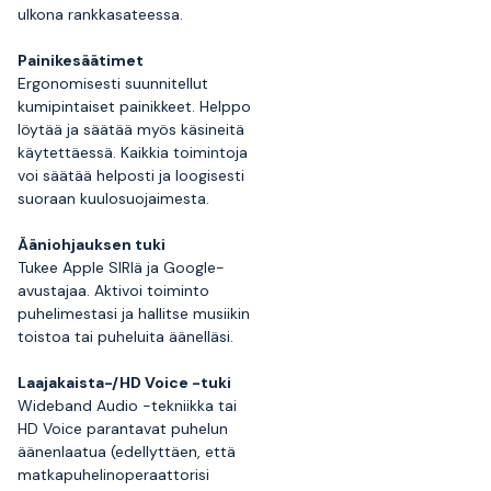
ulkona rankkasateessa.
Painikesäätimet
Ergonomisesti suunnitellut
kumipintaiset painikkeet. Helppo
löytää ja säätää myös käsineitä
käytettäessä. Kaikkia toimintoja
voi säätää helposti ja loogisesti
suoraan kuulosuojaimesta.
Ääniohjauksen tuki
Tukee Apple SIRIä ja Google-
avustajaa. Aktivoi toiminto
puhelimestasi ja hallitse musiikin
toistoa tai puheluita äänelläsi.
Laajakaista-/HD Voice -tuki
Wideband Audio -tekniikka tai
HD Voice parantavat puhelun
äänenlaatua (edellyttäen, että
matkapuhelinoperaattorisi