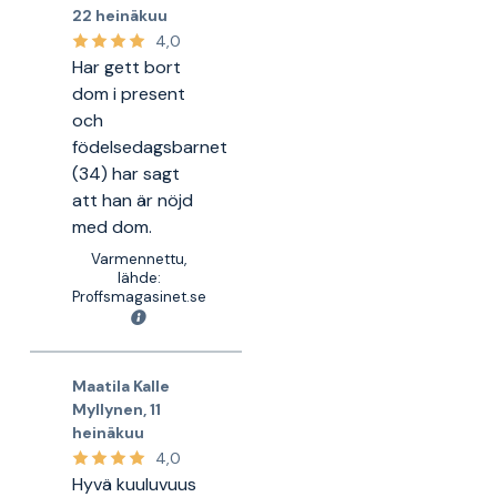
22 heinäkuu
4,0
Har gett bort
dom i present
och
födelsedagsbarnet
(34) har sagt
att han är nöjd
med dom.
Varmennettu,
lähde:
Proffsmagasinet.se
Maatila Kalle
Myllynen
,
11
heinäkuu
4,0
Hyvä kuuluvuus