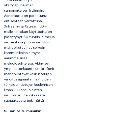
yksityispuhelimen –
samanaikaisen liitännän.
Äänenlaatu on parantunut
entisestään verrattuna
Xstream- ja Xstream LD -
malleihin, akun käyttöaika on
pidentynyt 80 tuntiin ja melua
vaimentava puomimikrofoni
mahdollistaa nyt selkeän
kommunikoinnin myös
äärimmäisissä
meluolosuhteissa. Aktiiviset
ympäristönkuuntelumikrofonit
mahdollistavat keskustelujen,
varoitussignaalien ja muiden
tärkeiden tietojen kuulemisen
ilman kuulonsuojainten
riisumista – tehokkaasta
suojauksesta tinkimättä.
Suunniteltu musiikin