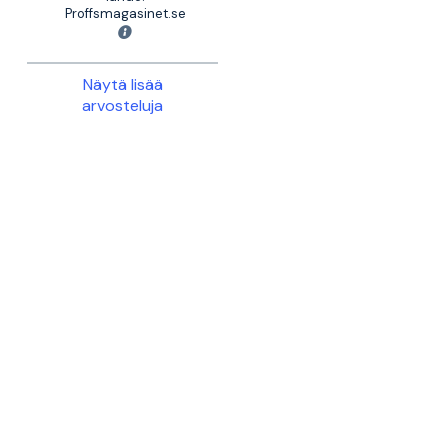
Proffsmagasinet.se
Näytä lisää
arvosteluja