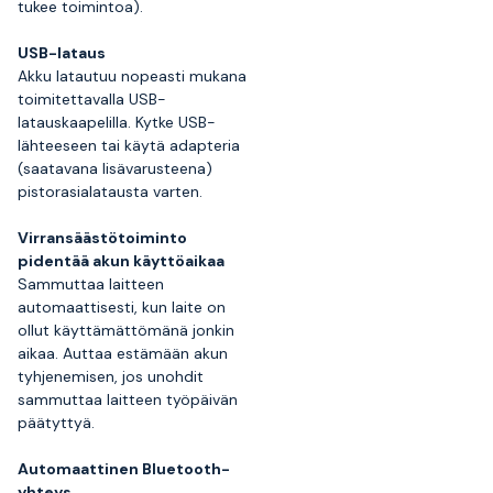
tukee toimintoa).
USB-lataus
Akku latautuu nopeasti mukana
toimitettavalla USB-
latauskaapelilla. Kytke USB-
lähteeseen tai käytä adapteria
(saatavana lisävarusteena)
pistorasialatausta varten.
Virransäästötoiminto
pidentää akun käyttöaikaa
Sammuttaa laitteen
automaattisesti, kun laite on
ollut käyttämättömänä jonkin
aikaa. Auttaa estämään akun
tyhjenemisen, jos unohdit
sammuttaa laitteen työpäivän
päätyttyä.
Automaattinen Bluetooth-
yhteys