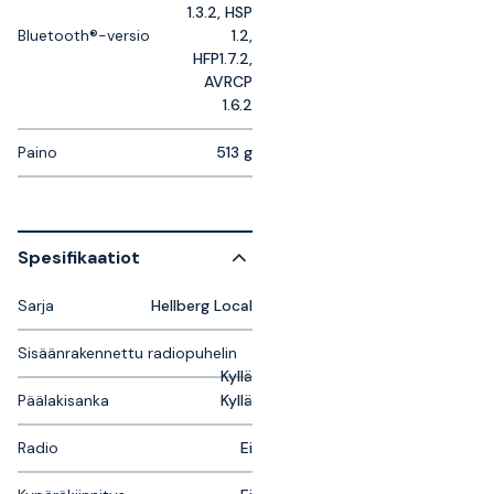
1.3.2, HSP
Bluetooth®-versio
1.2,
HFP1.7.2,
AVRCP
1.6.2
Paino
513 g
Spesifikaatiot
Sarja
Hellberg Local
Sisäänrakennettu radiopuhelin
Kyllä
Päälakisanka
Kyllä
Radio
Ei