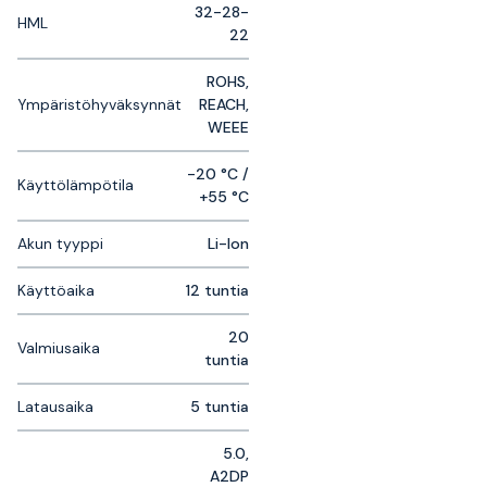
32-28-
HML
22
ROHS,
Ympäristöhyväksynnät
REACH,
WEEE
-20 °C /
Käyttölämpötila
+55 °C
Akun tyyppi
Li-Ion
Käyttöaika
12 tuntia
20
Valmiusaika
tuntia
Latausaika
5 tuntia
5.0,
A2DP