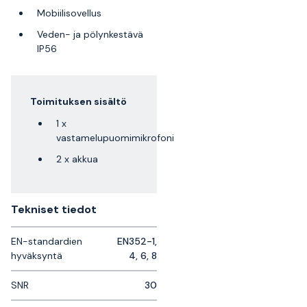
Mobiilisovellus
Veden- ja pölynkestävä
IP56
Toimituksen sisältö
1 x
vastamelupuomimikrofoni
2 x akkua
Tekniset tiedot
EN-standardien
EN352-1,
hyväksyntä
4, 6, 8
SNR
30