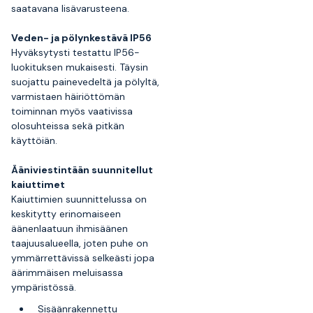
saatavana lisävarusteena.
Veden- ja pölynkestävä IP56
Hyväksytysti testattu IP56-
luokituksen mukaisesti. Täysin
suojattu painevedeltä ja pölyltä,
varmistaen häiriöttömän
toiminnan myös vaativissa
olosuhteissa sekä pitkän
käyttöiän.
Ääniviestintään suunnitellut
kaiuttimet
Kaiuttimien suunnittelussa on
keskitytty erinomaiseen
äänenlaatuun ihmisäänen
taajuusalueella, joten puhe on
ymmärrettävissä selkeästi jopa
äärimmäisen meluisassa
ympäristössä.
Sisäänrakennettu