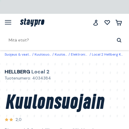
Suojaus & vaatteet
Kuulosuojaimet
Kuulosuojaimet
Elektroniset kuulosuojaimet
Local 2 Hellberg Kuulonsuojain Bluetooth® & mobiilisovellus, päälakisanka
HELLBERG
Local 2
Tuotenumero: 4034384
Kuulonsuojain
2,0