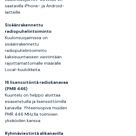
saatavilla iPhone- ja Android-
laitteille.
Sisäänrakennettu
radiopuhelintoiminto
Kuulonsuojaimissa on
sisäänrakennettu
radiopuhelintoiminto
kaksisuuntaiseen viestintään
rajoittamattomalle määrälle
Local-kuulokkeita.
16 lisenssitöntä radiokanavaa
(PMR 446)
Kuuntelu on helppo aloittaa
esiasetetuilla ja lisenssittömillä
kanavilla. Yhteensopiva muiden
PMR 446 MHz:llä toimivien
yksiköiden kanssa.
Ryhmäviestintä alikanavilla