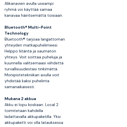
Alikanavien avulla useampi
ryhmä voi käyttää samaa
kanavaa häiritsemättä toisiaan.
Bluetooth® Multi-Point
Technology
Bluetooth® tarjoaa langattoman
yhteyden matkapuhelimeesi.
Helppo liitäntä ja saumaton
yhteys. Voit soittaa puheluja ja
kuunnella valitsemaasi viihdettä
turvallisuudestasi tinkimättä.
Monipistetekniikan avulla voit
yhdistää kaksi puhelinta
samanaikaisesti.
Mukana 2 akkua
Akku ei lopu koskaan. Local 2
toimitetaan kahdella
ladattavalla akkupaketilla. Yksi
akkupaketti voi olla latauksessa