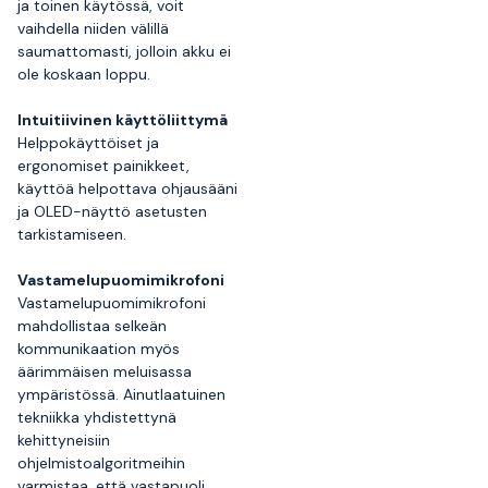
ja toinen käytössä, voit
vaihdella niiden välillä
saumattomasti, jolloin akku ei
ole koskaan loppu.
Intuitiivinen käyttöliittymä
Helppokäyttöiset ja
ergonomiset painikkeet,
käyttöä helpottava ohjausääni
ja OLED-näyttö asetusten
tarkistamiseen.
Vastamelupuomimikrofoni
Vastamelupuomimikrofoni
mahdollistaa selkeän
kommunikaation myös
äärimmäisen meluisassa
ympäristössä. Ainutlaatuinen
tekniikka yhdistettynä
kehittyneisiin
ohjelmistoalgoritmeihin
varmistaa, että vastapuoli