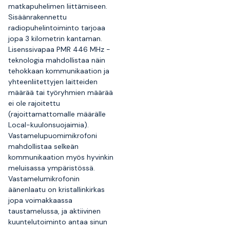
matkapuhelimen liittämiseen.
Sisäänrakennettu
radiopuhelintoiminto tarjoaa
jopa 3 kilometrin kantaman.
Lisenssivapaa PMR 446 MHz -
teknologia mahdollistaa näin
tehokkaan kommunikaation ja
yhteenliitettyjen laitteiden
määrää tai työryhmien määrää
ei ole rajoitettu
(rajoittamattomalle määrälle
Local-kuulonsuojaimia).
Vastamelupuomimikrofoni
mahdollistaa selkeän
kommunikaation myös hyvinkin
meluisassa ympäristössä.
Vastamelumikrofonin
äänenlaatu on kristallinkirkas
jopa voimakkaassa
taustamelussa, ja aktiivinen
kuuntelutoiminto antaa sinun