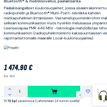
Bluetooth® & mobiilisovellus, päälakisanka
Päälakisangalliset kuulonsuojaimet, joissa sisäänrakennettu
radiopuhelin ja Bluetooth® Multi-Point-tekniikka kahden
matkapuhelimen liittämiseen. Vastamelupuomimikrofoni mah
selkeän kommunikaation myös hyvinkin meluisassa ympäris
Lisenssivapaa PMR 446 MHz -teknologia mahdollistaa teh
kommunikaation (radiopuhelintoiminto kaksisuuntaiseen vi
rajoittamattomalle määrälle Local-kuulonsuojaimia).
1 474,90 €
Sis. ALV
Yli
10 kpl
varastossa |
Lähetetään 24 tunnin sisällä!