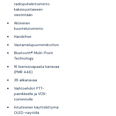
radiopuhelintoiminto
kaksisuuntaiseen
viestintään
Aktiivinen
kuuntelutoiminto
Handsfree
Vastamelupuomimikrofoni
Bluetooth® Multi-Point
Technology
16 lisenssivapaata kanavaa
(PMR 446)
38 alikanavaa
Vaihtoehdot PTT-
painikkeelle ja VOX-
toiminnolle
Intuitiivinen käyttöliittymä
OLED-näytöllä