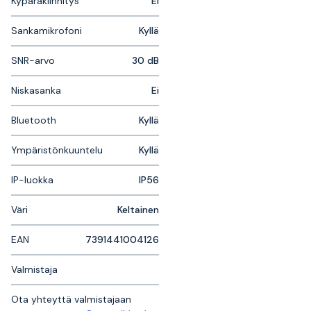
Kypäräkiinnitys
Ei
Sankamikrofoni
Kyllä
SNR-arvo
30 dB
Niskasanka
Ei
Bluetooth
Kyllä
Ympäristönkuuntelu
Kyllä
IP-luokka
IP56
Väri
Keltainen
EAN
7391441004126
Valmistaja
Ota yhteyttä valmistajaan