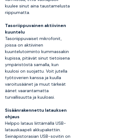
kuulee sinut aina taustamelusta
riippumatta.
Tasoriippuvainen aktiivinen
kuuntelu
Tasoriippuvaiset mikrofonit,
joissa on aktiivinen
kuuntelutoiminto kummassakin
kupissa, pitävät sinut tietoisena
ympäristöstä samalla, kun
kuulosi on suojattu. Voit jutella
työtoverien kanssa ja kuulla
varoitusäänet ja muut tärkeät
äänet vaarantamatta
turvallisuutta ja kuuloasi.
Sisäänrakennettu latauksen
ohjaus
Helppo lataus liittämällä USB-
latauskaapeli akkupakettiin.
Seinäpistorasian USB-sovitin on