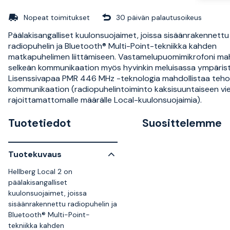
Nopeat toimitukset
30 päivän palautusoikeus
Päälakisangalliset kuulonsuojaimet, joissa sisäänrakennettu
radiopuhelin ja Bluetooth® Multi-Point-tekniikka kahden
matkapuhelimen liittämiseen. Vastamelupuomimikrofoni mah
selkeän kommunikaation myös hyvinkin meluisassa ympäris
Lisenssivapaa PMR 446 MHz -teknologia mahdollistaa teh
kommunikaation (radiopuhelintoiminto kaksisuuntaiseen vi
rajoittamattomalle määrälle Local-kuulonsuojaimia).
Tuotetiedot
Suosittelemme
Tuotekuvaus
Hellberg Local 2 on
päälakisangalliset
kuulonsuojaimet, joissa
sisäänrakennettu radiopuhelin ja
Bluetooth® Multi-Point-
tekniikka kahden