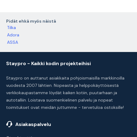
Pidät ehkä myös näistä
Tilka
Adora
ASSA
Staypro - Kaikki kodin projekteihisi
Staypro on auttanut asiakkaita pohjoismaisilla markkinoilla
vuodesta 2007 lähtien. Nopeasta ja helppokäyttöisestä
verkkokaupastamme löydät kaiken kotiin, puutarhaan ja
autotalliin. Loistava suomenkielinen palvelu ja nopeat
toimitukset ovat meidän juttumme - tervetuloa ostoksille!
Asiakaspalvelu