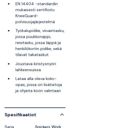
EN 14404 -standardin
mukaisesti sertifioitu
KneeGuard-
polvisuojajärjestelmä
Työkalupidike, viivaintasku,
jossa puukkonappi,
reisitasku, jossa läppä ja
henkilökortin pidike, sekä
tilavat takataskut
Joustava kiristysnyöri
lahkeensuissa
Lataa alla oleva koko-
opas, jossa on lisätietoja
ja ohjeita koon valintaan
Spesifikaatiot
Sarja
Snickers Workwear LiteWork