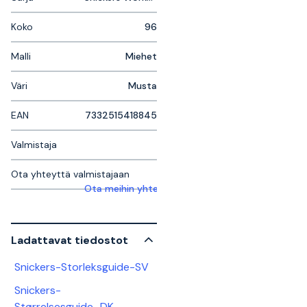
Koko
96
Malli
Miehet
Väri
Musta
EAN
7332515418845
Valmistaja
Ota yhteyttä valmistajaan
Ota meihin yhteyttä saadaksesi lisätietoja
Ladattavat tiedostot
Snickers-Storleksguide-SV
Snickers-
Størrelsesguide_DK