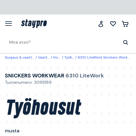
Suojaus & vaatteet
Vaatteet
Housut
Työhousut
6310 LiteWork Snickers Workwear Työhousut musta Musta
SNICKERS WORKWEAR
6310 LiteWork
Tuotenumero: 3099189
Työhousut
musta