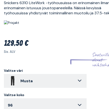
Snickers 6310 LiteWork -työhousuissa on erinomainen ilman
erinomainen istuvuus joustopaneeleilla. Näissä kevyissä
työhousuissa yhdistyvät toiminnallinen muotoilu ja 37.5-te
129,50 €
Sis. ALV
Saatavill
olevat
vaihtoehd
Valitse väri
Musta
Valitse koko
96