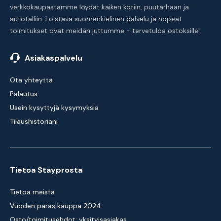
verkkokaupastamme löydät kaiken kotiin, puutarhaan ja
autotalliin. Loistava suomenkielinen palvelu ja nopeat
toimitukset ovat meidän juttumme - tervetuloa ostoksille!
Asiakaspalvelu
Ota yhteyttä
Palautus
Usein kysyttyjä kysymyksiä
Tilaushistoriani
Tietoa Stayprosta
Tietoa meistä
Vuoden paras kauppa 2024
Osto/toimitusehdot: yksityisasiakas