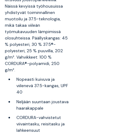
Näissä kevyissä työhousuissa
yhdistyvät toiminnallinen
muotoilu ja 37.5-teknologia,
mikä takaa viileän
työmukavuuden lämpimissä
olosuhteissa. Päällyskangas: 45
% polyesteri, 30 % 37.5®-
polyesteri, 25 % puuvilla, 202
g/m². Vahvikkeet: 100 %
CORDURA®-polyamidi, 250
g/m².
Nopeasti kuivuva ja
viilenevä 37.5-kangas, UPF
40
Neljään suuntaan joustava
haarakappale
CORDURA-vahvistetut
viivaintasku, reisitasku ja
lahkeensuut