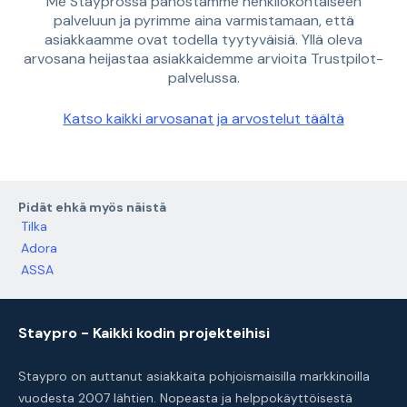
Me Stayprossa panostamme henkilökohtaiseen
palveluun ja pyrimme aina varmistamaan, että
asiakkaamme ovat todella tyytyväisiä. Yllä oleva
arvosana heijastaa asiakkaidemme arvioita Trustpilot-
palvelussa.
Katso kaikki arvosanat ja arvostelut täältä
Pidät ehkä myös näistä
Tilka
Adora
ASSA
Staypro - Kaikki kodin projekteihisi
Staypro on auttanut asiakkaita pohjoismaisilla markkinoilla
vuodesta 2007 lähtien. Nopeasta ja helppokäyttöisestä