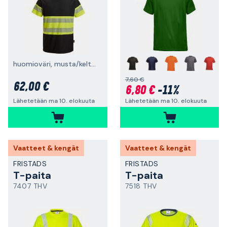
+
huomioväri, musta/keltainen
7,60 €
62,00 €
6,80 €
-11%
Lähetetään ma 10. elokuuta
Lähetetään ma 10. elokuuta
Vaatteet & kengät
Vaatteet & kengät
FRISTADS
FRISTADS
T-paita
T-paita
7407 THV
7518 THV