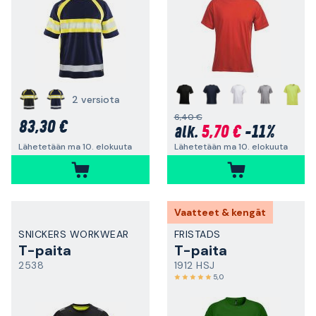
+
2 versiota
6,40 €
83,30 €
5,70 €
-11%
alk.
Lähetetään ma 10. elokuuta
Lähetetään ma 10. elokuuta
Vaatteet & kengät
SNICKERS WORKWEAR
FRISTADS
T-paita
T-paita
2538
1912 HSJ
5,0