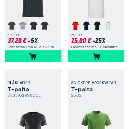
39,20 €
20,10 €
37,20 €
-5%
15,00 €
-25%
Lähetetään ma 10. elokuuta
Lähetetään ma 10. elokuuta
BLÅKLÄDER
SNICKERS WORKWEAR
T-paita
T-paita
353310299800L
2502