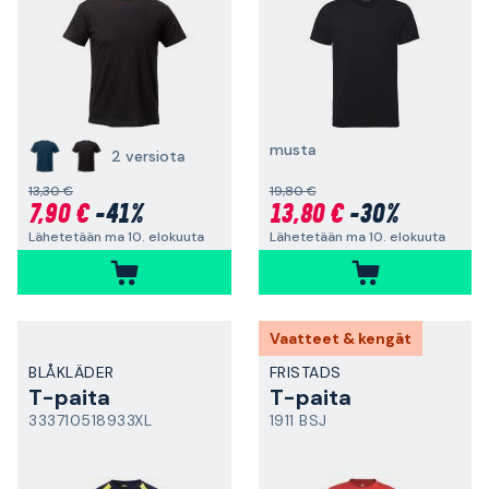
musta
2 versiota
13,30 €
19,80 €
7,90 €
-41%
13,80 €
-30%
Lähetetään ma 10. elokuuta
Lähetetään ma 10. elokuuta
Vaatteet & kengät
BLÅKLÄDER
FRISTADS
T-paita
T-paita
333710518933XL
1911 BSJ