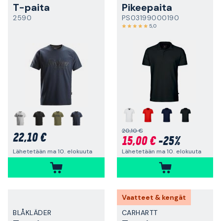
T-paita
Pikeepaita
2590
PS03199000190
5,0
20,10 €
22,10 €
15,00 €
-25%
Lähetetään ma 10. elokuuta
Lähetetään ma 10. elokuuta
Vaatteet & kengät
BLÅKLÄDER
CARHARTT