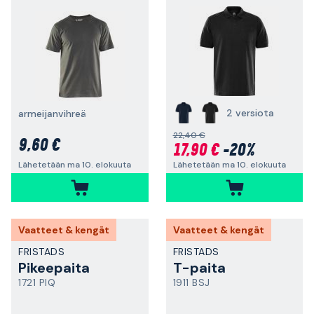
2 versiota
armeijanvihreä
22,40 €
9,60 €
17,90 €
-20%
Lähetetään ma 10. elokuuta
Lähetetään ma 10. elokuuta
Vaatteet & kengät
Vaatteet & kengät
FRISTADS
FRISTADS
Pikeepaita
T-paita
1721 PIQ
1911 BSJ