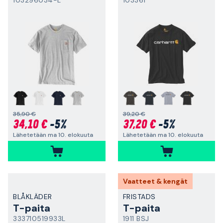
103296034-L
103361
35,90 €
39,20 €
34,10 €
-5%
37,20 €
-5%
Lähetetään ma 10. elokuuta
Lähetetään ma 10. elokuuta
Vaatteet & kengät
BLÅKLÄDER
FRISTADS
T-paita
T-paita
333710519933L
1911 BSJ