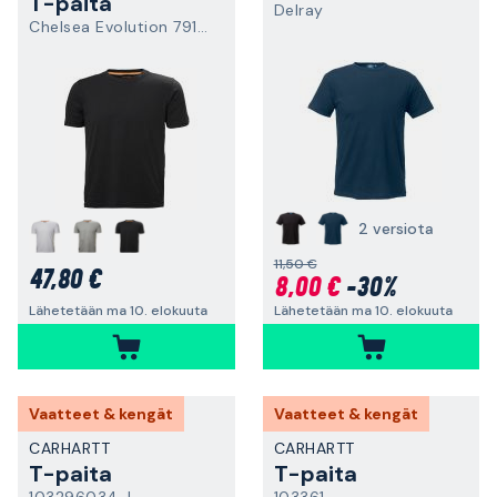
T-paita
Delray
Chelsea Evolution 79198-990
2 versiota
11,50 €
47,80 €
8,00 €
-30%
Lähetetään ma 10. elokuuta
Lähetetään ma 10. elokuuta
Vaatteet & kengät
Vaatteet & kengät
CARHARTT
CARHARTT
T-paita
T-paita