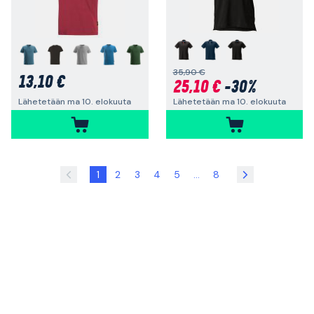
+
35,90 €
13,10 €
25,10 €
-30%
Lähetetään ma 10. elokuuta
Lähetetään ma 10. elokuuta
1
2
3
4
5
...
8