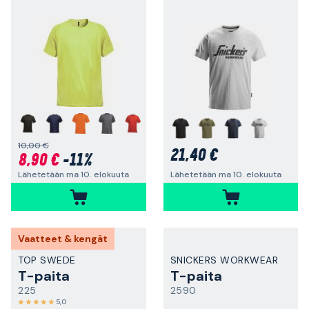
+
10,00 €
21,40 €
8,90 €
-11%
Lähetetään ma 10. elokuuta
Lähetetään ma 10. elokuuta
Vaatteet & kengät
TOP SWEDE
SNICKERS WORKWEAR
T-paita
T-paita
225
2590
5,0