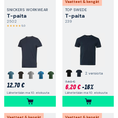
Vaatteet & kengät
SNICKERS WORKWEAR
TOP SWEDE
T-paita
T-paita
2502
239
5,0
2 versiota
+
7,40 €
12,70 €
6,20 €
-16%
Lähetetään ma 10. elokuuta
Lähetetään ma 10. elokuuta
Vaatteet & kengät
Vaatteet & kengät