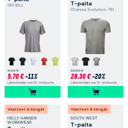
T-paita
1911 BSJ
Chelsea Evolution 79198-930
+
6,40 €
32,90 €
5,70 €
-11%
26,30 €
-20%
Lähetetään ma 10. elokuuta
Lähetetään ma 10. elokuuta
Vaatteet & kengät
Vaatteet & kengät
HELLY HANSEN
SOUTH WEST
WORKWEAR
T-paita