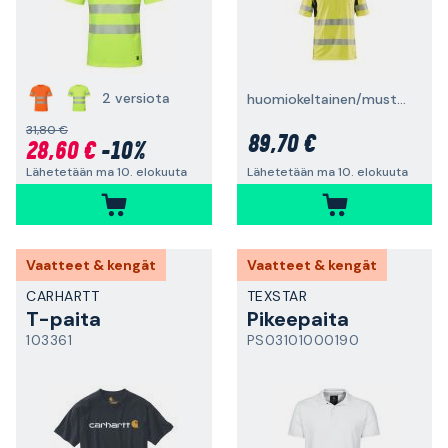
2 versiota
huomiokeltainen/musta, UV-suojattu, huomioväri
31,80 €
89,70 €
28,60 €
-10%
Lähetetään ma 10. elokuuta
Lähetetään ma 10. elokuuta
Vaatteet & kengät
Vaatteet & kengät
CARHARTT
TEXSTAR
T-paita
Pikeepaita
103361
PS03101000190