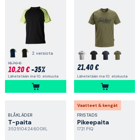
2 versiota
15,70 €
21,40 €
10,20 €
-35%
Lähetetään ma 10. elokuuta
Lähetetään ma 10. elokuuta
Vaatteet & kengät
BLÅKLÄDER
FRISTADS
T-paita
Pikeepaita
352510424600XL
1721 PIQ