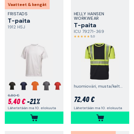
Vaatteet & kengät
FRISTADS
HELLY HANSEN
WORKWEAR
T-paita
T-paita
1912 HSJ
ICU 79271-369
5,0
+
huomioväri, musta/keltainen
6,80 €
72,40 €
5,40 €
-21%
Lähetetään ma 10. elokuuta
Lähetetään ma 10. elokuuta