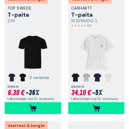
TOP SWEDE
CARHARTT
T-paita
T-paita
239
103296100-L
5,0
2 versiota
9,80 €
35,90 €
6,30 €
-36%
34,10 €
-5%
Lähetetään ma 10. elokuuta
Lähetetään ma 10. elokuuta
Vaatteet & kengät