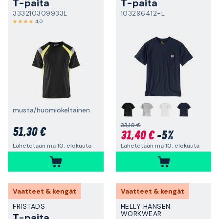
T-paita
T-paita
333210309933L
103296412-L
4,0
musta/huomiokeltainen
33,10 €
51,30 €
31,40 €
-5%
Lähetetään ma 10. elokuuta
Lähetetään ma 10. elokuuta
Vaatteet & kengät
Vaatteet & kengät
FRISTADS
HELLY HANSEN
WORKWEAR
T-paita