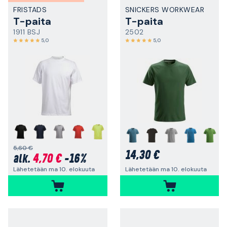
FRISTADS
SNICKERS WORKWEAR
T-paita
T-paita
1911 BSJ
2502
5,0
5,0
+
+
5,60 €
14,30 €
4,70 €
-16%
alk.
Lähetetään ma 10. elokuuta
Lähetetään ma 10. elokuuta