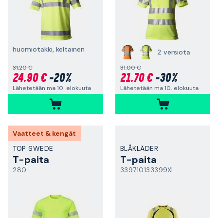
huomiotakki, keltainen
2 versiota
31,20 €
31,00 €
24,90 €
-20%
21,70 €
-30%
Lähetetään ma 10. elokuuta
Lähetetään ma 10. elokuuta
Vaatteet & kengät
TOP SWEDE
BLÅKLÄDER
T-paita
T-paita
280
339710133399XL