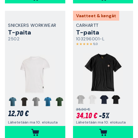
Vaatteet & kengät
SNICKERS WORKWEAR
CARHARTT
T-paita
T-paita
2502
103296001-L
5,0
+
35,90 €
12,70 €
34,10 €
-5%
Lähetetään ma 10. elokuuta
Lähetetään ma 10. elokuuta