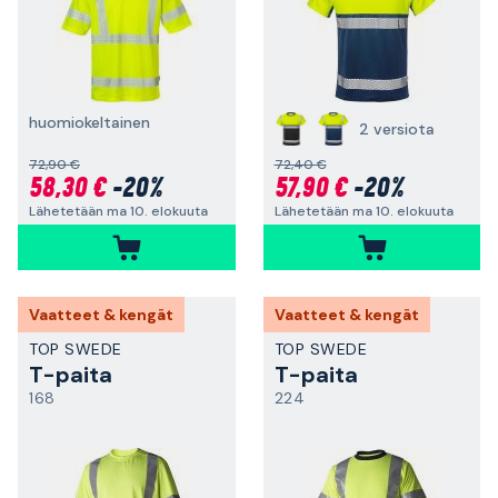
huomiokeltainen
2 versiota
72,90 €
72,40 €
58,30 €
-20%
57,90 €
-20%
Lähetetään ma 10. elokuuta
Lähetetään ma 10. elokuuta
Vaatteet & kengät
Vaatteet & kengät
TOP SWEDE
TOP SWEDE
T-paita
T-paita
168
224