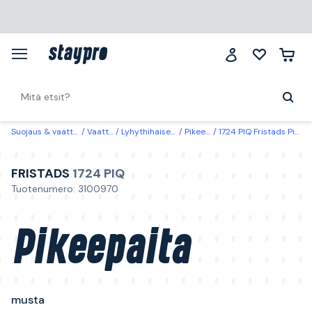
Suojaus & vaatteet
Vaatteet
Lyhythihaiset paidat
Pikeepaidat
1724 PIQ Fristads Pikeepaita musta Musta
FRISTADS
1724 PIQ
Tuotenumero: 3100970
Pikeepaita
musta