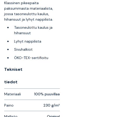
Klassinen pikeepaita
paksummasta materiaalista,
jossa tasoneulottu kaulus,
hihansuut ja lyhyt nappilista.
Tasoneulottu kaulus ja
hihansuut
Lyhyt nappilista
Sivuhalkiot
ÖKO-TEX-sertifioitu
Tekniset
tiedot
Materiaali
100% puuvillaa
Paino
230 g/m²
Mallisto
Original