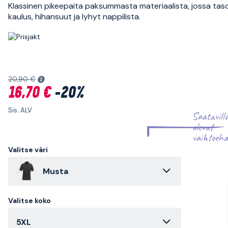
Klassinen pikeepaita paksummasta materiaalista, jossa tas
kaulus, hihansuut ja lyhyt nappilista.
20,90 €
16,70 €
-20%
Sis. ALV
Saatavill
olevat
vaihtoehd
Valitse väri
Musta
Valitse koko
5XL