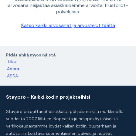
arvosana heijastaa asiakkaidemme arvioita Trustpilot-
palvelussa.
Katso kaikki arvosanat ja arvostelut täältä
Pidät ehkä myös näistä
Tilka
Adora
ASSA
Staypro - Kaikki kodin projekteihisi
Staypro on auttanut asiakkaita pohjoismaisilla markkinoilla
vuodesta 2007 lähtien. Nopeasta ja helppokäyttöisestä
verkkokaupastamme löydät kaiken kotiin, puutarhaan ja
autotalliin. Loistava suomenkielinen palvelu ja nopeat