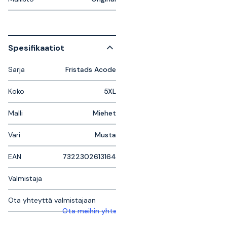
Spesifikaatiot
Sarja
Fristads Acode
Koko
5XL
Malli
Miehet
Väri
Musta
EAN
7322302613164
Valmistaja
Ota yhteyttä valmistajaan
Ota meihin yhteyttä saadaksesi lisätietoja