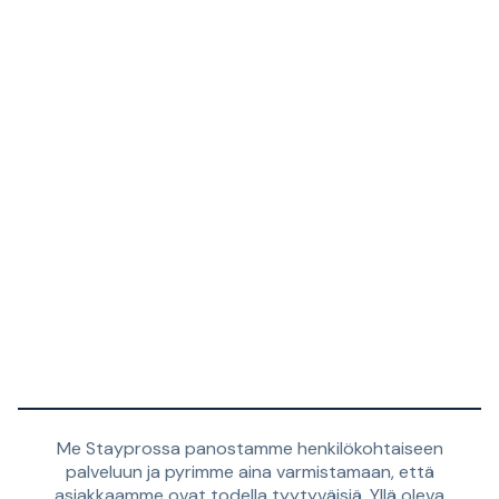
Me Stayprossa panostamme henkilökohtaiseen
palveluun ja pyrimme aina varmistamaan, että
asiakkaamme ovat todella tyytyväisiä. Yllä oleva