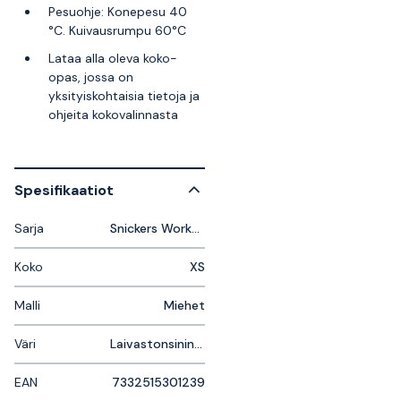
Pesuohje: Konepesu 40
°C. Kuivausrumpu 60°C
Lataa alla oleva koko-
opas, jossa on
yksityiskohtaisia tietoja ja
ohjeita kokovalinnasta
Spesifikaatiot
Sarja
Snickers Workwear FlexiWork
Koko
XS
Malli
Miehet
Väri
Laivastonsininen, Sininen
EAN
7332515301239