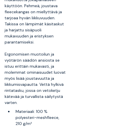
käyttöön. Pehmeä, joustava
fleecekangas on miellyttävä ja
tarjoaa hyvän liikkuvuuden.
Takissa on lämpimät käsitaskut
ja harjattu sisäpuoli
mukavuuden ja eristyksen
parantamiseksi.
Ergonomisen muotoilun ja
vyötärön säädön ansiosta se
istuu erittäin mukavasti, ja
molemmat ominaisuudet luovat
myös lisää joustavuutta ja
liikkumisvapautta. Vettä hylkivä
rintatasku, jossa on vetoketju
kätevää ja turvallista säilytystä
varten.
Materiaali: 100 %
polyesteri-meshfleece,
210 g/m²