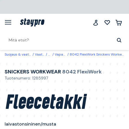
Suojaus & vaatteet
Vaatteet
Takit
Vapaa-ajan takit
8042 FlexiWork Snickers Workwear Fleecetakki laivastonsininen/musta Laivastonsininen/Musta
SNICKERS WORKWEAR
8042 FlexiWork
Tuotenumero: 1285997
Fleecetakki
laivastonsininen/musta