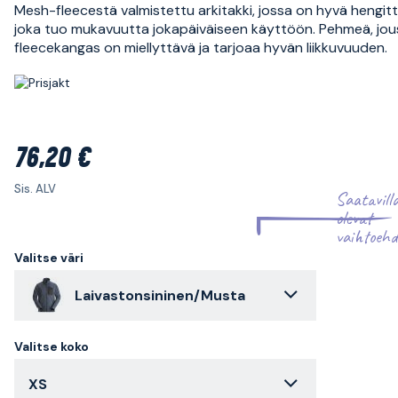
Mesh-fleecestä valmistettu arkitakki, jossa on hyvä hengit
joka tuo mukavuutta jokapäiväiseen käyttöön. Pehmeä, jo
fleecekangas on miellyttävä ja tarjoaa hyvän liikkuvuuden.
76,20 €
Sis. ALV
Saatavill
olevat
vaihtoehd
Valitse väri
Laivastonsininen/Musta
Valitse koko
XS