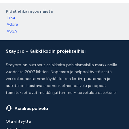
Pidät ehkä myös näistä
Tilka
Adora
ASSA
Staypro - Kaikki kodin projekteihisi
Staypro on auttanut asiakkaita pohjoismaisilla markkinoilla
vuodesta 2007 lähtien. Nopeasta ja helppokäyttöisestä
verkkokaupastamme löydät kaiken kotiin, puutarhaan ja
autotalliin. Loistava suomenkielinen palvelu ja nopeat
toimitukset ovat meidän juttumme - tervetuloa ostoksille!
Asiakaspalvelu
Ota yhteyttä