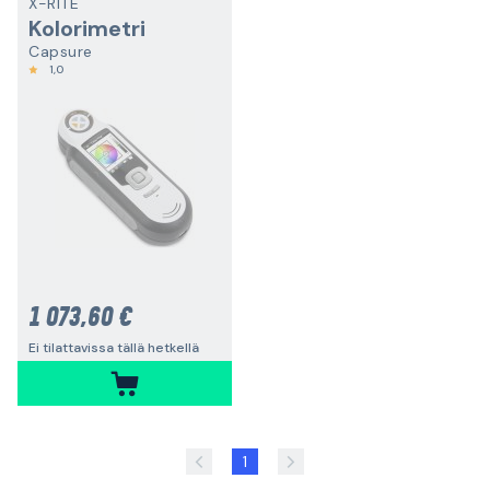
X-RITE
Kolorimetri
Capsure
1,0
1 073,60 €
Ei tilattavissa tällä hetkellä
1