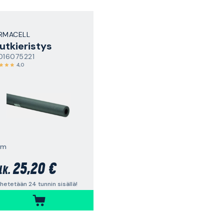
RMACELL
utkieristys
016075221
4,0
 m
25,20 €
lk.
hetetään 24 tunnin sisällä!