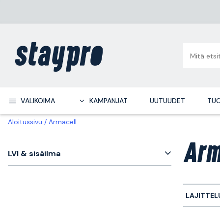
VALIKOIMA
KAMPANJAT
UUTUUDET
TUO
Aloitussivu
Armacell
Arm
LVI & sisäilma
LAJITTEL