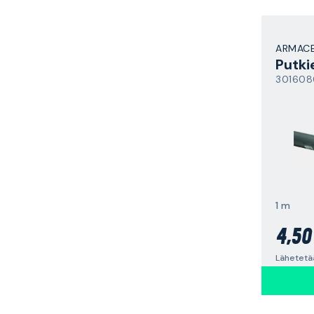
ARMACE
Putki
301608
1 m
4,50
Lähetetää