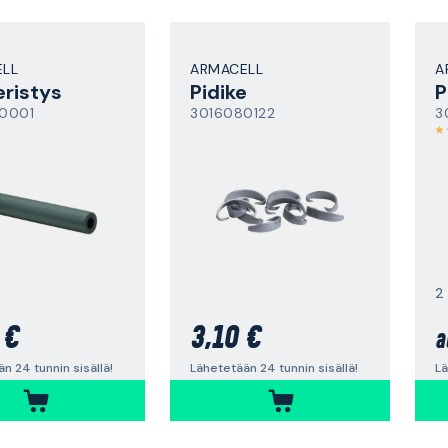
LL
ARMACELL
A
eristys
Pidike
P
0001
3016080122
3
2
 €
3,10 €
a
n 24 tunnin sisällä!
Lähetetään 24 tunnin sisällä!
Lä