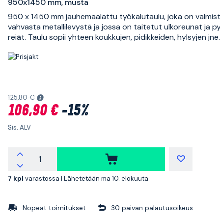
950x1450 mm, musta
950 x 1450 mm jauhemaalattu työkalutaulu, joka on valmis
vahvasta metallilevystä ja jossa on taitetut ulkoreunat ja p
reiät. Taulu sopii yhteen koukkujen, pidikkeiden, hylsyjen jne
125,80 €
106,90 €
-15%
Sis. ALV
7 kpl
varastossa |
Lähetetään ma 10. elokuuta
Nopeat toimitukset
30 päivän palautusoikeus