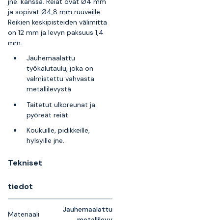
jne. kanssa. Reiät ovat Ø4 mm
ja sopivat Ø4,8 mm ruuveille.
Reikien keskipisteiden välimitta
on 12 mm ja levyn paksuus 1,4
mm.
Jauhemaalattu
työkalutaulu, joka on
valmistettu vahvasta
metallilevystä
Taitetut ulkoreunat ja
pyöreät reiät
Koukuille, pidikkeille,
hylsyille jne.
Tekniset
tiedot
Jauhemaalattu
Materiaali
metallilevy