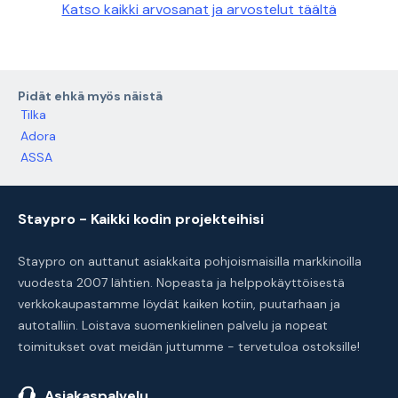
Katso kaikki arvosanat ja arvostelut täältä
Pidät ehkä myös näistä
Tilka
Adora
ASSA
Staypro - Kaikki kodin projekteihisi
Staypro on auttanut asiakkaita pohjoismaisilla markkinoilla
vuodesta 2007 lähtien. Nopeasta ja helppokäyttöisestä
verkkokaupastamme löydät kaiken kotiin, puutarhaan ja
autotalliin. Loistava suomenkielinen palvelu ja nopeat
toimitukset ovat meidän juttumme - tervetuloa ostoksille!
Asiakaspalvelu