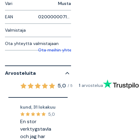
Väri
Musta
EAN
0200000071899
Valmistaja
Ota yhteyttä valmistajaan
Ota meihin yhteyttä saadaksesi lisätietoja
Arvosteluita
5,0
1
arvostelua
/
5
kund
,
31 lokakuu
5,0
En stor
verktygstavla
och jag har