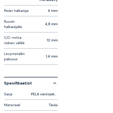
Reiän halkaisija
4 mm
Ruuvin
4,8 mm
halkaisijalle
C/C-mitta
12 mm
reikien välillä
Levymetallin
1,4 mm
paksuus
Spesifikaatiot
Sarja
PELA verstaskalusteet
Materiaali
Teräs