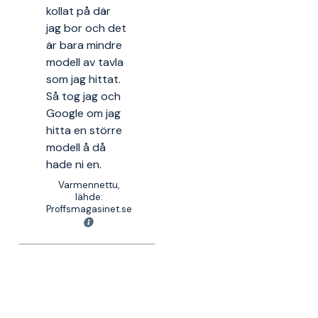
kollat på där
jag bor och det
är bara mindre
modell av tavla
som jag hittat.
Så tog jag och
Google om jag
hitta en större
modell å då
hade ni en.
Varmennettu,
lähde:
Proffsmagasinet.se