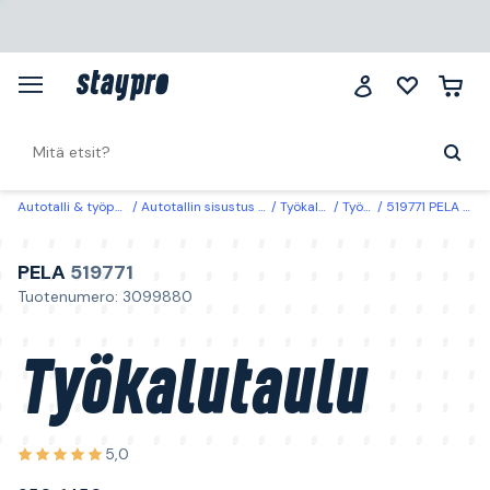
Autotalli & työpaikka
Autotallin sisustus & säilytys
Työkalusäilytys
Työkalutaulut
519771 PELA Työkalutaulu 950x1450 mm, musta
PELA
519771
Tuotenumero: 3099880
Työkalutaulu
5,0