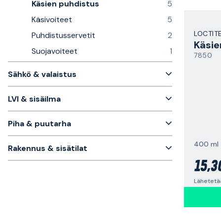
Käsien puhdistus
5
Käsivoiteet
5
LOCTIT
Puhdistusservetit
2
Suojavoiteet
1
7850
Sähkö & valaistus
LVI & sisäilma
Piha & puutarha
400 ml
Rakennus & sisätilat
15,3
Lähetetää