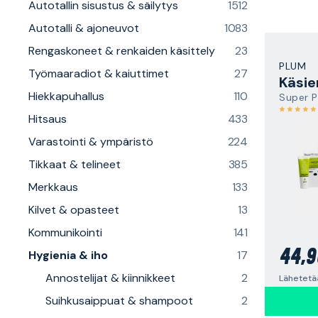
Autotallin sisustus & säilytys
1512
Autotalli & ajoneuvot
1083
Rengaskoneet & renkaiden käsittely
23
PLUM
Työmaaradiot & kaiuttimet
27
Hiekkapuhallus
110
Super 
Hitsaus
433
Varastointi & ympäristö
224
Tikkaat & telineet
385
Merkkaus
133
Kilvet & opasteet
13
Kommunikointi
141
44,9
Hygienia & iho
17
Annostelijat & kiinnikkeet
2
Lähetetää
Suihkusaippuat & shampoot
2