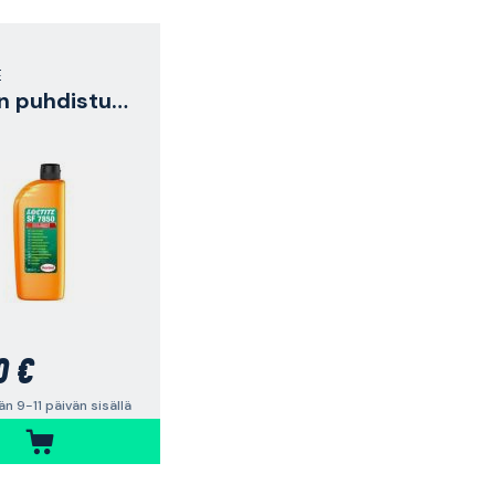
E
Käsien puhdistusaine
0 €
n 9-11 päivän sisällä