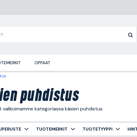
TEMERKIT
OPPAAT
tus
ien puhdistus
ät valikoimamme kategoriassa käsien puhdistus.
UPERUSTE
TUOTEMERKIT
TUOTETYYPPI
HIN