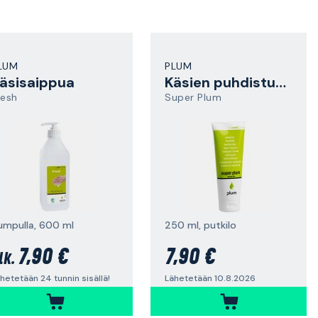
LUM
PLUM
äsisaippua
Käsien puhdistusaine
resh
Super Plum
umpulla, 600 ml
250 ml, putkilo
7,90 €
7,90 €
lk.
hetetään 24 tunnin sisällä!
Lähetetään 10.8.2026