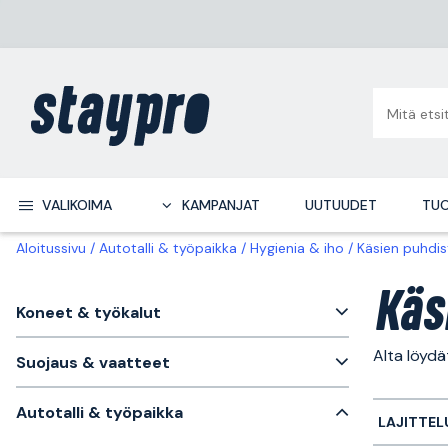
VALIKOIMA
KAMPANJAT
UUTUUDET
TUO
Aloitussivu
Autotalli & työpaikka
Hygienia & iho
Käsien puhdis
Käs
Koneet & työkalut
Alta löyd
Suojaus & vaatteet
Autotalli & työpaikka
LAJITTEL