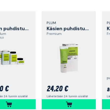
PLUM
P
Käsien puhdistusaine
Käsien puhdistusaine
K
Plum
Premium
F
5,0
p
0 €
24,20 €
a
n 24 tunnin sisällä!
Lähetetään 24 tunnin sisällä!
Lä