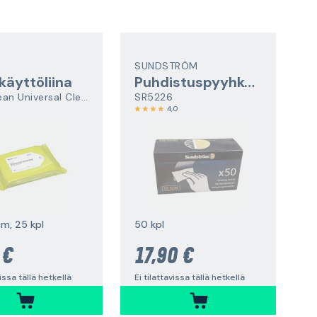
SUNDSTRÖM
käyttöliina
Puhdistuspyyhkeet
WipeClean Universal Cleaning
SR5226
4,0
m, 25 kpl
50 kpl
 €
17,90 €
vissa tällä hetkellä
Ei tilattavissa tällä hetkellä