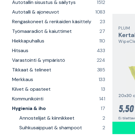
Autotallin sisustus & säilytys
1512
Autotalli & ajoneuvot
1083
Rengaskoneet & renkaiden käsittely
23
PLUM
Työmaaradiot & kaiuttimet
27
Kerta
Hiekkapuhallus
110
Hitsaus
433
Varastointi & ympäristö
224
Tikkaat & telineet
385
Merkkaus
133
Kilvet & opasteet
13
20x30 c
Kommunikointi
141
5,50
Hygienia & iho
17
Annostelijat & kiinnikkeet
2
Ei tilatta
Suihkusaippuat & shampoot
2