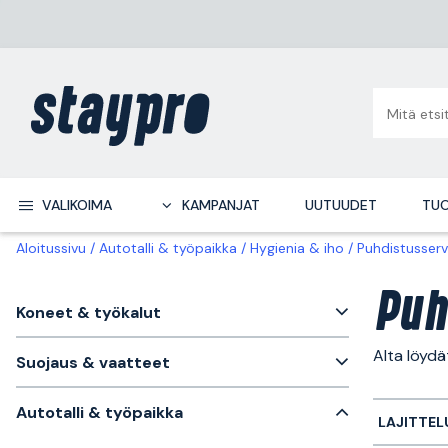
VALIKOIMA
KAMPANJAT
UUTUUDET
TUO
Aloitussivu
Autotalli & työpaikka
Hygienia & iho
Puhdistusserv
Puh
Koneet & työkalut
Alta löydä
Suojaus & vaatteet
Autotalli & työpaikka
LAJITTEL