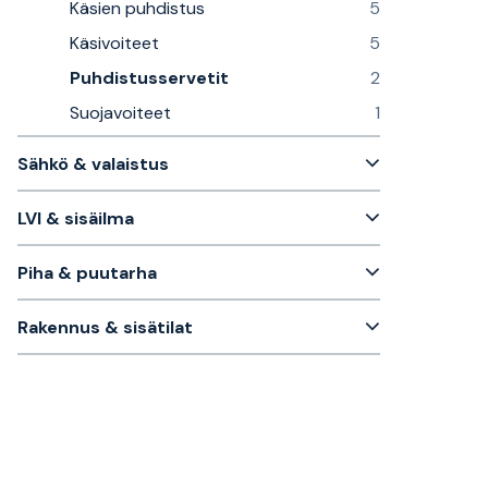
Käsien puhdistus
5
Käsivoiteet
5
Puhdistusservetit
2
Suojavoiteet
1
Sähkö & valaistus
LVI & sisäilma
Piha & puutarha
Rakennus & sisätilat