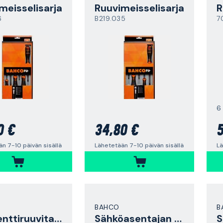
meisselisarja
Ruuvimeisselisarja
R
6
B219.035
7
6
0 €
34,80 €
5
n 7-10 päivän sisällä
Lähetetään 7-10 päivän sisällä
Lä
BAHCO
B
Momenttiruuvitalttasarja
Sähköasentajan ruuvitalttasarja