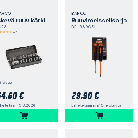
AHCO
BAHCO
Iskevä ruuvikärkisarja
Ruuvimeisselisarja
823
BE-9890SL
4,5
3 osaa
4,60 €
29,90 €
hetetään 10.8.2026
Lähetetään ma 10. elokuuta