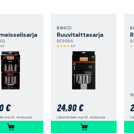
BAHCO
B
meisselisarja
Ruuvitalttasarja
1SL
BE9886
8
4,5
4,0
1
0 €
24,90 €
2
än ma 10. elokuuta
Lähetetään ma 10. elokuuta
Lä