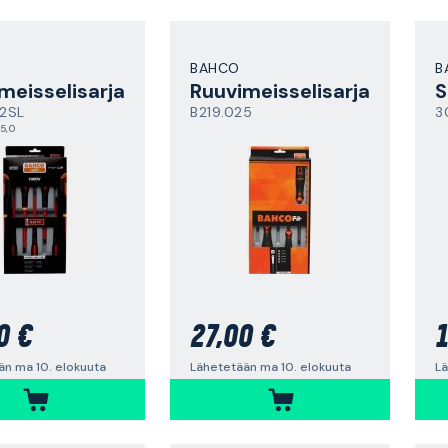
BAHCO
B
meisselisarja
Ruuvimeisselisarja
2SL
B219.025
3
5,0
0 €
27,00 €
1
än ma 10. elokuuta
Lähetetään ma 10. elokuuta
Lä