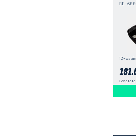
BE-699
12-osai
181,
Lähetetää