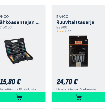
AHCO
BAHCO
Sähköasentajan ruuvitalttasarja
Ruuvitalttasarja
018083
BE9881
4,0
15,80 €
24,70 €
hetetään ma 10. elokuuta
Lähetetään ma 10. elokuuta