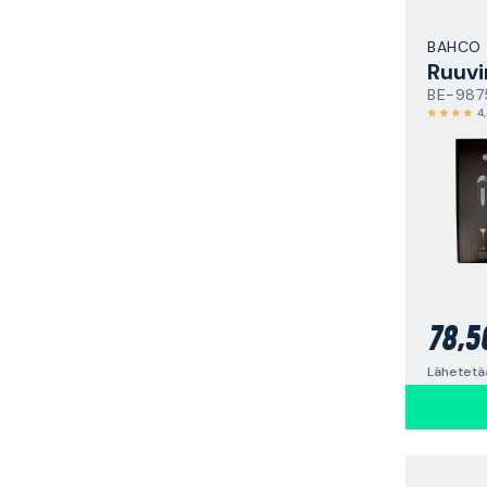
BAHCO
Ruuvi
BE-987
4
78,5
Lähetetä