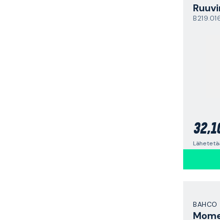
Ruuvi
B219.01
32,1
Lähetetää
BAHCO