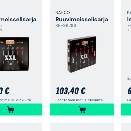
BAHCO
B
meisselisarja
Ruuvimeisselisarja
5
BE-9876S
7
,0
2
0 €
103,40 €
6
än ma 10. elokuuta
Lähetetään ma 10. elokuuta
Lä