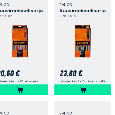
AHCO
BAHCO
uuvimeisselisarja
Ruuvimeisselisarja
220.015
B219.005
0,60 €
23,60 €
hetetään ma 10. elokuuta
Lähetetään 7-10 päivän sisällä
AHCO
BAHCO