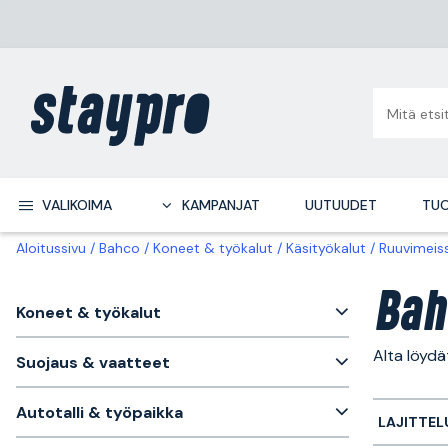
VALIKOIMA
KAMPANJAT
UUTUUDET
TUO
Aloitussivu
Bahco
Koneet & työkalut
Käsityökalut
Ruuvimeiss
Bah
Koneet & työkalut
Alta löydä
Suojaus & vaatteet
Autotalli & työpaikka
LAJITTEL