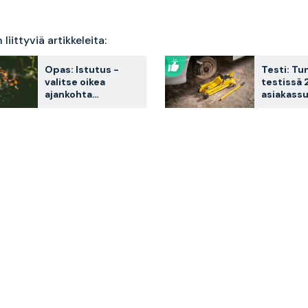
liittyviä artikkeleita:
Opas: Istutus -
Testi: Tu
valitse oikea
testissä 
ajankohta
asiakassu
saadaksesi parhaat
vertailus
lopputulokset