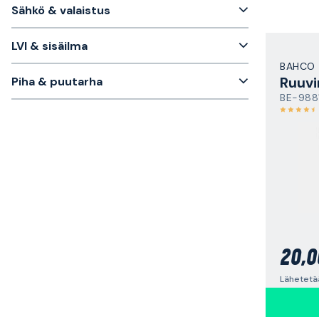
Sähkö & valaistus
LVI & sisäilma
BAHCO
Ruuvi
Piha & puutarha
BE-988
20,0
Lähetetä