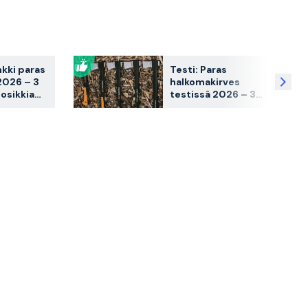
nkki paras
Testi: Paras
2026 – 3
halkomakirves
osikkia
testissä 2026 – 3
sa
myyntisuosikkia
vertailussa