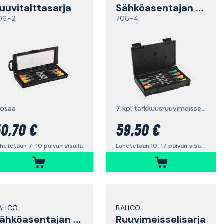
uuvitalttasarja
Sähköasentajan ruuvitalttasarja
06-2
706-4
 osaa
7 kpl tarkkuusruuvimeisseleitä
0,70 €
59,50 €
hetetään 7-10 päivän sisällä
Lähetetään 10-17 päivän sisällä
AHCO
BAHCO
Sähköasentajan ruuvitalttasarja
Ruuvimeisselisarja