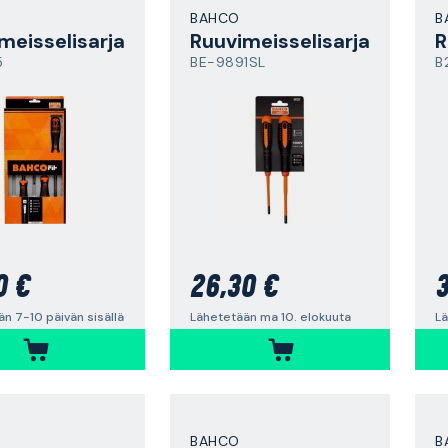
BAHCO
B
meisselisarja
Ruuvimeisselisarja
R
5
BE-9891SL
B
0 €
26,30 €
3
n 7-10 päivän sisällä
Lähetetään ma 10. elokuuta
Lä
BAHCO
B