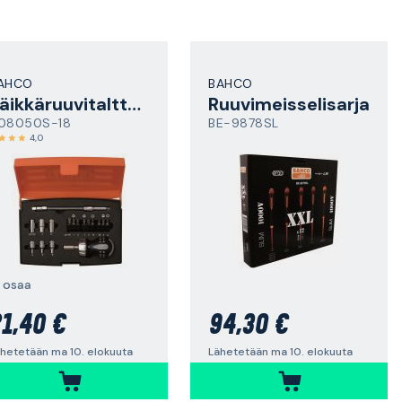
AHCO
BAHCO
Räikkäruuvitalttasarja
Ruuvimeisselisarja
08050S-18
BE-9878SL
4,0
8 osaa
1,40 €
94,30 €
hetetään ma 10. elokuuta
Lähetetään ma 10. elokuuta