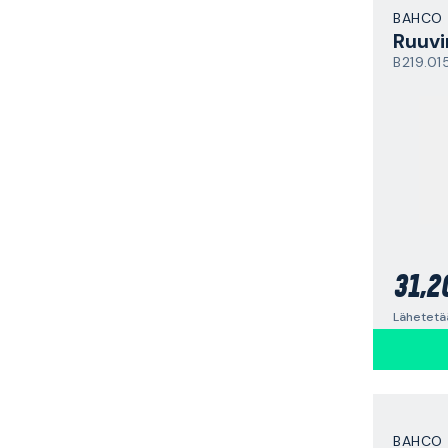
BAHCO
Ruuvi
B219.01
31,2
Lähetetää
BAHCO