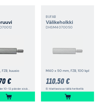
BUFAB
eruuvi
Välikeholkki
070012
DHSM4070050
, FZB, kuusio
M40 x 50 mm, FZB, 100 kpl
70 €
110,50 €
Lähetetään 10-12 päivän sisällä
Ei tilattavissa tällä hetkellä