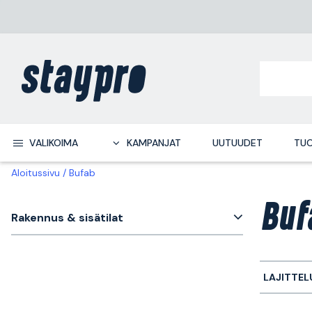
VALIKOIMA
KAMPANJAT
UUTUUDET
TUO
Aloitussivu
Bufab
Buf
Rakennus & sisätilat
LAJITTEL