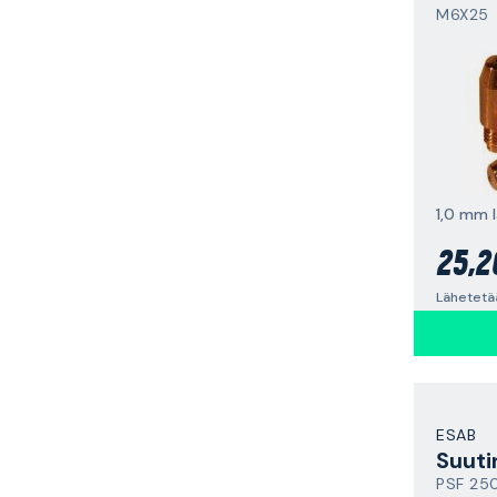
M6X25
1,0 mm l
25,2
Lähetetä
ESAB
Suuti
PSF 25