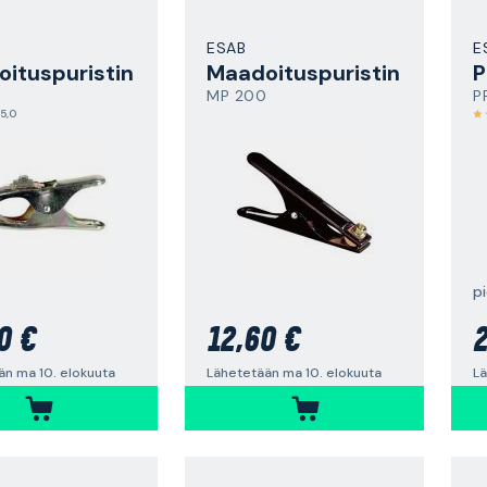
ESAB
E
ituspuristin
Maadoituspuristin
P
MP 200
P
5,0
pi
0 €
12,60 €
2
än ma 10. elokuuta
Lähetetään ma 10. elokuuta
Lä