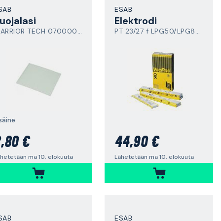
SAB
ESAB
uojalasi
Elektrodi
WARRIOR TECH 0700000416
PT 23/27 f LPG50/LPG80/PCM875i
säine
,80 €
44,90 €
hetetään ma 10. elokuuta
Lähetetään ma 10. elokuuta
SAB
ESAB