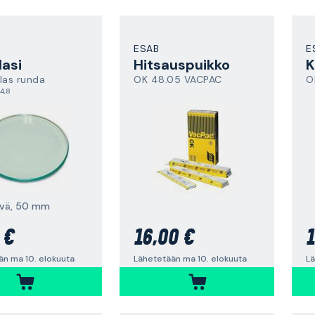
ESAB
E
lasi
Hitsauspuikko
K
las runda
OK 48.05 VACPAC
O
4,8
yvä, 50 mm
 €
16,00 €
1
än ma 10. elokuuta
Lähetetään ma 10. elokuuta
Lä