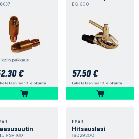
8X37
EG 600
0 kpl:n pakkaus
2,30 €
57,50 €
hetetään ma 10. elokuuta
Lähetetään ma 10. elokuuta
SAB
ESAB
aasusuutin
Hitsauslasi
TD PSF 160
160292001