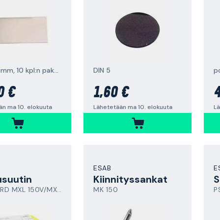
110 x 60 mm, 10 kpl:n pakkaus
DIN 5
0 €
1,60 €
4
än ma 10. elokuuta
Lähetetään ma 10. elokuuta
Lä
ESAB
E
suutin
Kiinnityssankat
S
STANDARD MXL 150V/MXL 200
MK 150
P