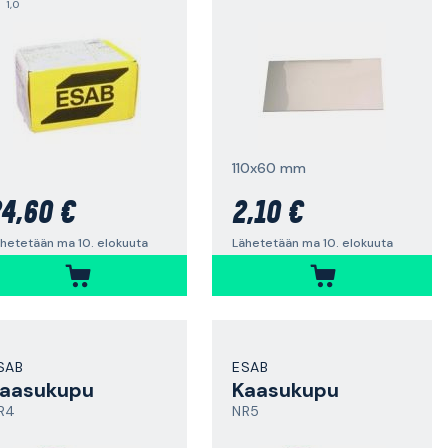
1,0
110x60 mm
4,60 €
2,10 €
hetetään ma 10. elokuuta
Lähetetään ma 10. elokuuta
SAB
ESAB
aasukupu
Kaasukupu
R4
NR5