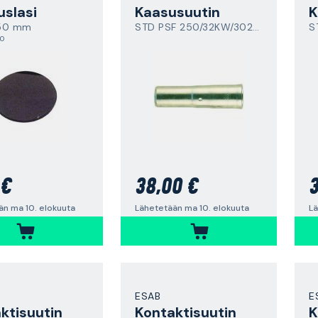
uslasi
Kaasusuutin
K
50 mm
STD PSF 250/32KW/302W
S
,0
 €
38,00 €
3
än ma 10. elokuuta
Lähetetään ma 10. elokuuta
Lä
ESAB
E
ktisuutin
Kontaktisuutin
K