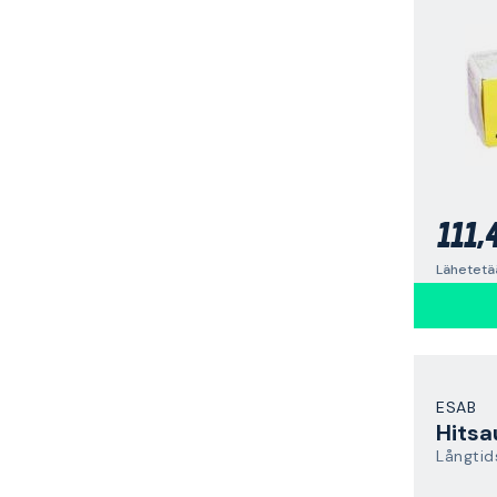
111,
Lähetetä
ESAB
Hitsa
Långtid