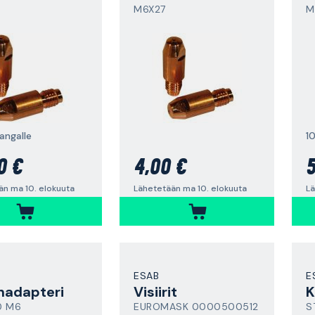
M6X27
M
angalle
1
0 €
4,00 €
5
än ma 10. elokuuta
Lähetetään ma 10. elokuuta
Lä
ESAB
E
nadapteri
Visiirit
K
0 M6
EUROMASK 0000500512
S