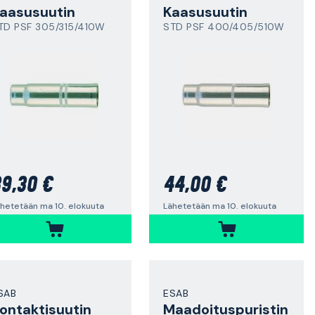
aasusuutin
Kaasusuutin
TD PSF 305/315/410W
STD PSF 400/405/510W
9,30 €
44,00 €
hetetään ma 10. elokuuta
Lähetetään ma 10. elokuuta
SAB
ESAB
ontaktisuutin
Maadoituspuristin