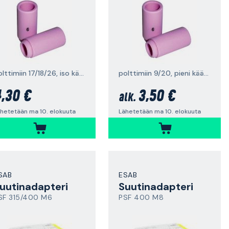
polttimiin 17/18/26, iso käämi
polttimiin 9/20, pieni käämi
,30 €
3,50 €
alk.
hetetään ma 10. elokuuta
Lähetetään ma 10. elokuuta
SAB
ESAB
uutinadapteri
Suutinadapteri
SF 315/400 M6
PSF 400 M8