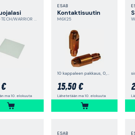
ESAB
E
uojalasi
Kontaktisuutin
S
ARISTO-TECH/WARRIOR TECH 0700000010
M6X25
10 kappaleen pakkaus, 0,8 mm kierteelle
si
 €
15,50 €
2
än ma 10. elokuuta
Lähetetään ma 10. elokuuta
Lä
ESAB
E