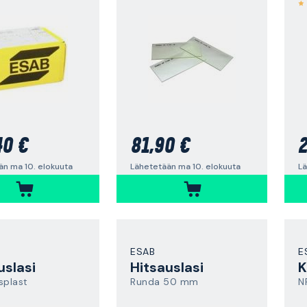
40 €
81,90 €
2
än ma 10. elokuuta
Lähetetään ma 10. elokuuta
Lä
ESAB
E
uslasi
Hitsauslasi
K
splast
Runda 50 mm
N