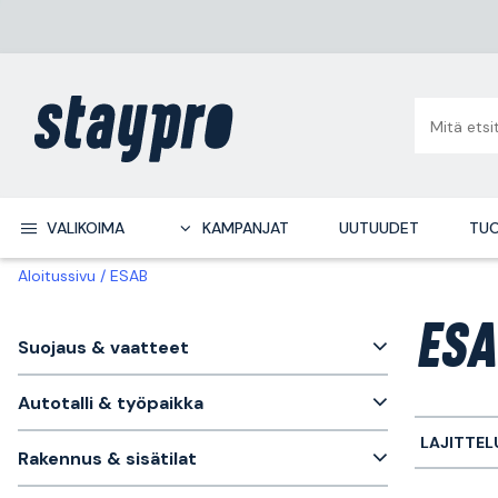
VALIKOIMA
KAMPANJAT
UUTUUDET
TUO
Aloitussivu
ESAB
ESA
Suojaus & vaatteet
Autotalli & työpaikka
LAJITTEL
Rakennus & sisätilat