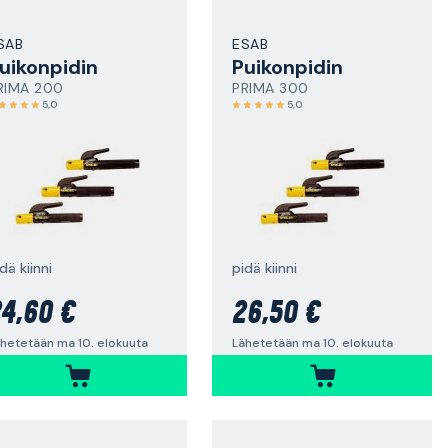
SAB
ESAB
uikonpidin
Puikonpidin
RIMA 200
PRIMA 300
5,0
5,0
dä kiinni
pidä kiinni
4,60 €
26,50 €
hetetään ma 10. elokuuta
Lähetetään ma 10. elokuuta