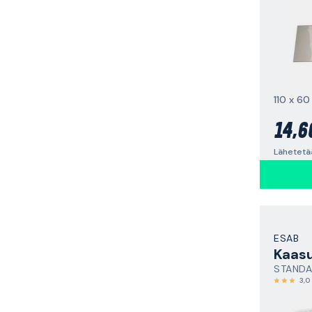
14,6
Lähetetä
ESAB
Kaasu
3,0