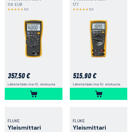
114 EUR
177
5,0
5,0
357,50 €
515,90 €
Lähetetään ma 10. elokuuta
Lähetetään ma 10. elokuuta
FLUKE
FLUKE
Yleismittari
Yleismittari