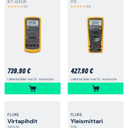
87-V/EUR
175
5,0
5,0
739,90 €
427,90 €
Lähetetään ma 10. elokuuta
Lähetetään ma 10. elokuuta
FLUKE
FLUKE
Virtapihdit
Yleismittari
365/E
179