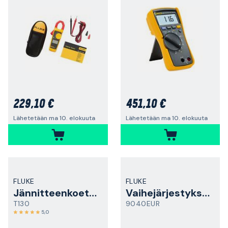
229,10 €
451,10 €
Lähetetään ma 10. elokuuta
Lähetetään ma 10. elokuuta
FLUKE
FLUKE
Jännitteenkoetin
Vaihejärjestyksen ilmaisin
T130
9040EUR
5,0