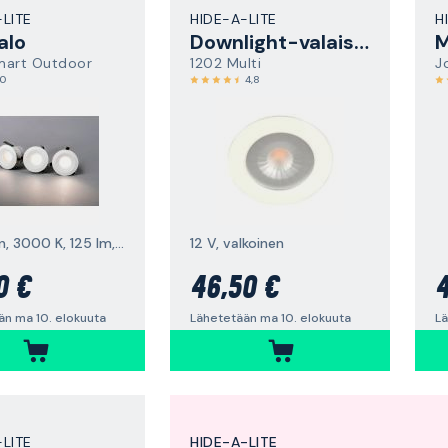
-LITE
HIDE-A-LITE
H
alo
Downlight-valaisin
M
mart Outdoor
1202 Multi
Jo
,0
4,8
valkoinen, 3000 K, 125 lm, 3 kpl
12 V, valkoinen
0 €
46,50 €
4
än ma 10. elokuuta
Lähetetään ma 10. elokuuta
Lä
-LITE
HIDE-A-LITE