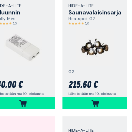
IDE-A-LITE
HIDE-A-LITE
uunnin
Saunavalaisinsarja
lly Mini
Heatspot G2
5,0
5,0
G2
0,00 €
215,60 €
hetetään ma 10. elokuuta
Lähetetään ma 10. elokuuta
HIDE-A-LITE