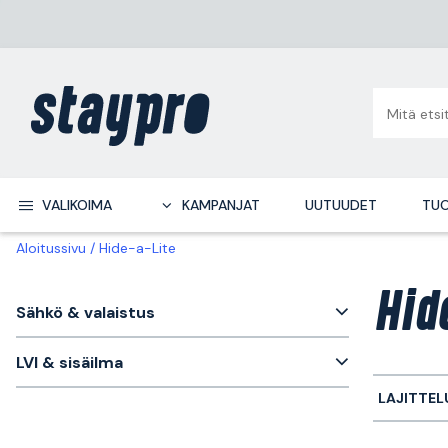
VALIKOIMA
KAMPANJAT
UUTUUDET
TUO
Aloitussivu
Hide-a-Lite
Hid
Sähkö & valaistus
LVI & sisäilma
LAJITTEL