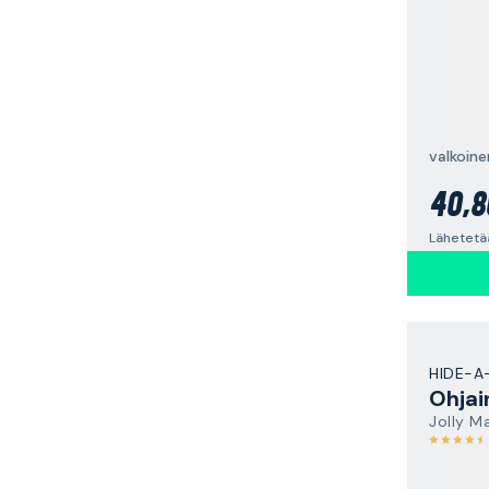
valkoine
40,8
Lähetetä
HIDE-A
Ohjai
Jolly M