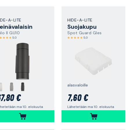
IDE-A-LITE
HIDE-A-LITE
einävalaisin
Suojakupu
ilo II GU10
Spot Guard Gles
5,0
5,0
alasvaloille
7,80 €
7,60 €
hetetään ma 10. elokuuta
Lähetetään ma 10. elokuuta