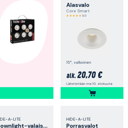
Alasvalo
Core Smart
5,0
15°, valkoinen
20,70 €
alk.
Lähetetään ma 10. elokuuta
IDE-A-LITE
HIDE-A-LITE
Downlight-valaisin
Porrasvalot