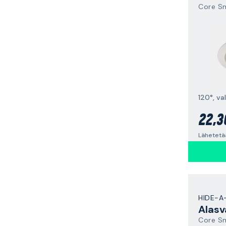
Core S
120°, va
22,3
Lähetetä
HIDE-A
Alasv
Core S