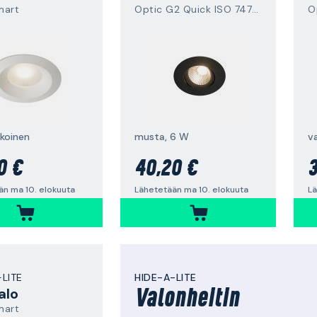
mart
Optic G2 Quick ISO 7475858
O
lkoinen
musta, 6 W
v
0 €
40,20 €
3
än ma 10. elokuuta
Lähetetään ma 10. elokuuta
Lä
-LITE
HIDE-A-LITE
alo
Valonheitin
mart