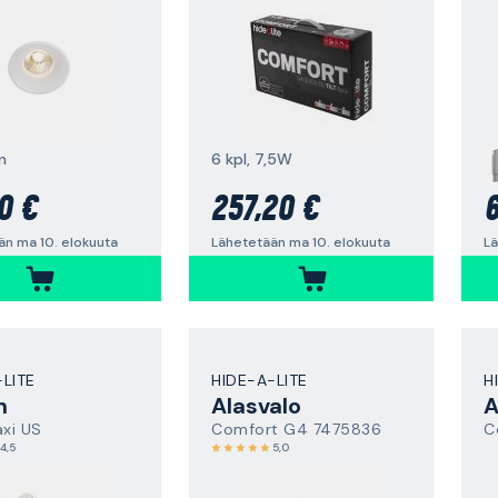
n
6 kpl, 7,5W
0 €
257,20 €
6
än ma 10. elokuuta
Lähetetään ma 10. elokuuta
Lä
-LITE
HIDE-A-LITE
H
n
Alasvalo
A
axi US
Comfort G4 7475836
C
4,5
5,0