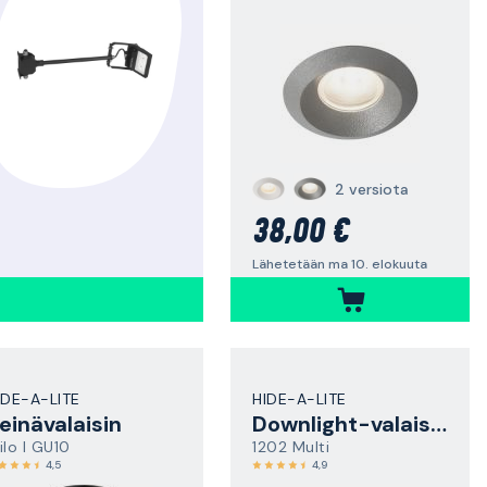
2 versiota
38,00 €
Lähetetään ma 10. elokuuta
IDE-A-LITE
HIDE-A-LITE
einävalaisin
Downlight-valaisin
ilo I GU10
1202 Multi
4,5
4,9