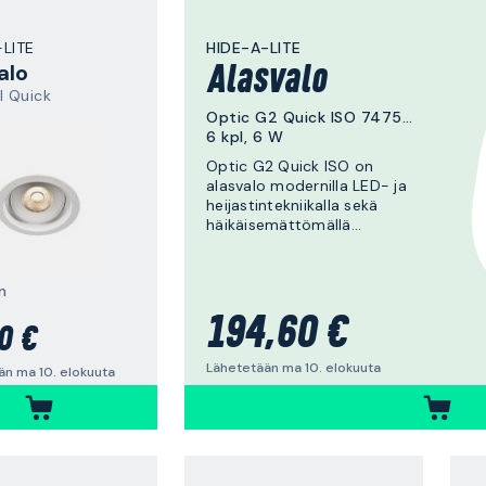
-LITE
HIDE-A-LITE
alo
Alasvalo
l Quick
Optic G2 Quick ISO 7475861
6 kpl, 6 W
Optic G2 Quick ISO on
alasvalo modernilla LED- ja
heijastintekniikalla sekä
häikäisemättömällä
valokuviolla.
Matalarakenteinen, sopii
täydellisesti 28 mm:n
n
harvalaudoitukselle ja 13 mm:n
kipsilevylle.
194,60 €
0 €
Moduulijärjestelmän ansiosta
voit helposti purkaa
Lähetetään ma 10. elokuuta
än ma 10. elokuuta
valaisimen osiin ja säästää
aikaa jos valonlähde on
vaihdettava.