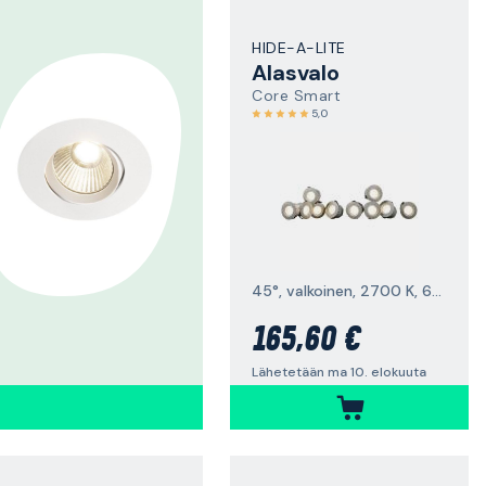
HIDE-A-LITE
Alasvalo
Core Smart
5,0
45°, valkoinen, 2700 K, 60 lm, 10 kpl
165,60 €
Lähetetään ma 10. elokuuta