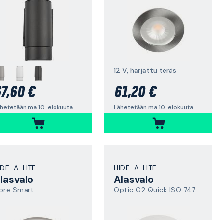
12 V, harjattu teräs
7,60 €
61,20 €
hetetään ma 10. elokuuta
Lähetetään ma 10. elokuuta
IDE-A-LITE
HIDE-A-LITE
lasvalo
Alasvalo
ore Smart
Optic G2 Quick ISO 7475853