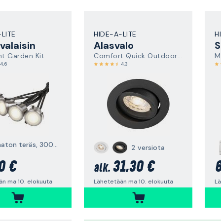
-LITE
HIDE-A-LITE
H
valaisin
Alasvalo
S
ht Garden Kit
Comfort Quick Outdoor GU10
M
4,6
4,3
ruostumaton teräs, 3000 K
2 versiota
0 €
31,30 €
6
alk.
än ma 10. elokuuta
Lähetetään ma 10. elokuuta
Lä