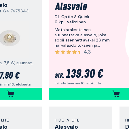
alo
Alasvalo
t G4 7475843
DL Optic S Quick
6 kpl, valkoinen
Matalarakenteinen,
suunnattava alasvalo, joka
sopii asennettavaksi 28 mm
harvalaudoitukseen ja
hyväksytty asennettavaksi
4,3
suoraan eristettä vasten. 6
kpl.
valkoinen, 7,5 W, suunnattava
139,30 €
7,80 €
alk.
Lähetetään ma 10. elokuuta
än ma 10. elokuuta
-LITE
HIDE-A-LITE
H
alo
Alasvalo