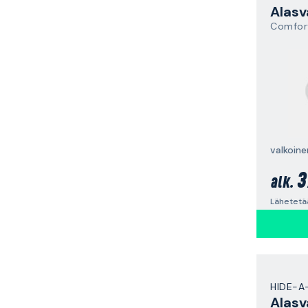
Alasv
Comfor
3
alk.
Lähetetä
HIDE-A
Alasv