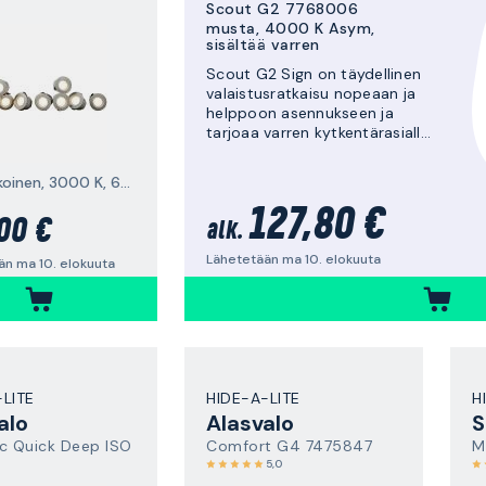
Scout G2 7768006
musta, 4000 K Asym,
sisältää varren
Scout G2 Sign on täydellinen
valaistusratkaisu nopeaan ja
helppoon asennukseen ja
tarjoaa varren kytkentärasialla
ja valaisimella yhdessä.
Helpottaa kylttien ja
45°, valkoinen, 3000 K, 60 lm, 10 kpl
julkisivujen valaisemista.
127,80 €
00 €
alk.
Lähetetään ma 10. elokuuta
än ma 10. elokuuta
-LITE
HIDE-A-LITE
H
alo
Alasvalo
S
c Quick Deep ISO
Comfort G4 7475847
M
5,0