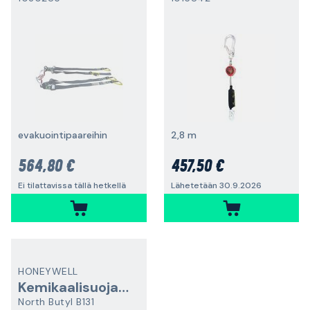
evakuointipaareihin
2,8 m
564,80 €
457,50 €
Ei tilattavissa tällä hetkellä
Lähetetään 30.9.2026
HONEYWELL
Kemikaalisuojakäsine
North Butyl B131