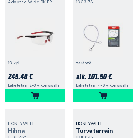
Adaptec Wide BK FR CLR HS
1003178
10 kpl
terästä
245,40 €
101,50 €
alk.
Lähetetään 2-3 viikon sisällä
Lähetetään 4-6 viikon sisällä
HONEYWELL
HONEYWELL
Hihna
Turvatarrain
1030285
1016842