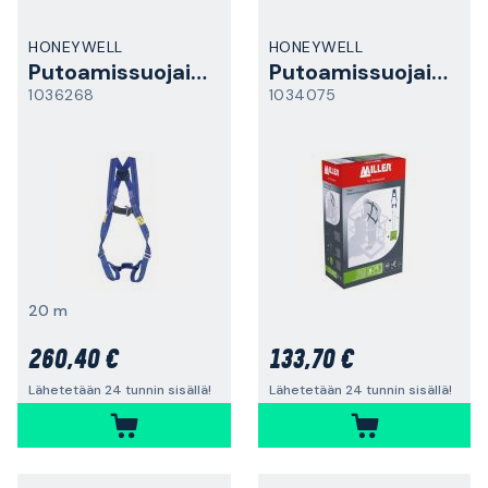
HONEYWELL
HONEYWELL
Putoamissuojainsarja
Putoamissuojainsarja
1036268
1034075
20 m
260,40 €
133,70 €
Lähetetään 24 tunnin sisällä!
Lähetetään 24 tunnin sisällä!