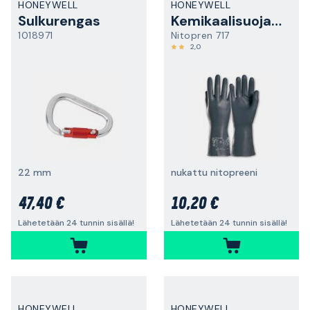
HONEYWELL
HONEYWELL
Sulkurengas
Kemikaalisuojakäsine
1018971
Nitopren 717
2,0
22 mm
nukattu nitopreeni
47,40 €
10,20 €
Lähetetään 24 tunnin sisällä!
Lähetetään 24 tunnin sisällä!
HONEYWELL
HONEYWELL