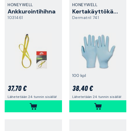
HONEYWELL
HONEYWELL
Ankkurointihihna
Kertakäyttökäsine
1031461
Dermatril 741
100 kpl
37,70 €
38,40 €
Lähetetään 24 tunnin sisällä!
Lähetetään 24 tunnin sisällä!