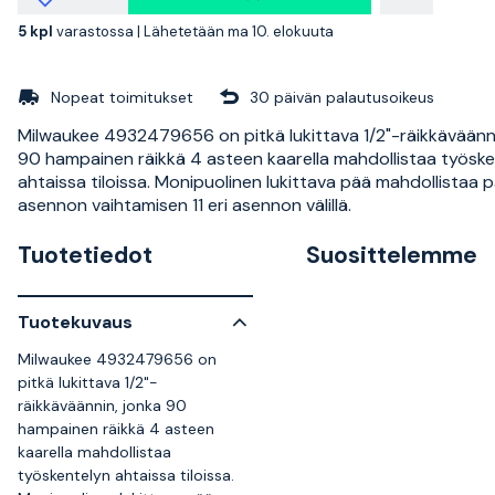
5 kpl
varastossa |
Lähetetään ma 10. elokuuta
Nopeat toimitukset
30 päivän palautusoikeus
Milwaukee 4932479656 on pitkä lukittava 1/2"-räikkäväänni
90 hampainen räikkä 4 asteen kaarella mahdollistaa työsk
ahtaissa tiloissa. Monipuolinen lukittava pää mahdollistaa 
asennon vaihtamisen 11 eri asennon välillä.
Tuotetiedot
Suosittelemme
Tuotekuvaus
Milwaukee 4932479656 on
pitkä lukittava 1/2"-
räikkäväännin, jonka 90
hampainen räikkä 4 asteen
kaarella mahdollistaa
työskentelyn ahtaissa tiloissa.