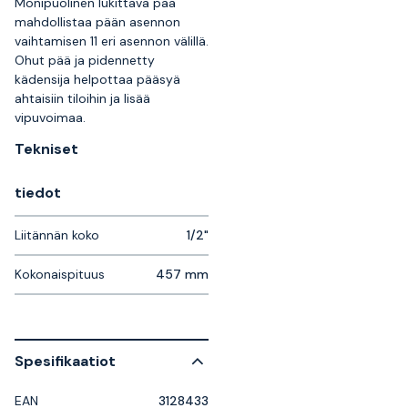
Monipuolinen lukittava pää
mahdollistaa pään asennon
vaihtamisen 11 eri asennon välillä.
Ohut pää ja pidennetty
kädensija helpottaa pääsyä
ahtaisiin tiloihin ja lisää
vipuvoimaa.
Tekniset
tiedot
Liitännän koko
1/2"
Kokonaispituus
457 mm
Spesifikaatiot
EAN
3128433