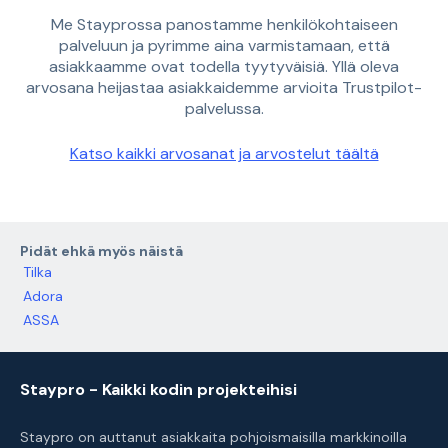
Me Stayprossa panostamme henkilökohtaiseen
palveluun ja pyrimme aina varmistamaan, että
asiakkaamme ovat todella tyytyväisiä. Yllä oleva
arvosana heijastaa asiakkaidemme arvioita Trustpilot-
palvelussa.
Katso kaikki arvosanat ja arvostelut täältä
Pidät ehkä myös näistä
Tilka
Adora
ASSA
Staypro - Kaikki kodin projekteihisi
Staypro on auttanut asiakkaita pohjoismaisilla markkinoilla