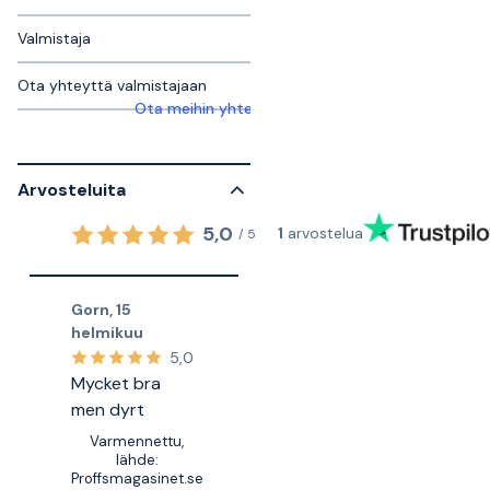
Valmistaja
Ota yhteyttä valmistajaan
Ota meihin yhteyttä saadaksesi lisätietoja
Arvosteluita
5,0
1
arvostelua
/
5
Gorn
,
15
helmikuu
5,0
Mycket bra
men dyrt
Varmennettu,
lähde:
Proffsmagasinet.se