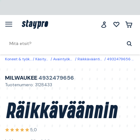
Koneet & työkalut
Käsityökalut
Avaintyökalut & hylsyt
Räikkävääntimet & momenttiavaimet
4932479656 Milwaukee Räikkäväännin lukittava pää, pitkä 1/2"
MILWAUKEE
4932479656
Tuotenumero: 3128433
Räikkäväännin
5,0