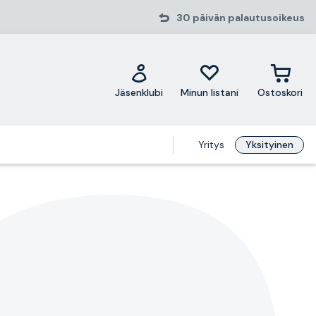
30 päivän palautusoikeus
Jäsenklubi
Minun listani
Ostoskori
Yritys
Yksityinen