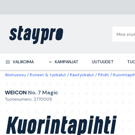
VALIKOIMA
KAMPANJAT
UUTUUDET
TUO
Aloitussivu
Koneet & työkalut
Käsityökalut
Pihdit
Kuorintapi
WEICON
No. 7 Magic
Tuotenumero: 2770005
Kuorintapihti