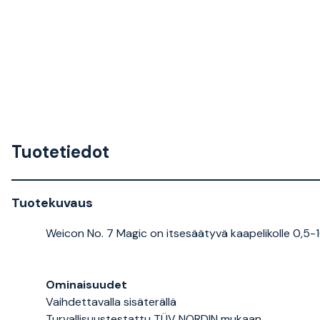
Tuotetiedot
Tuotekuvaus
Weicon No. 7 Magic on itsesäätyvä kaapelikolle 0,5-16,
Ominaisuudet
Vaihdettavalla sisäterällä
Turvallisuustestattu TÜV NORDIN mukaan