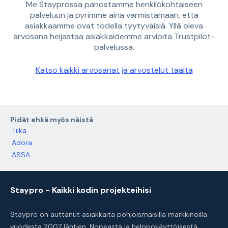
Me Stayprossa panostamme henkilökohtaiseen
palveluun ja pyrimme aina varmistamaan, että
asiakkaamme ovat todella tyytyväisiä. Yllä oleva
arvosana heijastaa asiakkaidemme arvioita Trustpilot-
palvelussa.
Katso kaikki arvosanat ja arvostelut täältä
Pidät ehkä myös näistä
Tilka
Adora
ASSA
Staypro - Kaikki kodin projekteihisi
Staypro on auttanut asiakkaita pohjoismaisilla markkinoilla
vuodesta 2007 lähtien. Nopeasta ja helppokäyttöisestä