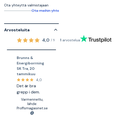
Ota yhteyttä valmistajaan
Ota meihin yhteyttä saadaksesi lisätietoja
Arvosteluita
4,0
1
arvostelua
/
5
Brunns &
Energiborrning
SK Tra
,
20
tammikuu
4,0
Det är bra
grepp i dem.
Varmennettu,
lähde:
Proffsmagasinet.se