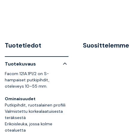
Tuotetiedot
Suosittelemme
Tuotekuvaus
Facom 121A.1P1/2 on S-
hampaiset putkipihdit,
oteleveys 10–55 mm.
Ominaisuudet
Putkipihdit, ruotsalainen profiili
Valmistettu korkealaatuisesta
teräksestä
Erikoisleuka, jossa kolme
otealuetta