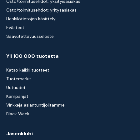
Osto/toimitusehdot: yksityisasiakas
Osto/toimitusehdot: yritysasiakas
Henkilötietojen käsittely
Evästeet
Saavutettavuusseloste
Yli 100 000 tuotetta
Katso kaikki tuotteet
Tuotemerkit
Uutuudet
Kampanjat
Vinkkejä asiantuntijoiltamme
Black Week
Jäsenklubi