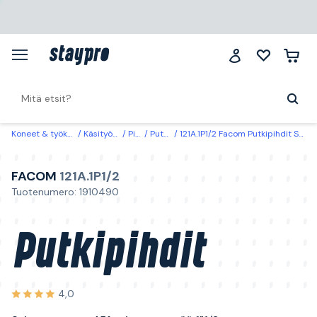
Koneet & työkalut
Käsityökalut
Pihdit
Putkipihdit
121A.1P1/2 Facom Putkipihdit S-hammastus, 45° taivutettu pää 1"1/2
FACOM
121A.1P1/2
Tuotenumero: 1910490
Putkipihdit
4,0