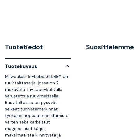
Tuotetiedot
Suosittelemme
Tuotekuvaus
Milwaukee Tri-Lobe STUBBY on
ruuvitalttasarja, jossa on 2
mukavalla Tri-Lobe-kahvalla
varustettua ruuvimeisseliä.
Ruuvitaltoissa on pysyvät
selkeät tunnistemerkinnät
työkalun nopeaa tunnistamista
varten sekä karkaistut
magneettiset kärjet
maksimaalista kiinnitystä ja