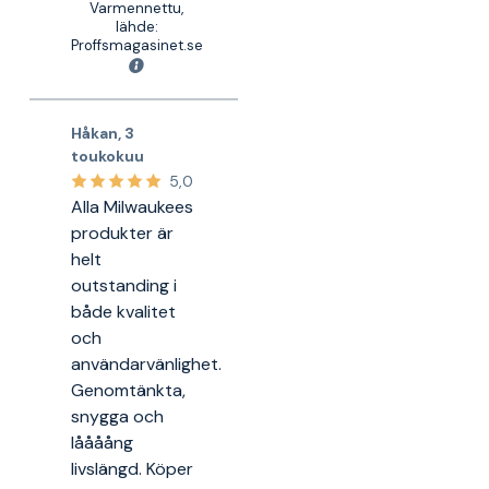
Varmennettu,
lähde:
Proffsmagasinet.se
Håkan
,
3
toukokuu
5,0
Alla Milwaukees
produkter är
helt
outstanding i
både kvalitet
och
användarvänlighet.
Genomtänkta,
snygga och
låååång
livslängd. Köper