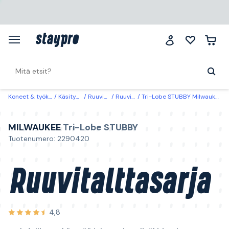
Koneet & työkalut
Käsityökalut
Ruuvimeisselit
Ruuvimeisselisetit
Tri-Lobe STUBBY Milwaukee Ruuvitalttasarja mahdollisuus käyttää jakoavainta lisäkiristykseen
MILWAUKEE
Tri-Lobe STUBBY
Tuotenumero: 2290420
Ruuvitalttasarja
4,8