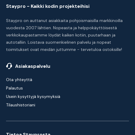
Staypro - Kaikki kodin projekteihisi
Staypro on auttanut asiakkaita pohjoismaisilla markkinoilla
vuodesta 2007 lähtien. Nopeasta ja helppokäyttöisestä
verkkokaupastamme löydät kaiken kotiin, puutarhaan ja
autotalliin. Loistava suomenkielinen palvelu ja nopeat
toimitukset ovat meidän juttumme - tervetuloa ostoksille!
Asiakaspalvelu
Ota yhteyttä
Palautus
Usein kysyttyjä kysymyksiä
Tilaushistoriani
Tietoa Stayprosta