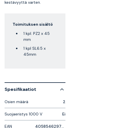
kestävyyttä varten.
Toimituksen sisältö
1 kpl. PZ2 x 45
mm
1 kpl SL6.5 x
45mm
Spesifikaatiot
Osien määrä
2
Suojaeristys 1000 V
Ei
EAN
4058546297091