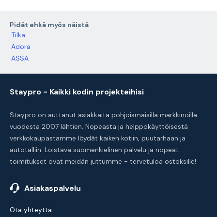
Pidät ehkä myös näistä
Tilka
Adora
ASSA
Staypro - Kaikki kodin projekteihisi
Staypro on auttanut asiakkaita pohjoismaisilla markkinoilla
vuodesta 2007 lähtien. Nopeasta ja helppokäyttöisestä
verkkokaupastamme löydät kaiken kotiin, puutarhaan ja
autotalliin. Loistava suomenkielinen palvelu ja nopeat
toimitukset ovat meidän juttumme - tervetuloa ostoksille!
Asiakaspalvelu
Ota yhteyttä