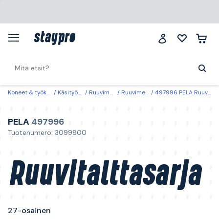
Koneet & työkalut
Käsityökalut
Ruuvimeisselit
Ruuvimeisselisetit
497996 PELA Ruuvitalttasarja 27-osainen
PELA
497996
Tuotenumero: 3099800
Ruuvitalttasarja
27-osainen