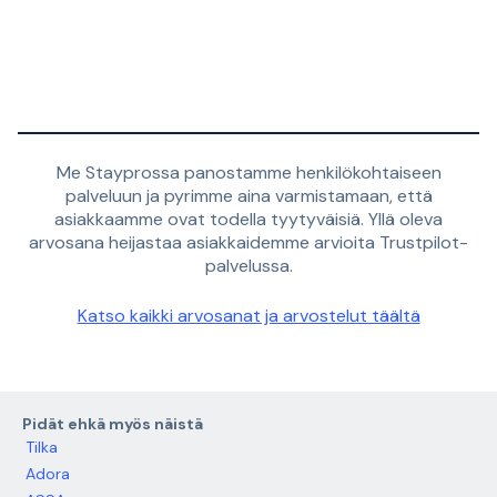
Me Stayprossa panostamme henkilökohtaiseen
palveluun ja pyrimme aina varmistamaan, että
asiakkaamme ovat todella tyytyväisiä. Yllä oleva
arvosana heijastaa asiakkaidemme arvioita Trustpilot-
palvelussa.
Katso kaikki arvosanat ja arvostelut täältä
Pidät ehkä myös näistä
Tilka
Adora