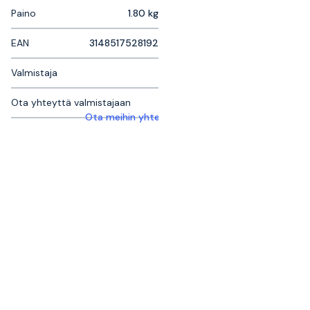
Paino
1.80 kg
EAN
3148517528192
Valmistaja
Ota yhteyttä valmistajaan
Ota meihin yhteyttä saadaksesi lisätietoja