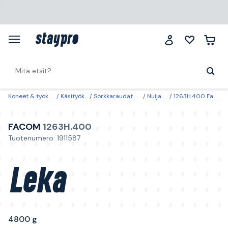
Koneet & työkalut
Käsityökalut
Sorkkaraudat & vasarat
Nuijavasarat
1263H.400 Facom Leka 4800 g
FACOM
1263H.400
Tuotenumero: 1911587
Leka
4800 g