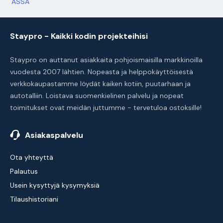
ASSA
Staypro - Kaikki kodin projekteihisi
Staypro on auttanut asiakkaita pohjoismaisilla markkinoilla
vuodesta 2007 lähtien. Nopeasta ja helppokäyttöisestä
verkkokaupastamme löydät kaiken kotiin, puutarhaan ja
autotalliin. Loistava suomenkielinen palvelu ja nopeat
toimitukset ovat meidän juttumme - tervetuloa ostoksille!
Asiakaspalvelu
Ota yhteyttä
Palautus
Usein kysyttyjä kysymyksiä
Tilaushistoriani