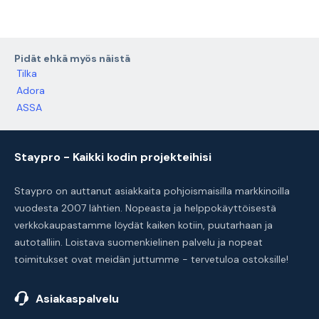
Pidät ehkä myös näistä
Tilka
Adora
ASSA
Staypro - Kaikki kodin projekteihisi
Staypro on auttanut asiakkaita pohjoismaisilla markkinoilla
vuodesta 2007 lähtien. Nopeasta ja helppokäyttöisestä
verkkokaupastamme löydät kaiken kotiin, puutarhaan ja
autotalliin. Loistava suomenkielinen palvelu ja nopeat
toimitukset ovat meidän juttumme - tervetuloa ostoksille!
Asiakaspalvelu