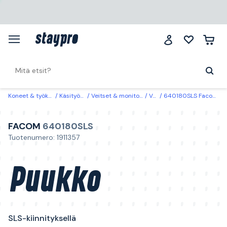
Koneet & työkalut
Käsityökalut
Veitset & monitoimityökalut
Veitset
640180SLS Facom Puukko SLS-kiinnityksellä
FACOM
640180SLS
Tuotenumero: 1911357
Puukko
SLS-kiinnityksellä