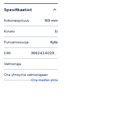
Spesifikaatiot
Kokonaispituus
169 mm
Kotelo
Ei
Putoamissuoja
Kyllä
EAN
3662424029493
Valmistaja
Ota yhteyttä valmistajaan
Ota meihin yhteyttä saadaksesi lisätietoja