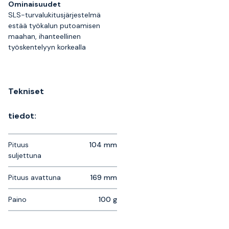
Ominaisuudet
SLS-turvalukitusjärjestelmä
estää työkalun putoamisen
maahan, ihanteellinen
työskentelyyn korkealla
Tekniset
tiedot:
Pituus
104 mm
suljettuna
Pituus avattuna
169 mm
Paino
100 g