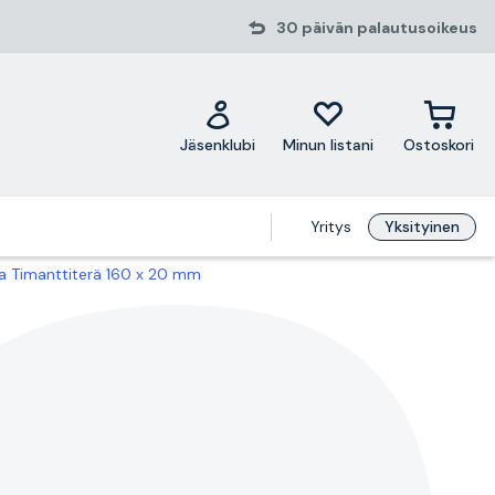
30 päivän palautusoikeus
Jäsenklubi
Minun listani
Ostoskori
Yritys
Yksityinen
a Timanttiterä 160 x 20 mm