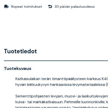
Nopeat toimitukset
30 päivän palautusoikeus
Tuotetiedot
Tuotekuvaus
Katkaisulaikan terän timanttipäällysteen karkeus K40
hyvän leikkuukyvyn hankaavissa levymateriaaleissa (Mi
Sementtipohjaisten levyjen, muovi- ja lasikuitulevyjen
kuiva- tai märkäkatkaisuun. Pehmeille luonnonkiville; ka
lattialaattojen saumojen poisto. Vesijäähdytys pide