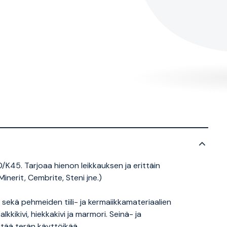
/K45. Tarjoaa hienon leikkauksen ja erittäin
nerit, Cembrite, Steni jne.)
 sekä pehmeiden tiili- ja kermaiikkamateriaalien
lkkikivi, hiekkakivi ja marmori. Seinä- ja
ntää terän käyttöikää.