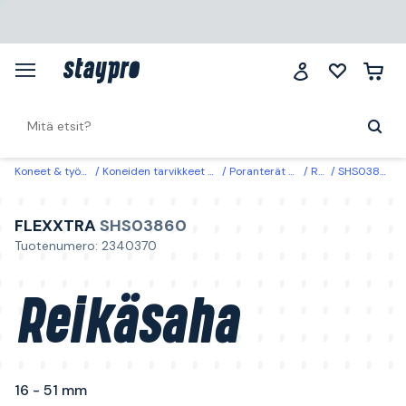
Koneet & työkalut
Koneiden tarvikkeet & käyttöosat
Poranterät & ruuvauskärjet
Reikäsahat
SHS03860 Flexxtra Reikäsaha 16 - 51 mm 38 mm
FLEXXTRA
SHS03860
Tuotenumero: 2340370
Reikäsaha
16 - 51 mm