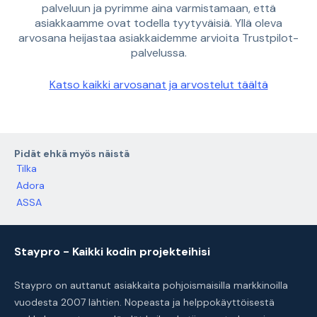
palveluun ja pyrimme aina varmistamaan, että
asiakkaamme ovat todella tyytyväisiä. Yllä oleva
arvosana heijastaa asiakkaidemme arvioita Trustpilot-
palvelussa.
Katso kaikki arvosanat ja arvostelut täältä
Pidät ehkä myös näistä
Tilka
Adora
ASSA
Staypro - Kaikki kodin projekteihisi
Staypro on auttanut asiakkaita pohjoismaisilla markkinoilla
vuodesta 2007 lähtien. Nopeasta ja helppokäyttöisestä