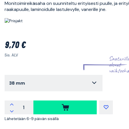
Monitoimireikäsaha on suunniteltu erityisesti puulle, ja erity
raakapuulle, laminoidulle lastulevylle, vanerille jne.
9,70 €
Sis. ALV
Saatavill
olevat
vaihtoehd
38 mm
Lähetetään 6-9 päivän sisällä