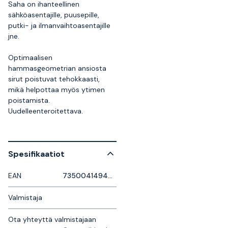
Saha on ihanteellinen
sähköasentajille, puusepille,
putki- ja ilmanvaihtoasentajille
jne.
Optimaalisen
hammasgeometrian ansiosta
sirut poistuvat tehokkaasti,
mikä helpottaa myös ytimen
poistamista.
Uudelleenteroitettava.
Spesifikaatiot
EAN
7350041494737
Valmistaja
Ota yhteyttä valmistajaan