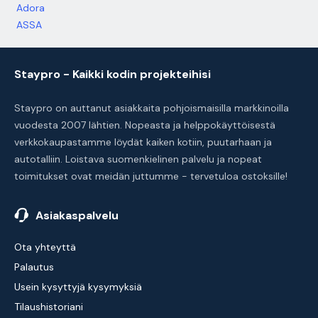
Adora
ASSA
Staypro - Kaikki kodin projekteihisi
Staypro on auttanut asiakkaita pohjoismaisilla markkinoilla
vuodesta 2007 lähtien. Nopeasta ja helppokäyttöisestä
verkkokaupastamme löydät kaiken kotiin, puutarhaan ja
autotalliin. Loistava suomenkielinen palvelu ja nopeat
toimitukset ovat meidän juttumme - tervetuloa ostoksille!
Asiakaspalvelu
Ota yhteyttä
Palautus
Usein kysyttyjä kysymyksiä
Tilaushistoriani