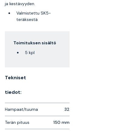
ja kestävyyden.
Valmistettu SK5-
teräksestä
Toimituksen sisältö
5 kpl
Tekniset
tiedot:
Hampaat/tuuma
32
Terän pituus
150 mm