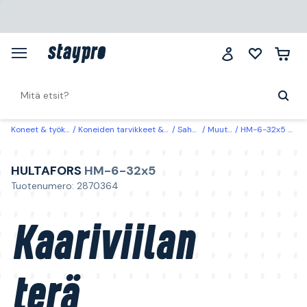
Koneet & työkalut
Koneiden tarvikkeet & käyttöosat
Sahanterät
Muut sahanterät
HM-6-32x5 Hultafors Kaariviilan terä 150 mm, 5kpl
HULTAFORS
HM-6-32x5
Tuotenumero: 2870364
Kaariviilan
terä