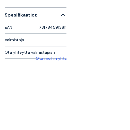
Spesifikaatiot
EAN
7317845913611
Valmistaja
Ota yhteyttä valmistajaan
Ota meihin yhteyttä saadaksesi lisätietoja