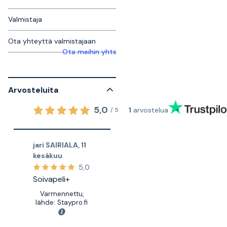
Valmistaja
Ota yhteyttä valmistajaan
Ota meihin yhteyttä saadaksesi lisätietoja
Arvosteluita
5,0
1
arvostelua
/
5
jari SAIRIALA
,
11
kesäkuu
5,0
Soivapeli+
Varmennettu,
lähde: Staypro.fi