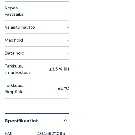
Nopea
-
vasteaika
Valaistu näyttö
-
Max hold
-
Data hold
-
Tarkkuus,
±3,5 % RH
ilmankosteus:
Tarkkuus,
±2 °C
lämpötila
Spesifikaatiot
EAN
4045921106536