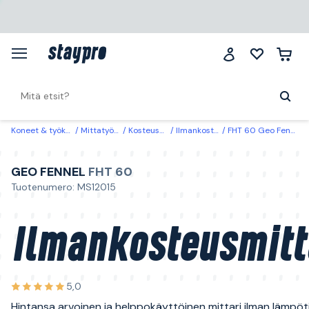
Koneet & työkalut
Mittatyökalut
Kosteusmittarit
Ilmankosteusmittarit
FHT 60 Geo Fennel Ilmankosteusmittari
GEO FENNEL
FHT 60
Tuotenumero: MS12015
Ilmankosteusmitt
5,0
Hintansa arvoinen ja helppokäyttöinen mittari ilman lämpöti