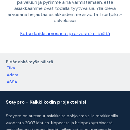
palveluun ja pyrimme aina varmistamaan, että
asiakkaamme ovat todella tyytyväisiä. Yllä oleva
arvosana heijastaa asiakkaidemme arvioita Trustpilot-
palvelussa.
Katso kaikki arvosanat ja arvostelut täältä
Pidät ehkä myös näistä
Tilka
Adora
ASSA
Staypro - Kaikki kodin projekteihisi
Staypro on auttanut asiakkaita pohjoismaisilla markkinoilla
vuodesta 2007 lähtien. Nopeasta ja helppokäyttöisestä
verkkokaupastamme löydät kaiken kotiin, puutarhaan ja