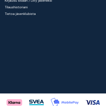
Kirjaudu sisään / Liity jäseneksi
Tilaushistoriani
Tietoa jäsenklubista