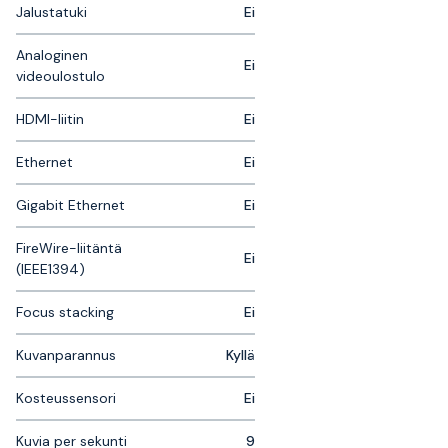
Jalustatuki
Ei
Analoginen
Ei
videoulostulo
HDMI-liitin
Ei
Ethernet
Ei
Gigabit Ethernet
Ei
FireWire-liitäntä
Ei
(IEEE1394)
Focus stacking
Ei
Kuvanparannus
Kyllä
Kosteussensori
Ei
Kuvia per sekunti
9