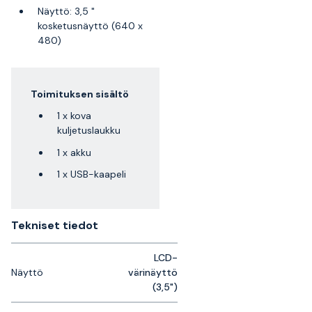
Näyttö: 3,5 "
kosketusnäyttö (640 x
480)
Toimituksen sisältö
1 x kova
kuljetuslaukku
1 x akku
1 x USB-kaapeli
Tekniset tiedot
LCD-
Näyttö
värinäyttö
(3,5")