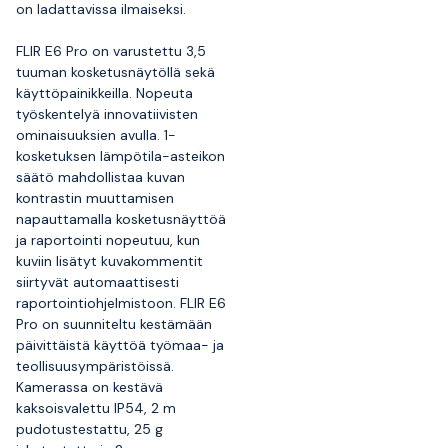
on ladattavissa ilmaiseksi.
FLIR E6 Pro on varustettu 3,5
tuuman kosketusnäytöllä sekä
käyttöpainikkeilla. Nopeuta
työskentelyä innovatiivisten
ominaisuuksien avulla. 1-
kosketuksen lämpötila-asteikon
säätö mahdollistaa kuvan
kontrastin muuttamisen
napauttamalla kosketusnäyttöä
ja raportointi nopeutuu, kun
kuviin lisätyt kuvakommentit
siirtyvät automaattisesti
raportointiohjelmistoon. FLIR E6
Pro on suunniteltu kestämään
päivittäistä käyttöä työmaa- ja
teollisuusympäristöissä.
Kamerassa on kestävä
kaksoisvalettu IP54, 2 m
pudotustestattu, 25 g