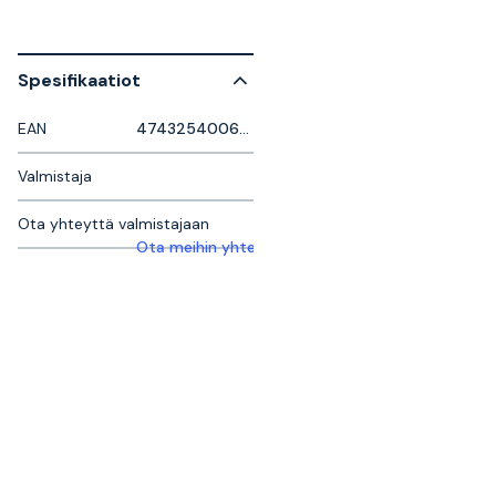
Spesifikaatiot
EAN
4743254006461
Valmistaja
Ota yhteyttä valmistajaan
Ota meihin yhteyttä saadaksesi lisätietoja