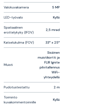
Valokuvakamera
5 MP
LED-työvalo
Kyllä
Spatiaalinen
2,5 mrad
erottelykyky (IFOV)
Katselukulma (FOV)
33° x 25°
Sisäinen
muistikortti ja
FLIR Ignite
Muisti
pilvitallennus
WiFi-
yhteydellä
Pudotustestattu
2 m
Toiminto
Kyllä
kuvakommentoinnille