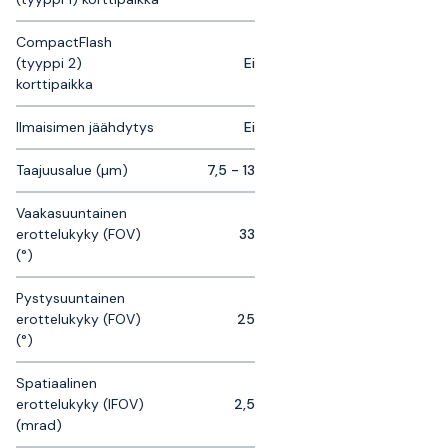
CompactFlash
(tyyppi 2)
Ei
korttipaikka
Ilmaisimen jäähdytys
Ei
Taajuusalue (µm)
7,5 - 13
Vaakasuuntainen
erottelukyky (FOV)
33
(°)
Pystysuuntainen
erottelukyky (FOV)
25
(°)
Spatiaalinen
erottelukyky (IFOV)
2,5
(mrad)