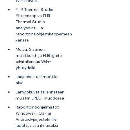
WiFi:n avulla
FLIR Thermal Studio:
Yhteensopiva FLIR
Thermal Studio
analysointi- ja
raportointiohjelmistoperheen
kanssa
Muisti: Sisäinen
muistikortti ja FLIR Ignite
pilvitallennus WiFi-
yhteydellä
Laajennettu lämpötila-
alue
Lämpökuvat tallennetaan
muistiin JPEG-muodossa
Raportointiohjelmistot
Windows-, iOS- ja
Android-järjestelmille
ladattavissa ilmaiseksi