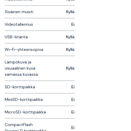
Sisäinen muisti
Kyllä
Videotallennus
Ei
USB-liitäntä
Kyllä
Wi-Fi-yhteensopiva
Kyllä
Lämpökuva ja
visuaalinen kuva
Kyllä
samassa kuvassa
SD-korttipaikka
Ei
MiniSD-korttipaikka
Ei
MicroSD-korttipaikka
Ei
CompactFlash
Ei
(tyyppi 1) korttipaikka