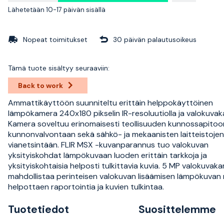
Lähetetään 10-17 päivän sisällä
Nopeat toimitukset
30 päivän palautusoikeus
Tämä tuote sisältyy seuraaviin:
Back to work
Ammattikäyttöön suunniteltu erittäin helppokäyttöinen
lämpökamera 240x180 pikselin IR-resoluutiolla ja valokuvak
Kamera soveltuu erinomaisesti teollisuuden kunnossapitoo
kunnonvalvontaan sekä sähkö- ja mekaanisten laitteistojen
vianetsintään. FLIR MSX -kuvanparannus tuo valokuvan
yksityiskohdat lämpökuvaan luoden erittäin tarkkoja ja
yksityiskohtaisia helposti tulkittavia kuvia. 5 MP valokuvak
mahdollistaa perinteisen valokuvan lisäämisen lämpökuvan r
helpottaen raportointia ja kuvien tulkintaa.
Tuotetiedot
Suosittelemme