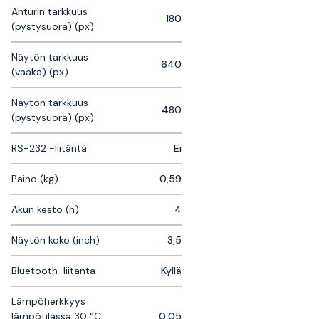
Anturin tarkkuus
180
(pystysuora) (px)
Näytön tarkkuus
640
(vaaka) (px)
Näytön tarkkuus
480
(pystysuora) (px)
RS-232 -liitäntä
Ei
Paino (kg)
0,59
Akun kesto (h)
4
Näytön koko (inch)
3,5
Bluetooth-liitäntä
Kyllä
Lämpöherkkyys
lämpötilassa 30 °C
0,05