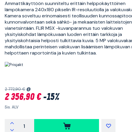
Ammattikäyttöön suunniteltu erittäin helppokäyttöinen
lämpökamera 240x180 pikselin IR-resoluutiolla ja valokuvak
Kamera soveltuu erinomaisesti teollisuuden kunnossapitoo
kunnonvalvontaan sekä sähkö- ja mekaanisten laitteistojen
vianetsintään. FLIR MSX -kuvanparannus tuo valokuvan
yksityiskohdat lämpökuvaan luoden erittäin tarkkoja ja
yksityiskohtaisia helposti tulkittavia kuvia. 5 MP valokuvak
mahdollistaa perinteisen valokuvan lisäämisen lämpökuvan r
helpottaen raportointia ja kuvien tulkintaa.
2 772,90 €
2 356,90 €
-15%
Sis. ALV