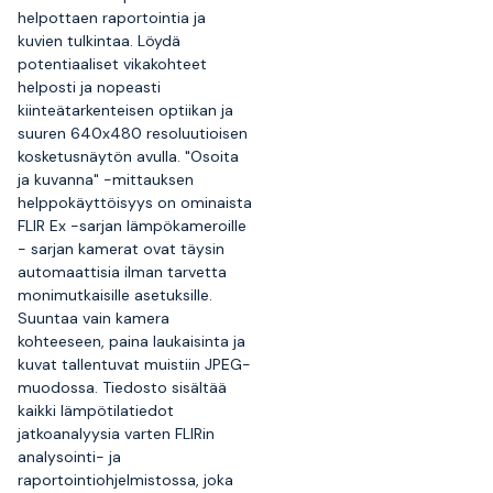
helpottaen raportointia ja
kuvien tulkintaa. Löydä
potentiaaliset vikakohteet
helposti ja nopeasti
kiinteätarkenteisen optiikan ja
suuren 640x480 resoluutioisen
kosketusnäytön avulla. "Osoita
ja kuvanna" -mittauksen
helppokäyttöisyys on ominaista
FLIR Ex -sarjan lämpökameroille
- sarjan kamerat ovat täysin
automaattisia ilman tarvetta
monimutkaisille asetuksille.
Suuntaa vain kamera
kohteeseen, paina laukaisinta ja
kuvat tallentuvat muistiin JPEG-
muodossa. Tiedosto sisältää
kaikki lämpötilatiedot
jatkoanalyysia varten FLIRin
analysointi- ja
raportointiohjelmistossa, joka