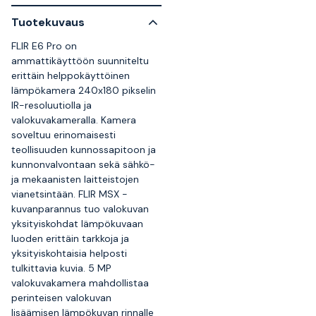
Tuotekuvaus
FLIR E6 Pro on
ammattikäyttöön suunniteltu
erittäin helppokäyttöinen
lämpökamera 240x180 pikselin
IR-resoluutiolla ja
valokuvakameralla. Kamera
soveltuu erinomaisesti
teollisuuden kunnossapitoon ja
kunnonvalvontaan sekä sähkö-
ja mekaanisten laitteistojen
vianetsintään. FLIR MSX -
kuvanparannus tuo valokuvan
yksityiskohdat lämpökuvaan
luoden erittäin tarkkoja ja
yksityiskohtaisia helposti
tulkittavia kuvia. 5 MP
valokuvakamera mahdollistaa
perinteisen valokuvan
lisäämisen lämpökuvan rinnalle