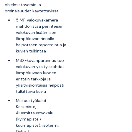
ohjelmistoversio ja
ominaisuudet käytettävissä.
5 MP valokuvakamera
mahdollistaa perinteisen
valokuvan lisäämisen
lämpökuvan rinnalle
helpottaen raportointia ja
kuvien tulkintaa
MSX-kuvanparannus tuo
valokuvan yksityiskohdat
lämpökuvaan luoden
erittäin tarkkoja ja
yksityiskohtaisia helposti
tulkittavia kuvia
Mittaustyökalut:
Keskipiste,
Aluemittaustyökalu
(kylmäpiste /
kuumapiste), isotermi,
Delta T