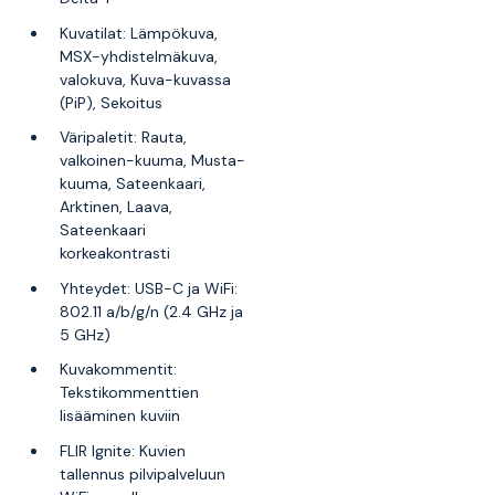
Kuvatilat: Lämpökuva,
MSX-yhdistelmäkuva,
valokuva, Kuva-kuvassa
(PiP), Sekoitus
Väripaletit: Rauta,
valkoinen-kuuma, Musta-
kuuma, Sateenkaari,
Arktinen, Laava,
Sateenkaari
korkeakontrasti
Yhteydet: USB-C ja WiFi:
802.11 a/b/g/n (2.4 GHz ja
5 GHz)
Kuvakommentit:
Tekstikommenttien
lisääminen kuviin
FLIR Ignite: Kuvien
tallennus pilvipalveluun