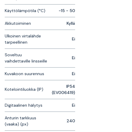
Käyttölämpötila (°C)
-15 - 50
Akkutoiminen
Kyllä
Ulkoinen virtalähde
Ei
tarpeellinen
Soveltuu
Ei
vaihdettaville linsseille
Kuvakoon suurennus
Ei
IP54
Kotelointiluokka (IP)
(EV006419)
Digitaalinen hälytys
Ei
Anturin tarkkuus
240
(vaaka) (px)