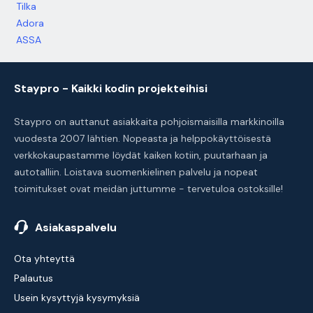
Tilka
Adora
ASSA
Staypro - Kaikki kodin projekteihisi
Staypro on auttanut asiakkaita pohjoismaisilla markkinoilla
vuodesta 2007 lähtien. Nopeasta ja helppokäyttöisestä
verkkokaupastamme löydät kaiken kotiin, puutarhaan ja
autotalliin. Loistava suomenkielinen palvelu ja nopeat
toimitukset ovat meidän juttumme - tervetuloa ostoksille!
Asiakaspalvelu
Ota yhteyttä
Palautus
Usein kysyttyjä kysymyksiä