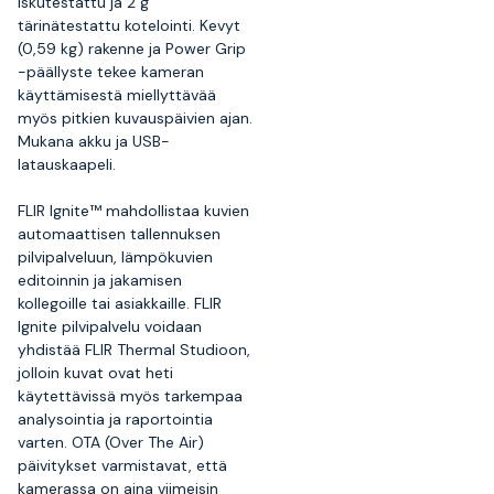
iskutestattu ja 2 g
tärinätestattu kotelointi. Kevyt
(0,59 kg) rakenne ja Power Grip
-päällyste tekee kameran
käyttämisestä miellyttävää
myös pitkien kuvauspäivien ajan.
Mukana akku ja USB-
latauskaapeli.
FLIR Ignite™ mahdollistaa kuvien
automaattisen tallennuksen
pilvipalveluun, lämpökuvien
editoinnin ja jakamisen
kollegoille tai asiakkaille. FLIR
Ignite pilvipalvelu voidaan
yhdistää FLIR Thermal Studioon,
jolloin kuvat ovat heti
käytettävissä myös tarkempaa
analysointia ja raportointia
varten. OTA (Over The Air)
päivitykset varmistavat, että
kamerassa on aina viimeisin