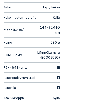
Akku
1 kpl, Li-ion
Rakennustermografia
Kyllä
244x95x140
Mitat (KxLxS)
mm
Paino
590 g
Lämpökamera
ETIM-luokka
(EC003530)
RS-485 liitäntä
Ei
Laseretäisyysmittari
Ei
Laserilla
Ei
Taskulamppu
Kyllä