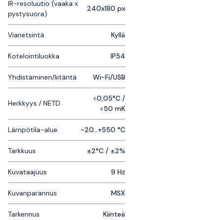
IR-resoluutio (vaaka x
240x180 px
pystysuora)
Vianetsintä
Kyllä
Kotelointiluokka
IP54
Yhdistäminen/liitäntä
Wi-Fi/USB
<0,05°C /
Herkkyys / NETD
<50 mK
Lämpötila-alue
-20...+550 °C
Tarkkuus
±2°C / ±2%
Kuvataajuus
9 Hz
Kuvanparannus
MSX
Tarkennus
Kiinteä