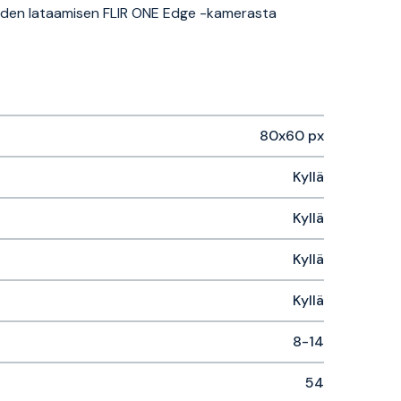
eoiden lataamisen FLIR ONE Edge -kamerasta
80x60 px
Kyllä
Kyllä
Kyllä
Kyllä
8-14
54