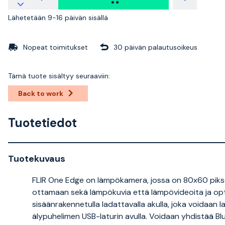
Lähetetään 9-16 päivän sisällä
Nopeat toimitukset
30 päivän palautusoikeus
Tämä tuote sisältyy seuraaviin:
Back to work
Tuotetiedot
Tuotekuvaus
FLIR One Edge on lämpökamera, jossa on 80x60 pikseli
ottamaan sekä lämpökuvia että lämpövideoita ja opt
sisäänrakennetulla ladattavalla akulla, joka voidaan 
älypuhelimen USB-laturin avulla. Voidaan yhdistää Blu