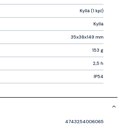
Kyllä (1 kpl)
Kyllä
35x38x149 mm
153 g
2,5 h
IP54
4743254006065