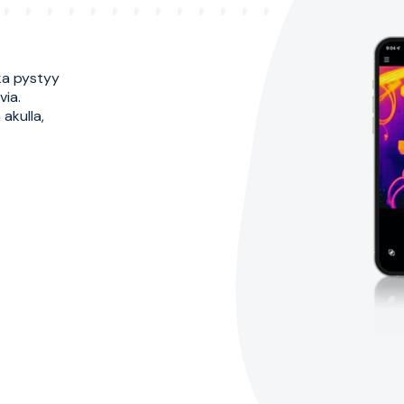
ka pystyy
via.
akulla,