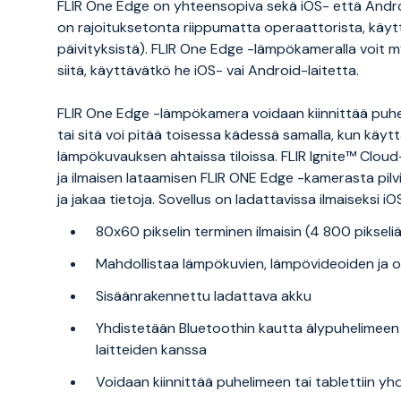
FLIR One Edge on yhteensopiva sekä iOS- että Andro
on rajoituksetonta riippumatta operaattorista, käyttö
päivityksistä). FLIR One Edge -lämpökameralla voit 
siitä, käyttävätkö he iOS- vai Android-laitetta.
FLIR One Edge -lämpökamera voidaan kiinnittää puhel
tai sitä voi pitää toisessa kädessä samalla, kun käytt
lämpökuvauksen ahtaissa tiloissa. FLIR Ignite™ Cloud
ja ilmaisen lataamisen FLIR ONE Edge -kamerasta pilvi
ja jakaa tietoja. Sovellus on ladattavissa ilmaiseksi iO
80x60 pikselin terminen ilmaisin (4 800 pikseli
Mahdollistaa lämpökuvien, lämpövideoiden ja o
Sisäänrakennettu ladattava akku
Yhdistetään Bluetoothin kautta älypuhelimeen t
laitteiden kanssa
Voidaan kiinnittää puhelimeen tai tablettiin y