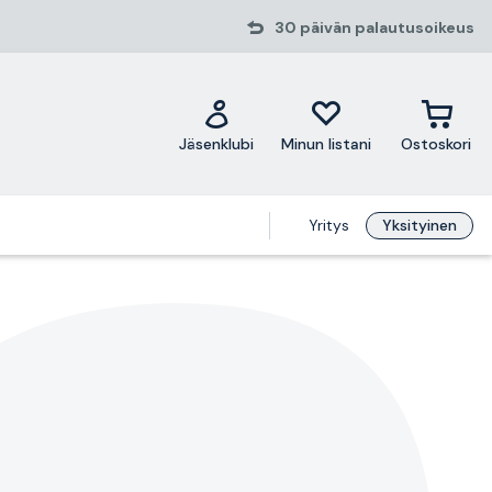
30 päivän palautusoikeus
Jäsenklubi
Minun listani
Ostoskori
Yritys
Yksityinen