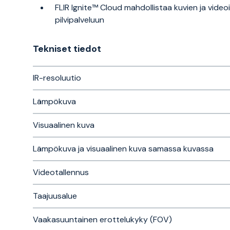
FLIR Ignite™ Cloud mahdollistaa kuvien ja vid
pilvipalveluun
Tekniset tiedot
IR-resoluutio
Lämpökuva
Visuaalinen kuva
Lämpökuva ja visuaalinen kuva samassa kuvassa
Videotallennus
Taajuusalue
Vaakasuuntainen erottelukyky (FOV)