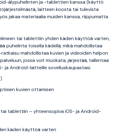
id-älypuhelinten ja -tablettien kanssa (käyttö
järjestelmästä, laitteen koosta tai tulevista
myös jakaa materiaalia muiden kanssa, riippumatta
imeen tai tablettiin yhden käden käyttöä varten,
ää puhelinta toisella kädellä, mikä mahdollistaa
-ratkaisu mahdollistaa kuvien ja videoiden helpon
palveluun, jossa voit muokata, järjestää, tallentaa
S- ja Android-laitteille sovelluskaupastasi.
ä)
ptisien kuvien ottamisen
ai tablettiin – yhteensopiva iOS- ja Android-
hden käden käyttöä varten