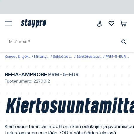
Koneet & työkalut
Mittatyökalut
Sähkötestaustyökalut
Sähkötestaustyökalut lisätarvikkeet
PRM-5-EUR Beha-Amprobe Kiertosuuntamittari
BEHA-AMPROBE
PRM-5-EUR
Tuotenumero: 2270012
Kiertosuuntamitta
Kiertosuuntamittari moottorin kierroslukujen ja pyörimissu
tarkistamiseen enintään 700 V sähköjärjestelmissä.