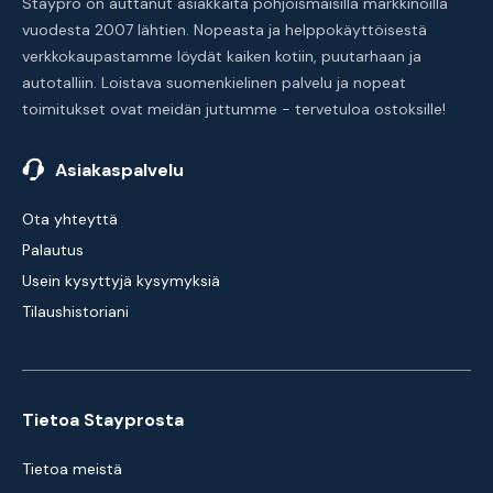
Staypro on auttanut asiakkaita pohjoismaisilla markkinoilla
vuodesta 2007 lähtien. Nopeasta ja helppokäyttöisestä
verkkokaupastamme löydät kaiken kotiin, puutarhaan ja
autotalliin. Loistava suomenkielinen palvelu ja nopeat
toimitukset ovat meidän juttumme - tervetuloa ostoksille!
Asiakaspalvelu
Ota yhteyttä
Palautus
Usein kysyttyjä kysymyksiä
Tilaushistoriani
Tietoa Stayprosta
Tietoa meistä