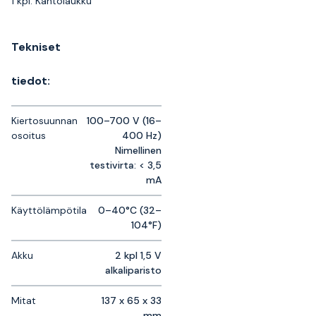
1 kpl: Kantolaukku
Tekniset
tiedot:
Kiertosuunnan
100–700 V (16–
osoitus
400 Hz)
Nimellinen
testivirta: < 3,5
mA
Käyttölämpötila
0–40°C (32–
104°F)
Akku
2 kpl 1,5 V
alkaliparisto
Mitat
137 x 65 x 33
mm