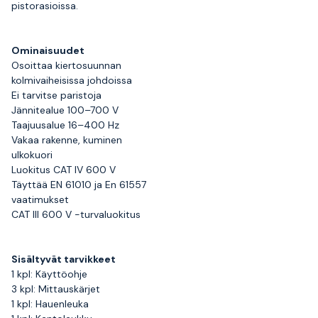
pistorasioissa.
Ominaisuudet
Osoittaa kiertosuunnan
kolmivaiheisissa johdoissa
Ei tarvitse paristoja
Jännitealue 100–700 V
Taajuusalue 16–400 Hz
Vakaa rakenne, kuminen
ulkokuori
Luokitus CAT IV 600 V
Täyttää EN 61010 ja En 61557
vaatimukset
CAT III 600 V -turvaluokitus
Sisältyvät tarvikkeet
1 kpl: Käyttöohje
3 kpl: Mittauskärjet
1 kpl: Hauenleuka