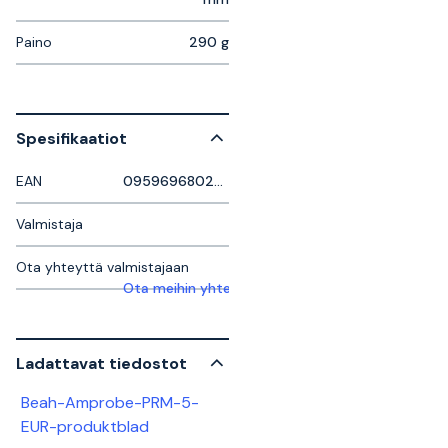
Paino
290 g
Spesifikaatiot
EAN
095969680295
Valmistaja
Ota yhteyttä valmistajaan
Ota meihin yhteyttä saadaksesi lisätietoja
Ladattavat tiedostot
Beah-Amprobe-PRM-5-
EUR-produktblad