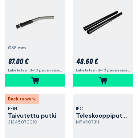
Ø36 mm
87,00 €
48,60 €
Lähetetään 8-10 päivän sisällä
Lähetetään 8-10 päivän sisällä
Back to work
FEIN
IPC
Taivutettu putki
Teleskooppiputki
31345070010
MPVR07311