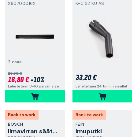
2607000162
K-C 32 KU AS
2 osaa
20,90 €
33,20 €
18,80 €
-10%
Lähetetään 8-10 päivän sisällä
Lähetetään 24 tunnin sisällä!
Back to work
Back to work
BOSCH
FEIN
Ilmavirran säätökahva
Imuputki