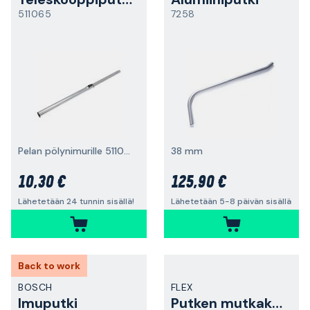
511065
7258
Pelan pölynimurille 511060
38 mm
10,30 €
125,90 €
Lähetetään 24 tunnin sisällä!
Lähetetään 5-8 päivän sisällä
Back to work
BOSCH
FLEX
Imuputki
Putken mutkakappale