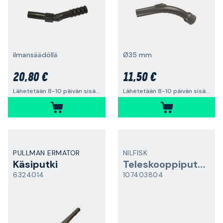
ilmansäädöllä
Ø35 mm
20,80 €
11,50 €
Lähetetään 8-10 päivän sisällä
Lähetetään 8-10 päivän sisällä
PULLMAN ERMATOR
NILFISK
Käsiputki
Teleskooppiputki
6324014
107403804