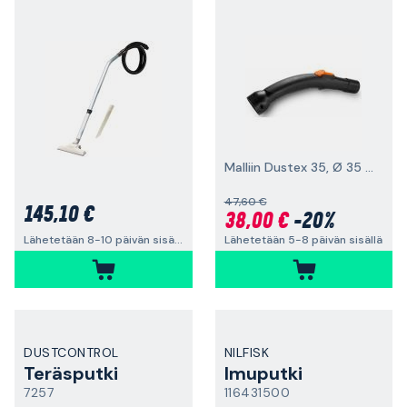
Malliin Dustex 35, Ø 35 mm
47,60 €
145,10 €
38,00 €
-20%
Lähetetään 5-8 päivän sisällä
Lähetetään 8-10 päivän sisällä
DUSTCONTROL
NILFISK
Teräsputki
Imuputki
7257
116431500