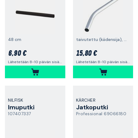
48 cm
taivutettu (kädensija), Ø38 mm
6,90 €
15,80 €
Lähetetään 8-10 päivän sisällä
Lähetetään 8-10 päivän sisällä
NILFISK
KÄRCHER
Imuputki
Jatkoputki
107407337
Professional 69066180