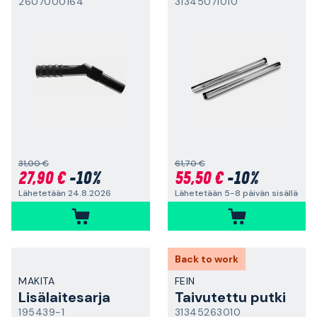
2607000164
31345071010
31,00 €
61,70 €
27,90 €
-10%
55,50 €
-10%
Lähetetään 24.8.2026
Lähetetään 5-8 päivän sisällä
Back to work
MAKITA
FEIN
Lisälaitesarja
Taivutettu putki
195439-1
31345263010