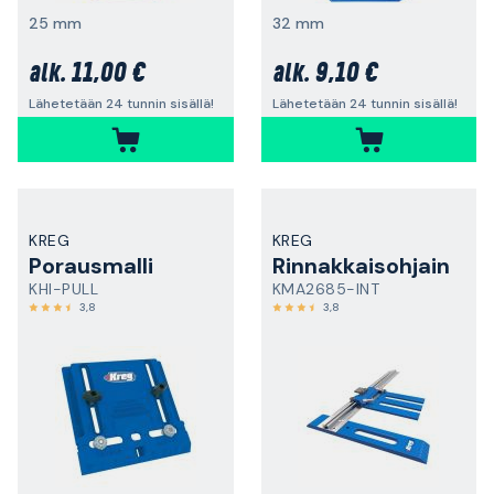
25 mm
32 mm
11,00 €
9,10 €
alk.
alk.
Lähetetään 24 tunnin sisällä!
Lähetetään 24 tunnin sisällä!
KREG
KREG
Porausmalli
Rinnakkaisohjain
KHI-PULL
KMA2685-INT
3,8
3,8