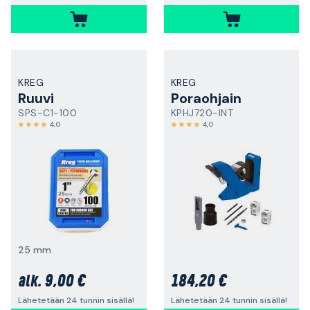
KREG
KREG
Ruuvi
Poraohjain
SPS-C1-100
KPHJ720-INT
4,0
4,0
25 mm
9,00 €
184,20 €
alk.
Lähetetään 24 tunnin sisällä!
Lähetetään 24 tunnin sisällä!