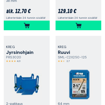
38 mm
12,70 €
129,10 €
alk.
Lähetetään 24 tunnin sisällä!
Lähetetään 24 tunnin sisällä!
KREG
KREG
Jyrsinohjain
Ruuvi
PRS3020
SML-C2X250-125
4,0
2,7
2-pakkaus
64 mm