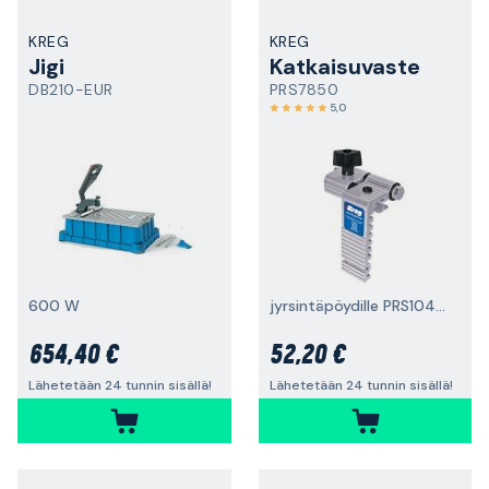
KREG
KREG
Jigi
Katkaisuvaste
DB210-EUR
PRS7850
5,0
600 W
jyrsintäpöydille PRS1045 ja PRS2100
654,40 €
52,20 €
Lähetetään 24 tunnin sisällä!
Lähetetään 24 tunnin sisällä!