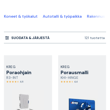
Koneet & työkalut
Autotalli & työpaikka
Rakennus & s
SUODATA & JÄRJESTÄ
121 tuotetta
KREG
KREG
Poraohjain
Porausmalli
R3-INT
KHI-HINGE
4,6
4,4