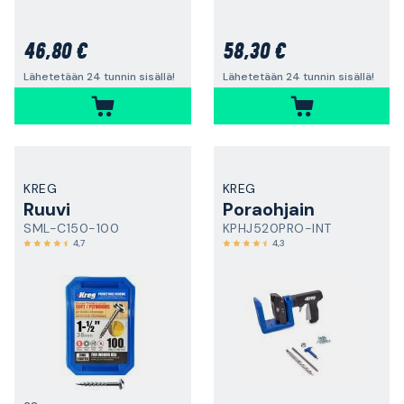
46,80 €
58,30 €
Lähetetään 24 tunnin sisällä!
Lähetetään 24 tunnin sisällä!
KREG
KREG
Ruuvi
Poraohjain
SML-C150-100
KPHJ520PRO-INT
4,7
4,3