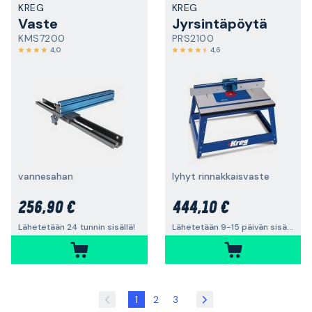
KREG
KREG
Vaste
Jyrsintäpöytä
KMS7200
PRS2100
4,0
4,6
vannesahan
lyhyt rinnakkaisvaste
256,90 €
444,10 €
Lähetetään 24 tunnin sisällä!
Lähetetään 9-15 päivän sisällä
1
2
3