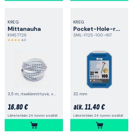
KREG
KREG
Mittanauha
Pocket-Hole-ruuvi
KMS7729
SML-F125-100-INT
4,0
3,5 m, itsekiinnittyvä, vasemmalta oikealle
32 mm
16,80 €
11,40 €
alk.
Lähetetään 24 tunnin sisällä!
Lähetetään 24 tunnin sisällä!