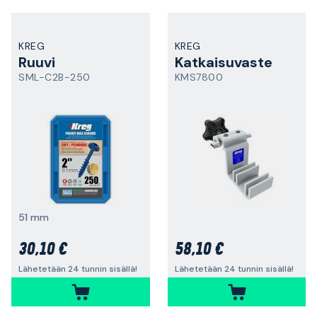
KREG
KREG
Ruuvi
Katkaisuvaste
SML-C2B-250
KMS7800
51 mm
30,10 €
58,10 €
Lähetetään 24 tunnin sisällä!
Lähetetään 24 tunnin sisällä!