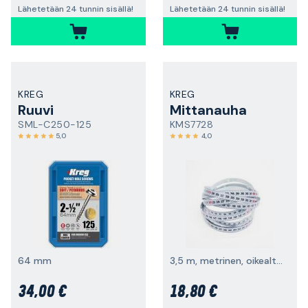
Lähetetään 24 tunnin sisällä!
Lähetetään 24 tunnin sisällä!
KREG
KREG
Ruuvi
Mittanauha
SML-C250-125
KMS7728
5,0
4,0
64 mm
3,5 m, metrinen, oikealta vasemmalle
34,00 €
18,80 €