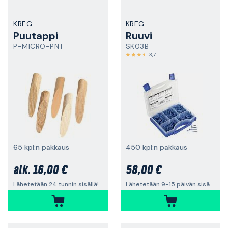
KREG
KREG
Puutappi
Ruuvi
P-MICRO-PNT
SK03B
3,7
65 kpl:n pakkaus
450 kpl:n pakkaus
16,00 €
58,00 €
alk.
Lähetetään 24 tunnin sisällä!
Lähetetään 9-15 päivän sisällä