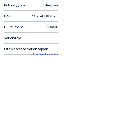
Kytkintyyppi
Sileä pää
EAN
4025416678274
LVI-numero
1753118
Valmistaja
Ota yhteyttä valmistajaan
Ota meihin yhteyttä saadaksesi lisätietoja