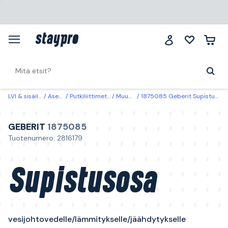
LVI & sisäilma
Asennus
Putkiliittimet & adapterit
Muunnosliittimet
1875085 Geberit Supistusosa vesijohtovedelle/lämmitykselle/jäähdytykselle 26 x 16 mm
GEBERIT
1875085
Tuotenumero: 2816179
Supistusosa
vesijohtovedelle/lämmitykselle/jäähdytykselle