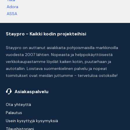
Adora
ASSA
Staypro - Kaikki kodin projekteihisi
Staypro on auttanut asiakkaita pohjoismaisilla markkinoilla
vuodesta 2007 lähtien. Nopeasta ja helppokäyttöisestä
verkkokaupastamme löydät kaiken kotiin, puutarhaan ja
autotalliin. Loistava suomenkielinen palvelu ja nopeat
toimitukset ovat meidän juttumme - tervetuloa ostoksille!
Asiakaspalvelu
Ota yhteyttä
Palautus
Usein kysyttyjä kysymyksiä
Tilaushistoriani