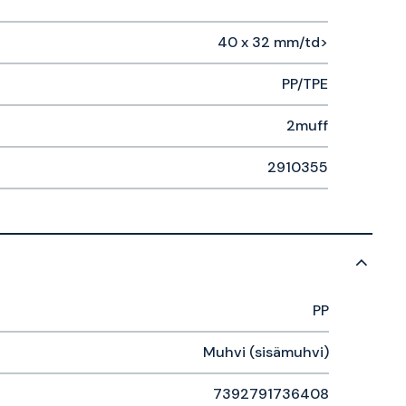
40 x 32 mm/td>
PP/TPE
2muff
2910355
PP
Muhvi (sisämuhvi)
7392791736408