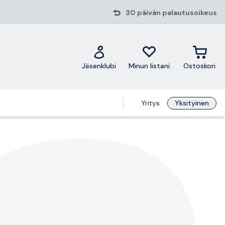
30 päivän palautusoikeus
Jäsenklubi
Minun listani
Ostoskori
Yritys
Yksityinen