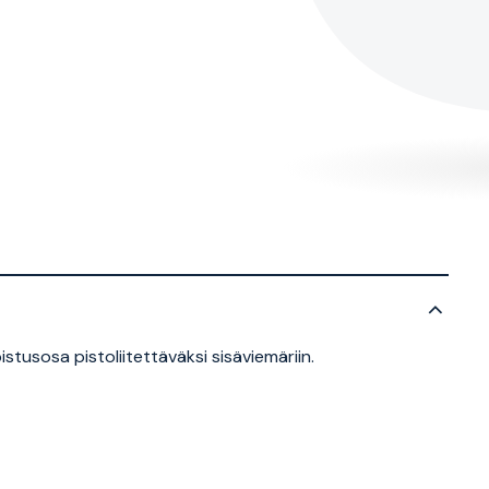
stusosa pistoliitettäväksi sisäviemäriin.