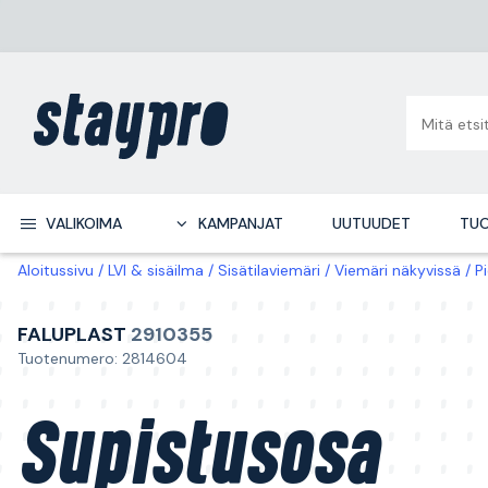
VALIKOIMA
KAMPANJAT
UUTUUDET
TUO
Aloitussivu
LVI & sisäilma
Sisätilaviemäri
Viemäri näkyvissä
P
FALUPLAST
2910355
Tuotenumero: 2814604
Supistusosa