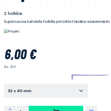
2 holkkia
Supistusosa kahdella holkilla pistoliitettäväksi sisäviemäriin.
6,00 €
Sis. ALV
32 x 40 mm