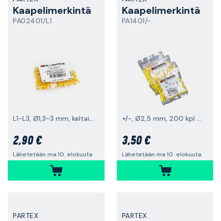
Kaapelimerkintä
Kaapelimerkintä
PA02401/L1
PA1401/-
L1-L3, Ø1,3-3 mm, keltainen, 100 kpl
+/-, Ø2,5 mm, 200 kpl pakkaus
2,90 €
3,50 €
Lähetetään ma 10. elokuuta
Lähetetään ma 10. elokuuta
PARTEX
PARTEX