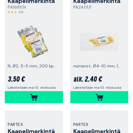
Kaapelimerkintä
Kaapelimerkintä
PA1691/N
PA2401/1
3,0
N, Ø2, 5-5 mm, 200 kpl pakkaus
numerot, Ø4-10 mm, 100 kpl
3,50 €
2,40 €
alk.
Lähetetään ma 10. elokuuta
Lähetetään ma 10. elokuuta
PARTEX
PARTEX
Kaapelimerkintä
Kaapelimerkintä