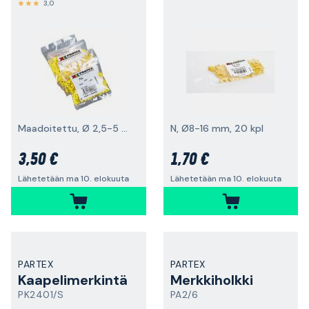
3,0
Maadoitettu, Ø 2,5-5 mm, 200 kpl
N, Ø8-16 mm, 20 kpl
3,50 €
1,70 €
Lähetetään ma 10. elokuuta
Lähetetään ma 10. elokuuta
PARTEX
PARTEX
Kaapelimerkintä
Merkkiholkki
PK2401/S
PA2/6