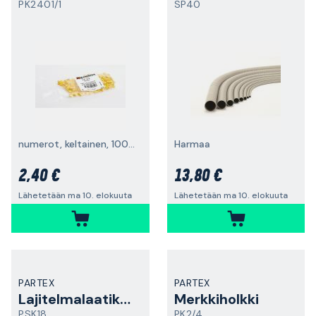
PK2401/1
SP40
numerot, keltainen, 100 kpl pakkaus
Harmaa
2,40 €
13,80 €
Lähetetään ma 10. elokuuta
Lähetetään ma 10. elokuuta
PARTEX
PARTEX
Lajitelmalaatikko
Merkkiholkki
PSK18
PK2/4