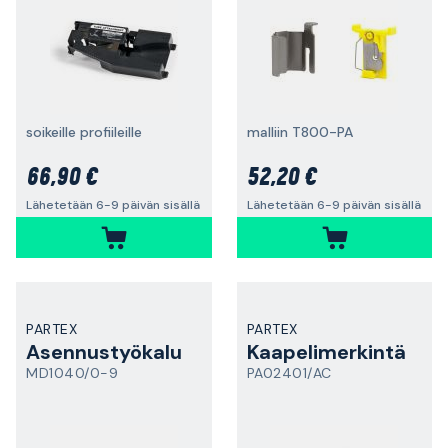
soikeille profiileille
malliin T800-PA
66,90 €
52,20 €
Lähetetään 6-9 päivän sisällä
Lähetetään 6-9 päivän sisällä
PARTEX
PARTEX
Asennustyökalu
Kaapelimerkintä
MD1040/0-9
PA02401/AC