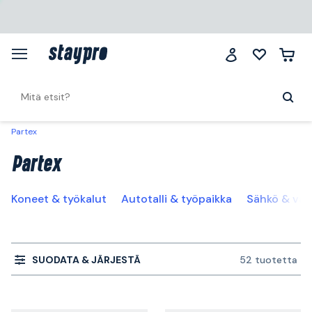
Partex
Partex
Koneet & työkalut
Autotalli & työpaikka
Sähkö & val
SUODATA & JÄRJESTÄ
52 tuotetta