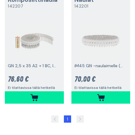
142207
142201
GN 2,5 x 35 A2 + 1 BC, IM45GN 1000 kpl
iM45 GN -naulaimelle (kaasu)
76,60 €
70,00 €
Ei tilattavissa tällä hetkellä
Ei tilattavissa tällä hetkellä
1