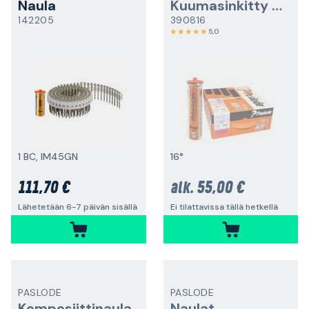
Naula
Kuumasinkitty naula
142205
390816
5,0
1 BC, IM45GN
16°
111,70 €
55,00 €
alk.
Lähetetään 6-7 päivän sisällä
Ei tilattavissa tällä hetkellä
PASLODE
PASLODE
Komposiittinaula
Naulat