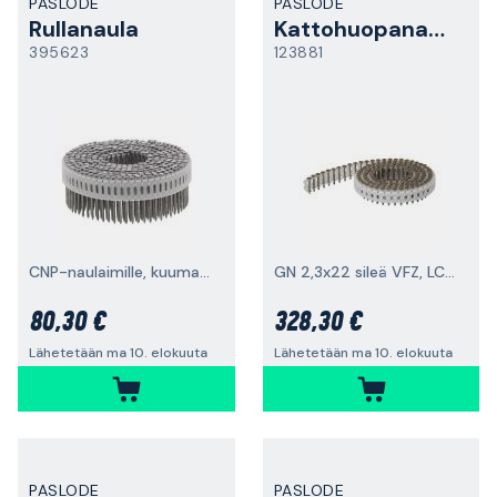
PASLODE
PASLODE
Rullanaula
Kattohuopanaula
395623
123881
CNP-naulaimille, kuumasinkitty, muovinauhasidottu
GN 2,3x22 sileä VFZ, LCP45R, 9 000 kpl
80,30 €
328,30 €
Lähetetään ma 10. elokuuta
Lähetetään ma 10. elokuuta
PASLODE
PASLODE