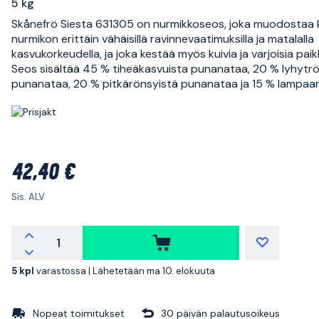
5 kg
Skånefrö Siesta 631305 on nurmikkoseos, joka muodostaa 
nurmikon erittäin vähäisillä ravinnevaatimuksilla ja matalalla
kasvukorkeudella, ja joka kestää myös kuivia ja varjoisia paik
Seos sisältää 45 % tiheäkasvuista punanataa, 20 % lyhytr
punanataa, 20 % pitkärönsyistä punanataa ja 15 % lampaa
42,40 €
Sis. ALV
5 kpl
varastossa |
Lähetetään ma 10. elokuuta
Nopeat toimitukset
30 päivän palautusoikeus