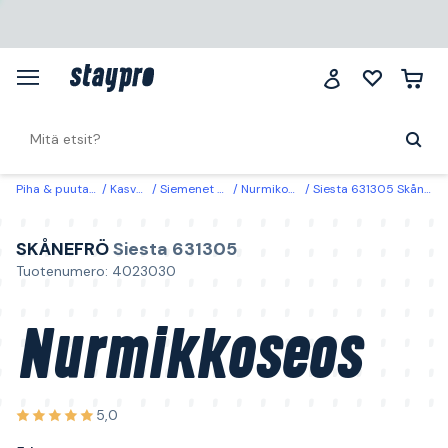
Piha & puutarha
Kasvatus
Siemenet & sipulit
Nurmikonsiemenet
Siesta 631305 Skånefrö Nurmikkoseos 5 kg
SKÅNEFRÖ
Siesta 631305
Tuotenumero: 4023030
Nurmikkoseos
5,0