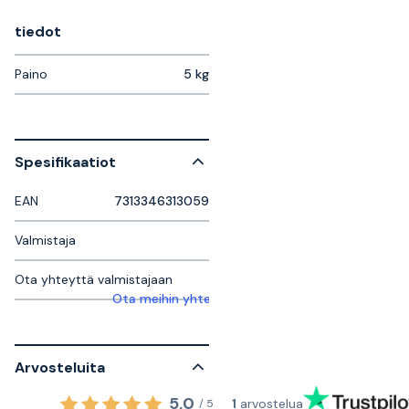
tiedot
Paino
5 kg
Spesifikaatiot
EAN
7313346313059
Valmistaja
Ota yhteyttä valmistajaan
Ota meihin yhteyttä saadaksesi lisätietoja
Arvosteluita
5,0
1
arvostelua
/
5