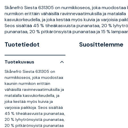
Skånefrö Siesta 631305 on nurmikkoseos, joka muodostaa 
nurmikon erittäin vähäisillä ravinnevaatimuksilla ja matalalla
kasvukorkeudella, ja joka kestää myös kuivia ja varjoisia paik
Seos sisältää 45 % tiheäkasvuista punanataa, 20 % lyhytr
punanataa, 20 % pitkärönsyistä punanataa ja 15 % lampaa
Tuotetiedot
Suosittelemme
Tuotekuvaus
Skånefrö Siesta 631305 on
nurmikkoseos, joka muodostaa
kauniin nurmikon erittäin
vähäisillä ravinnevaatimuksilla ja
matalalla kasvukorkeudella, ja
joka kestää myös kuivia ja
varjoisia paikkoja. Seos sisältää
45 % tiheäkasvuista punanataa,
20 % lyhytrönsyistä punanataa,
20 % pitkärönsyistä punanataa