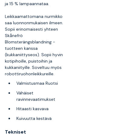
ja 15 % lampaannataa.
Leikkaamattomana nurmikko
saa luonnonmukaisen ilmeen.
Sopii erinomaisesti yhteen
Skånefrö
Blomsterängsblandning -
tuotteen kanssa
(kukkaniittyseos). Sopii hyvin
kotipihoille, puistoihin ja
kukkaniityille. Soveltuu myös
robottiruohonleikkureille.
Valmistusmaa Ruotsi
Vähäiset
ravinnevaatimukset
Hitaasti kasvava
Kuivuutta kestävä
Tekniset