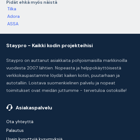
Pidät ehkä myös näistä
Tilka
Adora
ASSA
Staypro - Kaikki kodin projekteihisi
Staypro on auttanut asiakkaita pohjoismaisilla markkinoilla
vuodesta 2007 lähtien. Nopeasta ja helppokäyttöisestä
verkkokaupastamme löydät kaiken kotiin, puutarhaan ja
autotalliin. Loistava suomenkielinen palvelu ja nopeat
toimitukset ovat meidän juttumme - tervetuloa ostoksille!
Asiakaspalvelu
Ota yhteyttä
Palautus
Usein kysyttyjä kysymyksiä