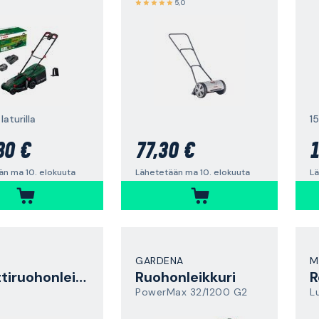
5,0
 laturilla
1
80 €
77,30 €
1
än ma 10. elokuuta
Lähetetään ma 10. elokuuta
Lä
GARDENA
M
Robottiruohonleikkuri
Ruohonleikkuri
PowerMax 32/1200 G2
L