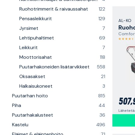
Ruohotrimmerit & raivaussahat
122
Pensasleikkurit
129
AL-KO
Ruoho
Jyrsimet
7
Comfort
Lehtipuhaltimet
69
Leikkurit
7
Moottorisahat
118
Puutarhakoneiden lisätarvikkeet
558
Oksasakset
21
Halkaisukoneet
3
Puutarhan hoito
815
507,
Piha
44
Lähetetä
Puutarhakalusteet
36
Kastelu
496
Eläimet & eläintenhoito
71