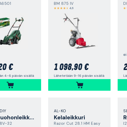
A6501
BM 875 IV
D
4,6
ei
20 €
1 098,90 €
2
n 4-6 päivän sisällä
Lähetetään 9-16 päivän sisällä
Lä
DIY
AL-KO
S
Akkuruohonleikkuri
Kelaleikkuri
18V-32
Razor Cut 28.1 HM Easy
I