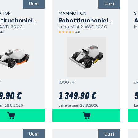
Uusi
Uusi
TION
MAMMOTION
S
Robottiruohonleikkuri
Robottiruohonleikkuri
 AWD 3000
Luba Mini 2 AWD 1000
M
4,3
4,8
²
1000 m²
ak
9,90 €
1 349,90 €
5
än 26.8.2026
Lähetetään 26.8.2026
Lä
Uusi
Uusi