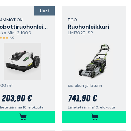
Uusi
AMMOTION
EGO
Robottiruohonleikkuri
Ruohonleikkuri
uka Mini 2 1000
LM1702E-SP
4,0
000 m²
sis. akun ja laturin
 203,90 €
741,90 €
hetetään ma 10. elokuuta
Lähetetään ma 10. elokuuta