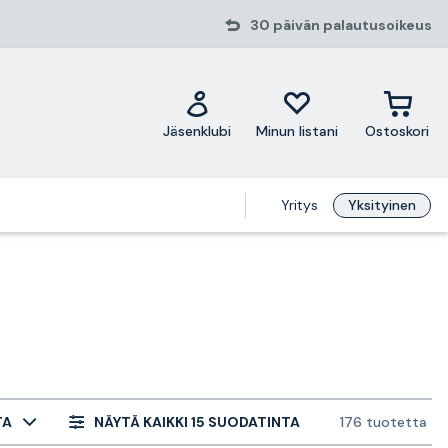
30 päivän palautusoikeus
Jäsenklubi
Minun listani
Ostoskori
Yritys
Yksityinen
TA
NÄYTÄ KAIKKI 15 SUODATINTA
176 tuotetta