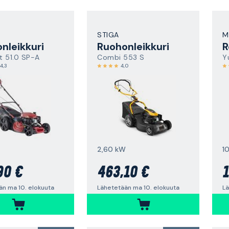
STIGA
M
nleikkuri
Ruohonleikkuri
 51.0 SP-A
Combi 553 S
Y
4,3
4,0
2,60 kW
1
90 €
463,10 €
1
än ma 10. elokuuta
Lähetetään ma 10. elokuuta
Lä