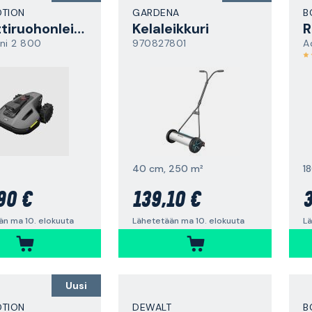
TION
GARDENA
B
Robottiruohonleikkuri
Kelaleikkuri
R
ni 2 800
970827801
A
40 cm, 250 m²
1
90 €
139,10 €
3
än ma 10. elokuuta
Lähetetään ma 10. elokuuta
Lä
Uusi
TION
DEWALT
B