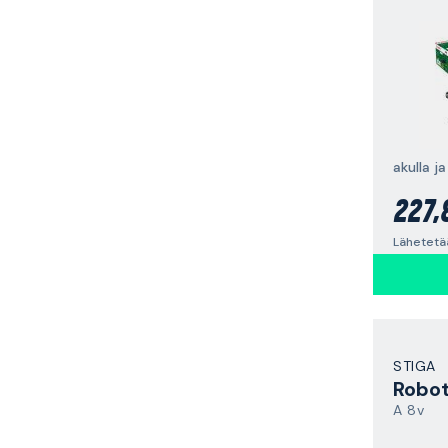
akulla ja
227,
Lähetetä
STIGA
A 8v