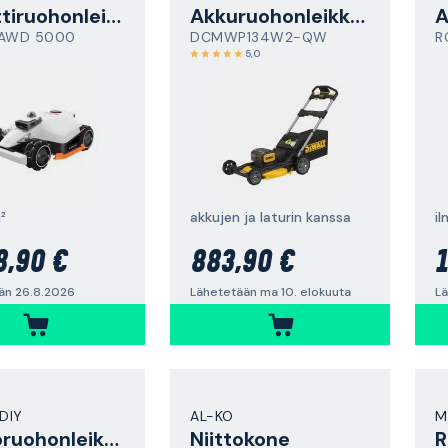
Robottiruohonleikkuri
Akkuruohonleikkuri
 AWD 5000
DCMWP134W2-QW
R
5,0
²
akkujen ja laturin kanssa
il
8,90 €
883,90 €
1
än 26.8.2026
Lähetetään ma 10. elokuuta
Lä
DIY
AL-KO
M
Sähköruohonleikkuri
Niittokone
R