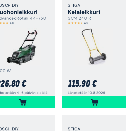
OSCH DIY
STIGA
uohonleikkuri
Kelaleikkuri
dvancedRotak 44-750
SCM 240 R
4,0
4,9
800 W
26,80 €
115,90 €
hetetään 4-6 päivän sisällä
Lähetetään 10.8.2026
OSCH DIY
STIGA