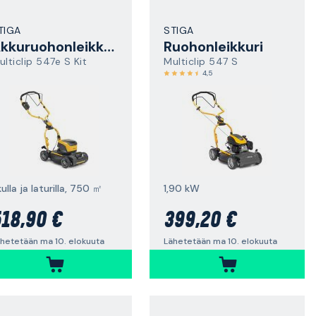
TIGA
STIGA
Akkuruohonleikkuri
Ruohonleikkuri
ulticlip 547e S Kit
Multiclip 547 S
4,5
ulla ja laturilla, 750 ㎡
1,90 kW
18,90 €
399,20 €
hetetään ma 10. elokuuta
Lähetetään ma 10. elokuuta