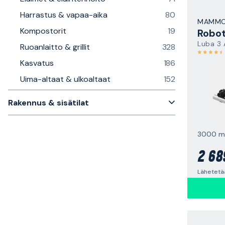
Harrastus & vapaa-aika
80
MAMMO
Kompostorit
19
Luba 3
Ruoanlaitto & grillit
328
Kasvatus
186
Uima-altaat & ulkoaltaat
152
Rakennus & sisätilat
3000 m
2 68
Lähetetä