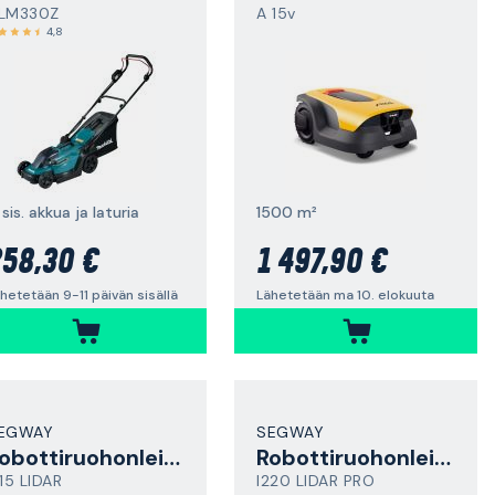
LM330Z
A 15v
4,8
 sis. akkua ja laturia
1500 m²
58,30 €
1 497,90 €
hetetään 9-11 päivän sisällä
Lähetetään ma 10. elokuuta
EGWAY
SEGWAY
Robottiruohonleikkuri
Robottiruohonleikkuri
215 LIDAR
I220 LIDAR PRO