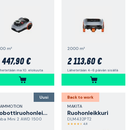
500 m²
2000 m²
 447,90 €
2 113,60 €
hetetään ma 10. elokuuta
Lähetetään 4-6 päivän sisällä
Uusi
Back to work
AMMOTION
MAKITA
Robottiruohonleikkuri
Ruohonleikkuri
uba Mini 2 AWD 1500
DLM432PT2
4,8