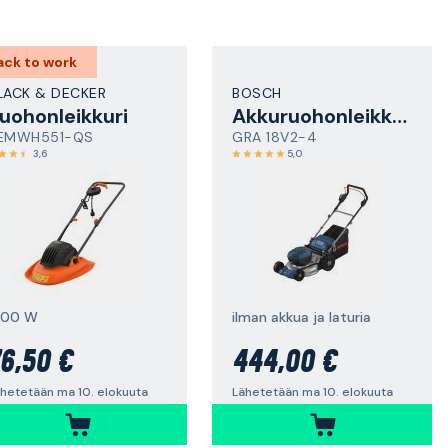
ack to work
LACK & DECKER
BOSCH
uohonleikkuri
Akkuruohonleikkuri
EMWH551-QS
GRA 18V2-4
3,6
5,0
200 W
ilman akkua ja laturia
6,50 €
444,00 €
hetetään ma 10. elokuuta
Lähetetään ma 10. elokuuta