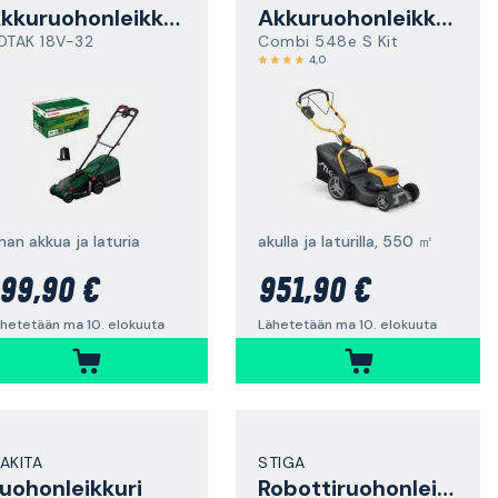
Akkuruohonleikkuri
Akkuruohonleikkuri
OTAK 18V-32
Combi 548e S Kit
4,0
man akkua ja laturia
akulla ja laturilla, 550 ㎡
99,90 €
951,90 €
hetetään ma 10. elokuuta
Lähetetään ma 10. elokuuta
AKITA
STIGA
uohonleikkuri
Robottiruohonleikkuri