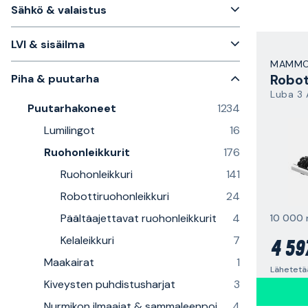
Sähkö & valaistus
LVI & sisäilma
MAMMO
Piha & puutarha
Luba 3
Puutarhakoneet
1234
Lumilingot
16
Ruohonleikkurit
176
Ruohonleikkuri
141
Robottiruohonleikkuri
24
Päältäajettavat ruohonleikkurit
4
10 000 
Kelaleikkuri
7
4 59
Maakairat
1
Lähetetä
Kiveysten puhdistusharjat
3
Nurmikon ilmaajat & sammaleenpoistajat
4