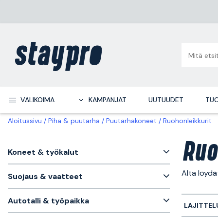
VALIKOIMA
KAMPANJAT
UUTUUDET
TUO
Aloitussivu
Piha & puutarha
Puutarhakoneet
Ruohonleikkurit
Ruo
Koneet & työkalut
Alta löydä
Suojaus & vaatteet
Autotalli & työpaikka
LAJITTEL