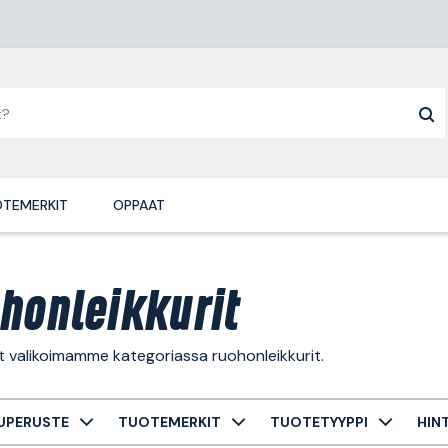
TEMERKIT
OPPAAT
honleikkurit
t valikoimamme kategoriassa ruohonleikkurit.
UPERUSTE
TUOTEMERKIT
TUOTETYYPPI
HIN