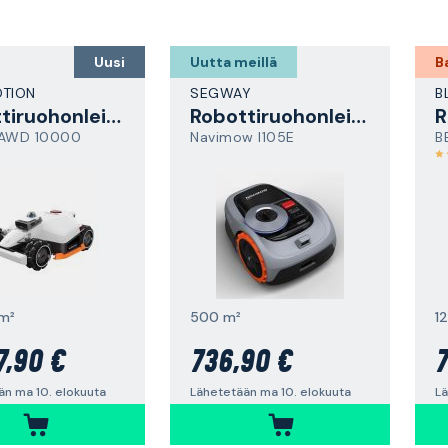
Uusi
Uutta meillä
B
TION
SEGWAY
B
Robottiruohonleikkuri
Robottiruohonleikkuri
R
 AWD 10000
Navimow I105E
B
m²
500 m²
1
7,90 €
736,90 €
7
än ma 10. elokuuta
Lähetetään ma 10. elokuuta
Lä