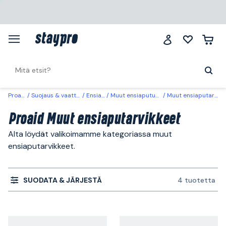
Proaid
Suojaus & vaatteet
Ensiapu
Muut ensiaputuotteet
Muut ensiaputarvikkeet
Proaid Muut ensiaputarvikkeet
Alta löydät valikoimamme kategoriassa muut
ensiaputarvikkeet.
SUODATA & JÄRJESTÄ
4 tuotetta