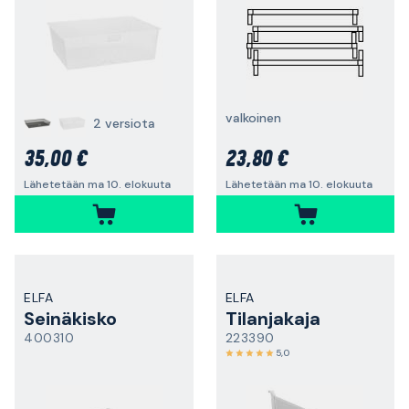
valkoinen
2 versiota
35,00 €
23,80 €
Lähetetään ma 10. elokuuta
Lähetetään ma 10. elokuuta
ELFA
ELFA
Seinäkisko
Tilanjakaja
400310
223390
5,0