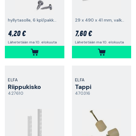
hyllytasolle, 6 kpl/pakkaus
29 x 490 x 41 mm, valkoinen
4,20 €
7,60 €
Lähetetään ma 10. elokuuta
Lähetetään ma 10. elokuuta
ELFA
ELFA
Riippukisko
Tappi
427610
470316