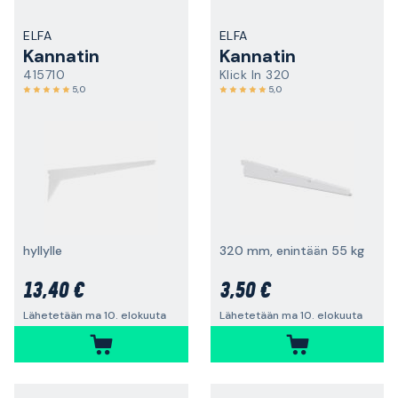
ELFA
ELFA
Kannatin
Kannatin
415710
Klick In 320
5,0
5,0
hyllylle
320 mm, enintään 55 kg
13,40 €
3,50 €
Lähetetään ma 10. elokuuta
Lähetetään ma 10. elokuuta