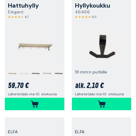
Hattuhylly
Hyllykoukku
Elegant
46466
4,7
5,0
19 mm:n putkille
+
59,70 €
2,10 €
alk.
Lähetetään ma 10. elokuuta
Lähetetään ma 10. elokuuta
ELFA
ELFA