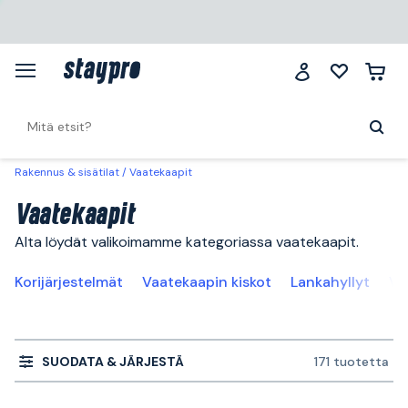
Rakennus & sisätilat
Vaatekaapit
Vaatekaapit
Alta löydät valikoimamme kategoriassa vaatekaapit.
Korijärjestelmät
Vaatekaapin kiskot
Lankahyllyt
Va
SUODATA & JÄRJESTÄ
171 tuotetta