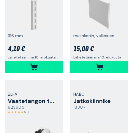
316 mm
meshkoriin, valkoinen
4,10 €
15,00 €
Lähetetään ma 10. elokuuta
Lähetetään ma 10. elokuuta
ELFA
HABO
Vaatetangon tulppa
Jatkokiinnike
623905
18307
5,0