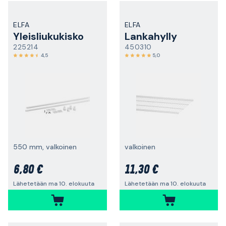
ELFA
ELFA
Yleisliukukisko
Lankahylly
225214
450310
4,5
5,0
550 mm, valkoinen
valkoinen
6,80 €
11,30 €
Lähetetään ma 10. elokuuta
Lähetetään ma 10. elokuuta