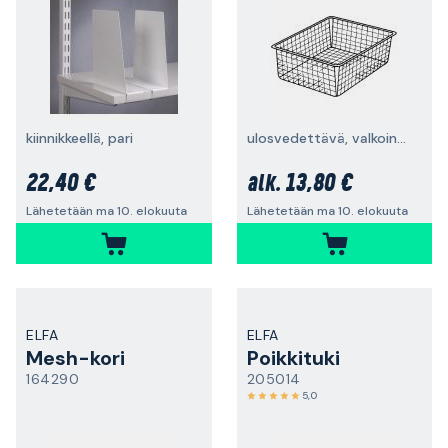
kiinnikkeellä, pari
ulosvedettävä, valkoinen
22,40 €
13,80 €
alk.
Lähetetään ma 10. elokuuta
Lähetetään ma 10. elokuuta
ELFA
ELFA
Mesh-kori
Poikkituki
164290
205014
5,0