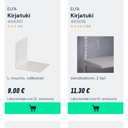
ELFA
ELFA
Kirjatuki
Kirjatuki
464310
465016
3,0
5,0
L-muoto, valkoinen
seinäkiskoon, 2 kpl
9,00 €
11,30 €
Lähetetään ma 10. elokuuta
Lähetetään ma 10. elokuuta