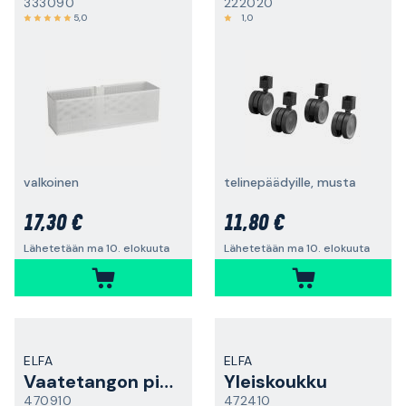
333090
222020
5,0
1,0
valkoinen
telinepäädyille, musta
17,30 €
11,80 €
Lähetetään ma 10. elokuuta
Lähetetään ma 10. elokuuta
ELFA
ELFA
Vaatetangon pidike
Yleiskoukku
470910
472410