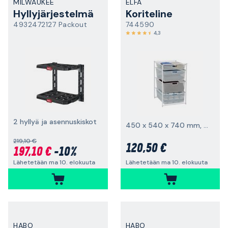
MILWAUKEE
ELFA
Hyllyjärjestelmä
Koriteline
4932472127 Packout
744590
4,3
2 hyllyä ja asennuskiskot
450 x 540 x 740 mm, meshkori
219,10 €
120,50 €
197,10 €
-10%
Lähetetään ma 10. elokuuta
Lähetetään ma 10. elokuuta
HABO
HABO