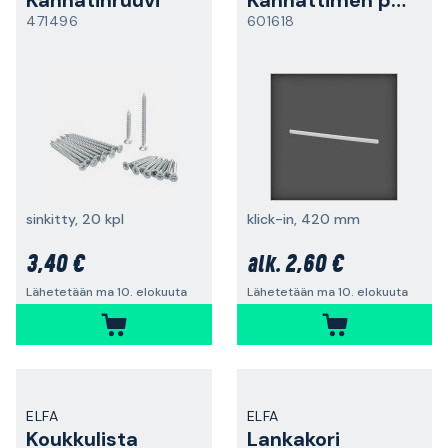
Kannatinruuvi
Kannattimen peitelista
471496
601618
sinkitty, 20 kpl
klick-in, 420 mm
3,40 €
2,60 €
alk.
Lähetetään ma 10. elokuuta
Lähetetään ma 10. elokuuta
ELFA
ELFA
Koukkulista
Lankakori