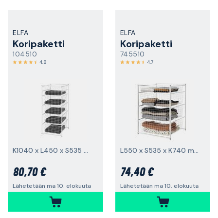
ELFA
ELFA
Koripaketti
Koripaketti
104510
745510
4,8
4,7
K1040 x L450 x S535 mm, valkoinen
L550 x S535 x K740 mm, valkoinen
80,70 €
74,40 €
Lähetetään ma 10. elokuuta
Lähetetään ma 10. elokuuta