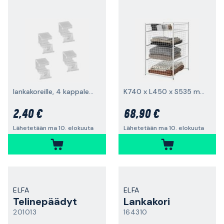
lankakoreille, 4 kappaleen pakkaus
K740 x L450 x S535 mm, valkoinen
2,40 €
68,90 €
Lähetetään ma 10. elokuuta
Lähetetään ma 10. elokuuta
ELFA
ELFA
Telinepäädyt
Lankakori
201013
164310