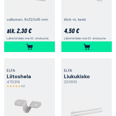
valkoinen, 8x320x16 mm
klick-in, keski
2,30 €
4,50 €
alk.
Lähetetään ma 10. elokuuta
Lähetetään ma 10. elokuuta
ELFA
ELFA
Liitoshela
Liukukisko
470216
220810
5,0