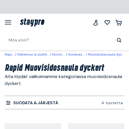
Rapid
Rakennus & sisätilat
Kiinnitys
Konenaulat
Muovisidosnaula dyckert
Rapid Muovisidosnaula dyckert
Alta löydät valikoimamme kategoriassa muovisidosnaula
dyckert.
SUODATA & JÄRJESTÄ
4 tuotetta