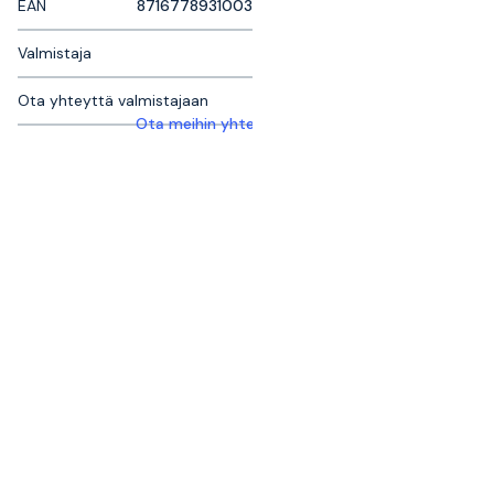
EAN
8716778931003
Valmistaja
Ota yhteyttä valmistajaan
Ota meihin yhteyttä saadaksesi lisätietoja