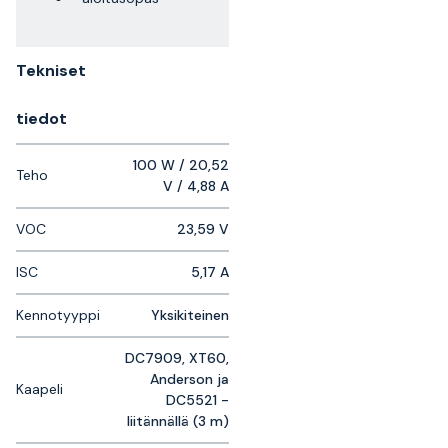
Tekniset
tiedot
100 W / 20,52
Teho
V / 4,88 A
VOC
23,59 V
ISC
5,17 A
Kennotyyppi
Yksikiteinen
DC7909, XT60,
Anderson ja
Kaapeli
DC5521 -
liitännällä (3 m)