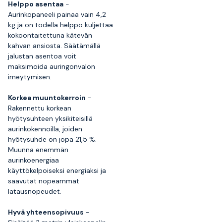
Helppo asentaa
-
Aurinkopaneeli painaa vain 4,2
kg ja on todella helppo kuljettaa
kokoontaitettuna kätevän
kahvan ansiosta. Säätämällä
jalustan asentoa voit
maksimoida auringonvalon
imeytymisen.
Korkea muuntokerroin
-
Rakennettu korkean
hyötysuhteen yksikiteisillä
aurinkokennoilla, joiden
hyötysuhde on jopa 21,5 %.
Muunna enemmän
aurinkoenergiaa
käyttökelpoiseksi energiaksi ja
saavutat nopeammat
latausnopeudet.
Hyvä yhteensopivuus
-