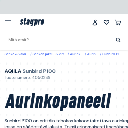
Sähkö & valaistus
Sähkön jakelu & virrantuotto
Aurinkokennot
Aurinkopaneelit
Sunbird P100 Aqiila Aurinkopaneeli
AQIILA
Sunbird P100
Tuotenumero: 4050289
Aurinkopaneeli
Sunbird P100 on erittäin tehokas kokoontaitettava aurinkop
jossa on säädettävä jalusta. Toimii erinomaisesti itsenäisen