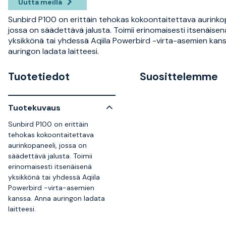
Uutta meillä
Sunbird P100 on erittäin tehokas kokoontaitettava aurinkop
jossa on säädettävä jalusta. Toimii erinomaisesti itsenäisen
yksikkönä tai yhdessä Aqiila Powerbird -virta-asemien kan
auringon ladata laitteesi.
Tuotetiedot
Suosittelemme
Tuotekuvaus
Sunbird P100 on erittäin
tehokas kokoontaitettava
aurinkopaneeli, jossa on
säädettävä jalusta. Toimii
erinomaisesti itsenäisenä
yksikkönä tai yhdessä Aqiila
Powerbird -virta-asemien
kanssa. Anna auringon ladata
laitteesi.