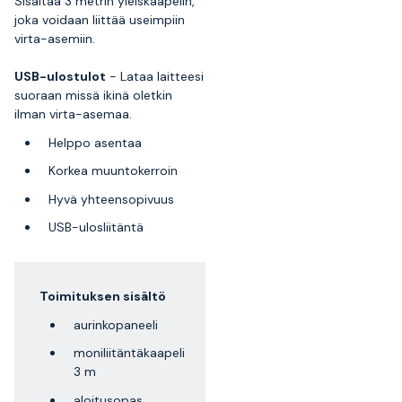
Sisältää 3 metrin yleiskaapelin,
joka voidaan liittää useimpiin
virta-asemiin.
USB-ulostulot
- Lataa laitteesi
suoraan missä ikinä oletkin
ilman virta-asemaa.
Helppo asentaa
Korkea muuntokerroin
Hyvä yhteensopivuus
USB-ulosliitäntä
Toimituksen sisältö
aurinkopaneeli
moniliitäntäkaapeli
3 m
aloitusopas