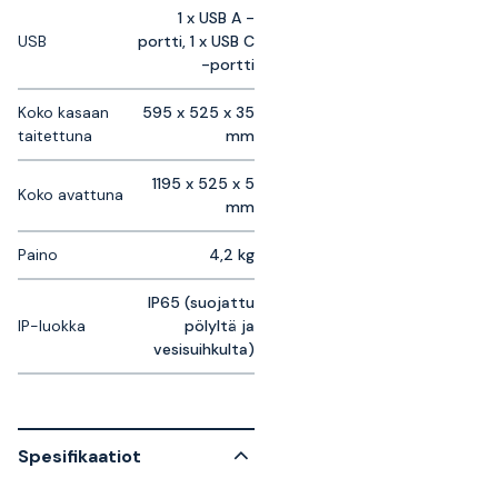
1 x USB A -
USB
portti, 1 x USB C
-portti
Koko kasaan
595 x 525 x 35
taitettuna
mm
1195 x 525 x 5
Koko avattuna
mm
Paino
4,2 kg
IP65 (suojattu
IP-luokka
pölyltä ja
vesisuihkulta)
Spesifikaatiot