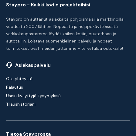
Staypro - Kaikki kodin projekteihisi
Staypro on auttanut asiakkaita pohjoismaisilla markkinoilla
vuodesta 2007 lähtien. Nopeasta ja helppokäyttöisestä
verkkokaupastamme löydät kaiken kotiin, puutarhaan ja
autotalliin. Loistava suomenkielinen palvelu ja nopeat
toimitukset ovat meidän juttumme - tervetuloa ostoksille!
Asiakaspalvelu
Ota yhteyttä
Palautus
Usein kysyttyjä kysymyksiä
Tilaushistoriani
Tietoa Stayprosta