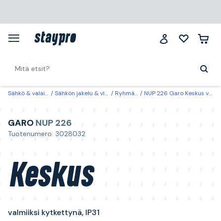
Sähkö & valaistus
Sähkön jakelu & virrantuotto
Ryhmäkeskukset
NUP 226 Garo Keskus valmiiksi kytkettynä, IP31 2 x 26 moduulia
GARO
NUP 226
Tuotenumero: 3028032
Keskus
valmiiksi kytkettynä, IP31