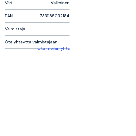
Väri
Valkoinen
EAN
7331185032184
Valmistaja
Ota yhteyttä valmistajaan
Ota meihin yhteyttä saadaksesi lisätietoja