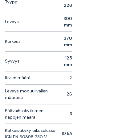
Tyyppi
226
300
Leveys
mm
370
Korkeus
mm
125
Syvyys
mm
Rivien määrä
2
Leveys moduulivälien
26
määränä
Päävaihtokytkimen
3
napojen määrä
Katkaisukyky oikosulussa
10 kA
ICN EN 60898 230 V