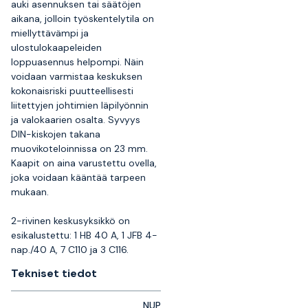
auki asennuksen tai säätöjen
aikana, jolloin työskentelytila on
miellyttävämpi ja
ulostulokaapeleiden
loppuasennus helpompi. Näin
voidaan varmistaa keskuksen
kokonaisriski puutteellisesti
liitettyjen johtimien läpilyönnin
ja valokaarien osalta. Syvyys
DIN-kiskojen takana
muovikoteloinnissa on 23 mm.
Kaapit on aina varustettu ovella,
joka voidaan kääntää tarpeen
mukaan.
2-rivinen keskusyksikkö on
esikalustettu: 1 HB 40 A, 1 JFB 4-
nap./40 A, 7 C110 ja 3 C116.
Tekniset tiedot
NUP