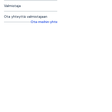
Valmistaja
Ota yhteyttä valmistajaan
Ota meihin yhteyttä saadaksesi lisätietoja