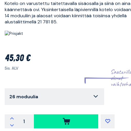
Kotelo on varustettu taitettavalla sisäosalla ja siinä on aina
käännettävä ovi. Yksinkertaisella läpiviennillä kotelo voidaa
14 moduuliin ja alaosat voidaan kiinnittää toisiinsa yhdellä
alustaliittimellä 21 781 85.
45,30 €
Sis. ALV
Saatavill
olevat
vaihtoehd
26 moduulia