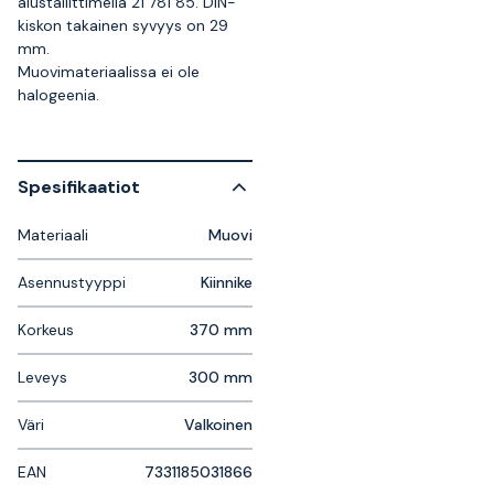
alustaliittimellä 21 781 85. DIN-
kiskon takainen syvyys on 29
mm.
Muovimateriaalissa ei ole
halogeenia.
Spesifikaatiot
Materiaali
Muovi
Asennustyyppi
Kiinnike
Korkeus
370 mm
Leveys
300 mm
Väri
Valkoinen
EAN
7331185031866