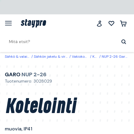
Sähkö & valaistus
Sähkön jakelu & virrantuotto
Vakiokomponentit
Kotelointi
NUP 2-26 Garo Kotelointi muovia, IP41 26 moduulia
GARO
NUP 2-26
Tuotenumero: 3028029
Kotelointi
muovia, IP41