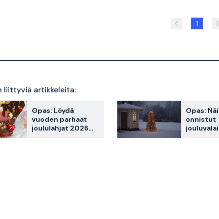
1
liittyviä artikkeleita:
Opas: Löydä
Opas: Nä
vuoden parhaat
onnistut
joululahjat 2026
jouluvala
Stayprolta
kanssa ul
vinkkejä j
inspiraat