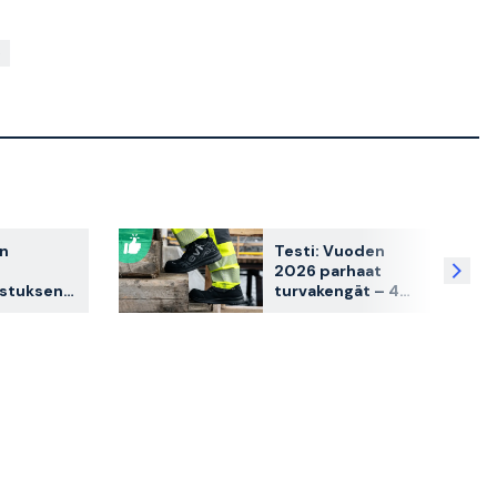
in
Testi: Vuoden
2026 parhaat
istuksen
turvakengät – 4
kona -
asiakkaiden
a
suosikkia
iota
vertailussa