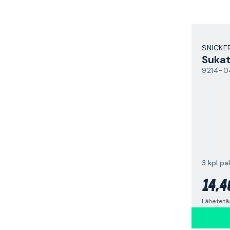
SNICK
Suka
9214-
3 kpl p
14,4
Lähetetä