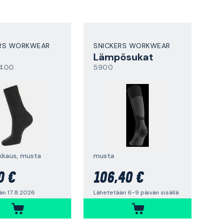
ERS WORKWEAR
SNICKERS WORKWEAR
t
Lämpösukat
0400
5900
akkaus, musta
musta
0 €
106,40 €
än 17.8.2026
Lähetetään 6-9 päivän sisällä