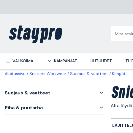
VALIKOIMA
KAMPANJAT
UUTUUDET
TUO
Aloitussivu
Snickers Workwear
Suojaus & vaatteet
Kengät
Sni
Suojaus & vaatteet
Alta löyd
Piha & puutarha
LAJITTEL