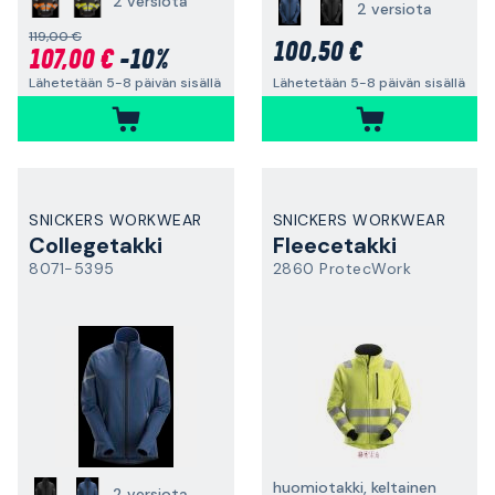
2 versiota
2 versiota
119,00 €
100,50 €
107,00 €
-10%
Lähetetään 5-8 päivän sisällä
Lähetetään 5-8 päivän sisällä
SNICKERS WORKWEAR
SNICKERS WORKWEAR
Collegetakki
Fleecetakki
8071-5395
2860 ProtecWork
huomiotakki, keltainen
2 versiota