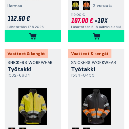
2 versiota
Harmaa
119,00 €
112,50 €
107,00 €
-10%
Lähetetään 5-8 päivän sisällä
Lähetetään 17.8.2026
Vaatteet & kengät
Vaatteet & kengät
SNICKERS WORKWEAR
SNICKERS WORKWEAR
Työtakki
Työtakki
1532-6604
1534-0455