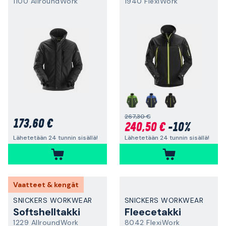
1100 AllroundWork
1940 FlexiWork
267,30 €
173,60 €
240,50 €
-10%
Lähetetään 24 tunnin sisällä!
Lähetetään 24 tunnin sisällä!
Vaatteet & kengät
SNICKERS WORKWEAR
SNICKERS WORKWEAR
Softshelltakki
Fleecetakki
1229 AllroundWork
8042 FlexiWork