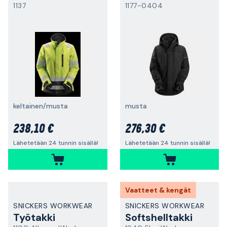
1137
1177-0404
keltainen/musta
musta
238,10 €
276,30 €
Lähetetään 24 tunnin sisällä!
Lähetetään 24 tunnin sisällä!
Vaatteet & kengät
SNICKERS WORKWEAR
SNICKERS WORKWEAR
Työtakki
Softshelltakki